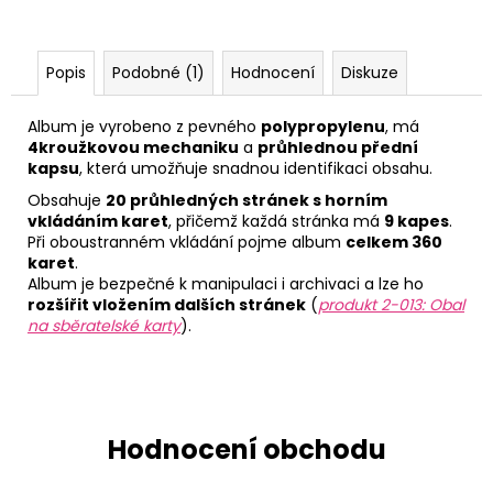
Popis
Podobné (1)
Hodnocení
Diskuze
Album je vyrobeno z pevného
polypropylenu
, má
4kroužkovou mechaniku
a
průhlednou přední
kapsu
, která umožňuje snadnou identifikaci obsahu.
Obsahuje
20 průhledných stránek s horním
vkládáním karet
, přičemž každá stránka má
9 kapes
.
Při oboustranném vkládání pojme album
celkem 360
karet
.
Album je bezpečné k manipulaci i archivaci a lze ho
rozšířit vložením dalších stránek
(
produkt 2-013: Obal
na sběratelské karty
).