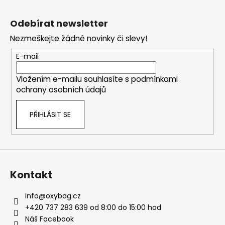
Z
á
Odebírat newsletter
p
Nezmeškejte žádné novinky či slevy!
a
t
E-mail
í
Vložením e-mailu souhlasíte s
podmínkami
ochrany osobních údajů
PŘIHLÁSIT SE
Kontakt
info
@
oxybag.cz
+420 737 283 639 od 8:00 do 15:00 hod
Náš Facebook