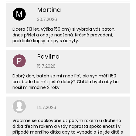
Martina
M
Hodnocení obchodu je 5 z 5 hvězdiček.
30.7.2026
Dcera (13 let, výška 150 cm) si vybrala váš batoh,
dnes přišel a ona je nadšená. Krásné provedení,
praktické kapsy a zipy s úchyty.
Pavlína
P
Hodnocení obchodu je 5 z 5 hvězdiček.
15.7.2026
Dobrý den, batoh se mi moc líbí, ale syn měří 150
cm, bude ho mít ještě dobrý? Chtěla bych aby ho
nosil minimálně 2 roky.
Hodnocení obchodu je 5 z 5 hvězdiček.
14.7.2026
Vracíme se opakovaně už pátým rokem u druhého
dítka třetím rokem a vždy naprostá spokojenost i v
případě menšího dítka aby to vypadalo že jde dítě s