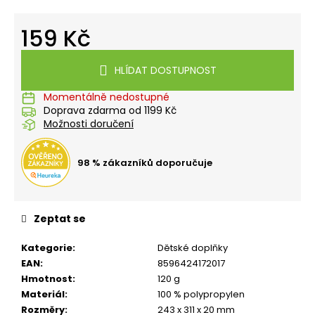
č
u
159 Kč
j
e
Měrná
m
cena:
HLÍDAT DOSTUPNOST
e
Momentálně nedostupné
Doprava zdarma od 1199 Kč
LÁHEV
Možnosti doručení
OXY
CLICK
600
98 % zákazníků doporučuje
ML
GALAXY
299
Kč
Zeptat se
Kategorie
:
Dětské doplňky
EAN
:
8596424172017
Hmotnost
:
120 g
Materiál
:
100 % polypropylen
Rozměry
:
243 x 311 x 20 mm