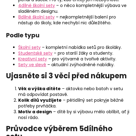
p
4dílné školní sety
– o něco kompletnější výbava ve
i
sladěném designu.
s
8dílné školní sety
– nejkompletnější balení pro
u
nástup do školy, kde nechybí nic důležitého.
Podle typu
Školní sety
– kompletní nabídka setů pro školáky.
Studentské sety
– pro starší žáky a studenty.
Kreativní sety
– pro výtvarné a tvořivé aktivity.
Sety ve slevě
– aktuální zvýhodněné nabídky.
Ujasněte si 3 věci před nákupem
Věk a výška dítěte
– aktovka nebo batoh v setu
má odpovídat postavě.
Kolik dílů využijete
– pětidílný set pokryje běžné
potřeby prvňáčka.
Motiv a design
– dítě by si výbavu mělo oblíbit, ať ji
nosí rádo.
Průvodce výběrem 5dílného