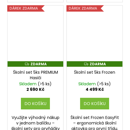
DÁREK ZDARMA
DÁREK ZDARMA
ZDARMA
ZDARMA
Z
Z
D
D
Školní set 5ks PREMIUM
Školní set 5ks Frozen
A
A
R
R
Hasiči
M
M
Skladem
(>5 ks)
Skladem
(>5 ks)
A
A
2 690 Kč
4 499 Kč
DO KOŠÍKU
DO KOŠÍKU
Využijte výhodný nákup
Školní set Frozen EasyFit
v jednom balíčku –
– ergonomická školní
školní sety pro prvňáčky
aktovka pro první třídu.