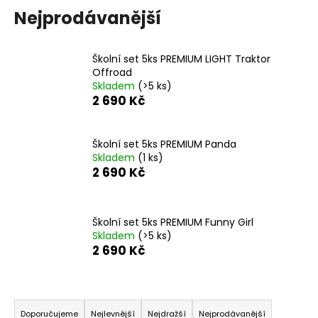
a
Nejprodávanější
j
í
Školní set 5ks PREMIUM LIGHT Traktor
t
Offroad
Skladem
(>5 ks)
?
2 690 Kč
Školní set 5ks PREMIUM Panda
Skladem
(1 ks)
HLEDAT
2 690 Kč
Školní set 5ks PREMIUM Funny Girl
D
Skladem
(>5 ks)
o
2 690 Kč
p
o
r
Ř
u
a
Doporučujeme
Nejlevnější
Nejdražší
Nejprodávanější