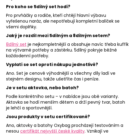
Pro koho se 5dílný set hodí?
Pro prvňáčky a rodiče, kteří chtějí hlavní výbavu
vyřešenou naráz, ale nepotřebují kompletní balíček se
všemi doplňky.
Jaký je rozdíl mezi 5dílným a 8dílným setem?
8dílný set
je nejkompletnější a obsahuje navíc třeba kufřík
na výtvarné potřeby a zástěrku. 5dílný pokryje běžné
každodenní potřeby.
Vyplatí se set oproti nákupu jednotlivě?
Ano. Set je cenově výhodnější a všechny díly ladí ve
stejném designu, takže ušetříte čas i peníze.
Je v setu aktovka, nebo batoh?
Podle konkrétního setu – v nabídce jsou obě varianty.
Aktovka se hodí menším dětem a drží pevný tvar, batoh
je lehčí a sportovnější.
Jsou produkty v setu certifikované?
Ano, aktovky a batohy Oxybag procházejí testováním a
nesou
certifikát nejvyšší české kvality
. Vznikají ve