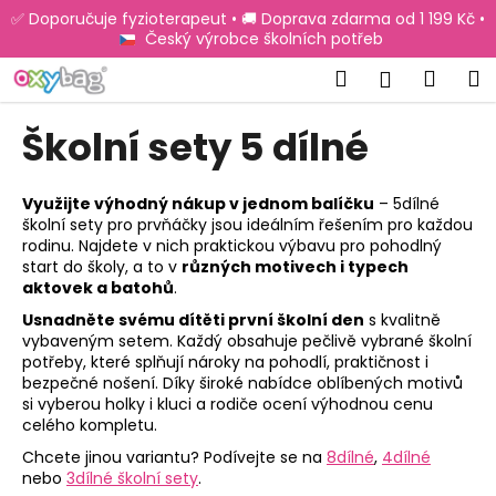
K
Přejít
✅ Doporučuje fyzioterapeut • 🚚 Doprava zdarma od 1 199 Kč •
na
o
Český výrobce školních potřeb
obsah
Zpět
Zpět
š
Hledat
Náku
M
Přihlášen
í
C
košík
k
Školní sety 5 dílné
o
p
o
Využijte výhodný nákup v jednom balíčku
– 5dílné
školní sety pro prvňáčky jsou ideálním řešením pro každou
t
rodinu. Najdete v nich praktickou výbavu pro pohodlný
ř
start do školy, a to v
různých motivech i typech
e
aktovek a batohů
.
b
Usnadněte svému dítěti první školní den
s kvalitně
vybaveným setem. Každý obsahuje pečlivě vybrané školní
u
potřeby, které splňují nároky na pohodlí, praktičnost i
j
bezpečné nošení. Díky široké nabídce oblíbených motivů
e
si vyberou holky i kluci a rodiče ocení výhodnou cenu
celého kompletu.
t
Chcete jinou variantu? Podívejte se na
8dílné
,
4dílné
e
nebo
3dílné školní sety
.
n