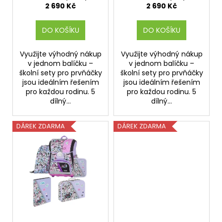
t
2 690 Kč
2 690 Kč
ů
DO KOŠÍKU
DO KOŠÍKU
Využijte výhodný nákup
Využijte výhodný nákup
v jednom balíčku –
v jednom balíčku –
školní sety pro prvňáčky
školní sety pro prvňáčky
jsou ideálním řešením
jsou ideálním řešením
pro každou rodinu. 5
pro každou rodinu. 5
dílný...
dílný...
DÁREK ZDARMA
DÁREK ZDARMA