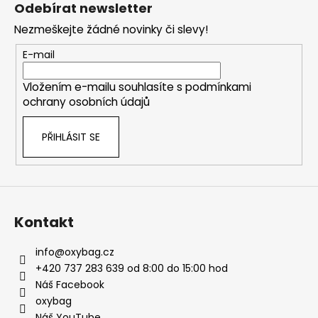
á
Odebírat newsletter
p
Nezmeškejte žádné novinky či slevy!
a
t
E-mail
í
Vložením e-mailu souhlasíte s
podmínkami
ochrany osobních údajů
PŘIHLÁSIT SE
Kontakt
info
@
oxybag.cz
+420 737 283 639 od 8:00 do 15:00 hod
Náš Facebook
oxybag
Náš YouTube