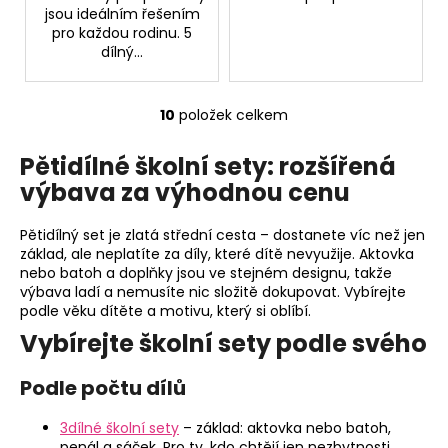
jsou ideálním řešením
pro každou rodinu. 5
dílný...
10
položek celkem
O
v
Pětidílné školní sety: rozšířená
l
výbava za výhodnou cenu
á
d
a
Pětidílný set je zlatá střední cesta – dostanete víc než jen
c
základ, ale neplatíte za díly, které dítě nevyužije. Aktovka
nebo batoh a doplňky jsou ve stejném designu, takže
í
výbava ladí a nemusíte nic složitě dokupovat. Vybírejte
p
podle věku dítěte a motivu, který si oblíbí.
r
Vybírejte školní sety podle svého
v
k
Podle počtu dílů
y
v
3dílné školní sety
– základ: aktovka nebo batoh,
ý
penál a sáček. Pro ty, kdo chtějí jen nezbytnosti.