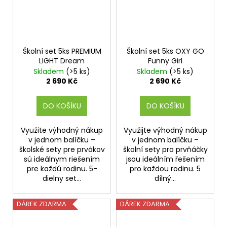
Školní set 5ks PREMIUM
Školní set 5ks OXY GO
LIGHT Dream
Funny Girl
Skladem
(>5 ks)
Skladem
(>5 ks)
2 690 Kč
2 690 Kč
DO KOŠÍKU
DO KOŠÍKU
Využite výhodný nákup
Využijte výhodný nákup
v jednom balíčku –
v jednom balíčku –
školské sety pre prvákov
školní sety pro prvňáčky
sú ideálnym riešením
jsou ideálním řešením
pre každú rodinu. 5-
pro každou rodinu. 5
dielny set...
dílný...
DÁREK ZDARMA
DÁREK ZDARMA