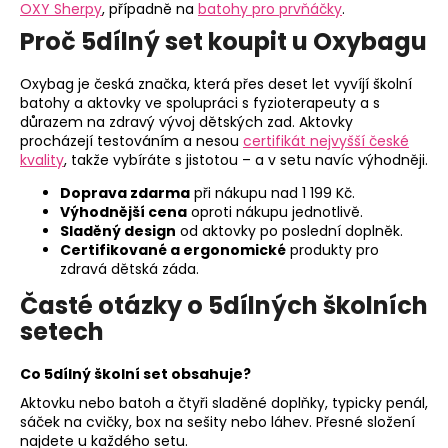
OXY Sherpy
, případně na
batohy pro prvňáčky
.
Proč 5dílný set koupit u Oxybagu
Oxybag je česká značka, která přes deset let vyvíjí školní
batohy a aktovky ve spolupráci s fyzioterapeuty a s
důrazem na zdravý vývoj dětských zad. Aktovky
procházejí testováním a nesou
certifikát nejvyšší české
kvality
, takže vybíráte s jistotou – a v setu navíc výhodněji.
Doprava zdarma
při nákupu nad 1 199 Kč.
Výhodnější cena
oproti nákupu jednotlivě.
Sladěný design
od aktovky po poslední doplněk.
Certifikované a ergonomické
produkty pro
zdravá dětská záda.
Časté otázky o 5dílných školních
setech
Co 5dílný školní set obsahuje?
Aktovku nebo batoh a čtyři sladěné doplňky, typicky penál,
sáček na cvičky, box na sešity nebo láhev. Přesné složení
najdete u každého setu.