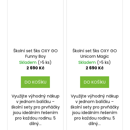
Školní set 5ks OXY GO
Školní set 5ks OXY GO
Funny Boy
Unicorn Magic
Skladem
(>5 ks)
Skladem
(>5 ks)
2 690 Kč
2 690 Kč
DO KOŠÍKU
DO KOŠÍKU
Využijte výhodný nákup
Využijte výhodný nákup
v jednom balíčku –
v jednom balíčku –
školní sety pro prvňáčky
školní sety pro prvňáčky
jsou ideálním řešením
jsou ideálním řešením
pro každou rodinu. 5
pro každou rodinu. 5
dílný...
dílný...