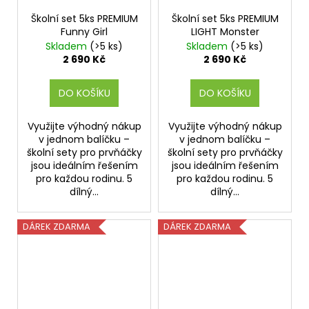
Školní set 5ks PREMIUM
Školní set 5ks PREMIUM
Funny Girl
LIGHT Monster
Skladem
(>5 ks)
Skladem
(>5 ks)
2 690 Kč
2 690 Kč
DO KOŠÍKU
DO KOŠÍKU
Využijte výhodný nákup
Využijte výhodný nákup
v jednom balíčku –
v jednom balíčku –
školní sety pro prvňáčky
školní sety pro prvňáčky
jsou ideálním řešením
jsou ideálním řešením
pro každou rodinu. 5
pro každou rodinu. 5
dílný...
dílný...
DÁREK ZDARMA
DÁREK ZDARMA