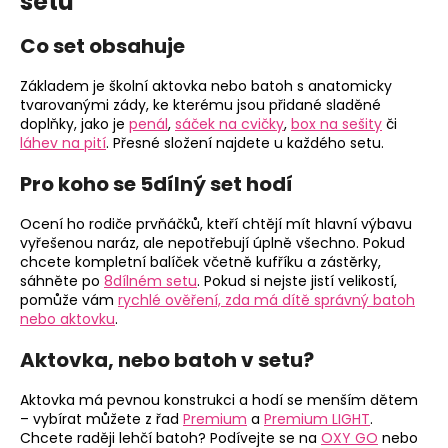
setu
Co set obsahuje
Základem je školní aktovka nebo batoh s anatomicky
tvarovanými zády, ke kterému jsou přidané sladěné
doplňky, jako je
penál
,
sáček na cvičky
,
box na sešity
či
láhev na pití
. Přesné složení najdete u každého setu.
Pro koho se 5dílný set hodí
Ocení ho rodiče prvňáčků, kteří chtějí mít hlavní výbavu
vyřešenou naráz, ale nepotřebují úplně všechno. Pokud
chcete kompletní balíček včetně kufříku a zástěrky,
sáhněte po
8dílném setu
. Pokud si nejste jistí velikostí,
pomůže vám
rychlé ověření, zda má dítě správný batoh
nebo aktovku
.
Aktovka, nebo batoh v setu?
Aktovka má pevnou konstrukci a hodí se menším dětem
– vybírat můžete z řad
Premium
a
Premium LIGHT
.
Chcete raději lehčí batoh? Podívejte se na
OXY GO
nebo