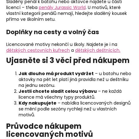
Sladěný penál k batohu nebo aktovce najdete u části
licencí – třeba
penály Jurassic World
. U motivů, které
vlastní kategorii penálů nemají, hledejte sladěný kousek
přímo ve školním setu.
Doplňky na cesty a volný čas
Licencované motivy nekončí u školy. Najdete je i na
dětských cestovních kufrech
a
dětských deštnících.
Ujasněte si 3 věci před nákupem
Jak dlouho má produkt vydržet
– u batohu nebo
aktovky na pět let platí jiná pravidla než u deštníku
na jednu sezónu.
Jestli chcete sladit celou výbavu
– ne každá
licence má všechny typy produktů.
Kdy nakupujete
– nabídka licencovaných designů
se mění podle sezóny rychleji než u vlastních
motivů.
Průvodce nákupem
licencovaných motivů