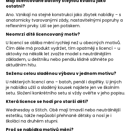
Mají licencované batohy stejnou kvalitu jako
ostatní?
Ano. Vznikají na stejné konstrukci jako zbytek nabídky – s
anatomicky tvarovanými zády, nastavitelnými popruhy a
reflexními prvky. Liší se jen potiskem.
Neomrzí dítě licencovaný motiv?
U licencí se obliba mění rychleji než u obecných motivů.
Čím déle má produkt vydržet, tím opatrněji s licencí – u
aktovky na několik let zvažte model s neutrálnějším
základem, u deštníku nebo penálu klidně sáhněte po
aktuálním hitu.
Seženu celou sladěnou výbavu v jednom motivu?
U některých licencí ano – batoh, penál i doplňky. U jiných
je nabídka užší a sladěný kousek najdete jen ve školním
setu. Složení konkrétního setu si vždy ověřte v jeho popisu.
Která licence se hodí pro starší děti?
Wednesday a Stitch. Obě mají tmavší nebo neutrálnější
estetiku, takže nepůsobí přehnaně dětsky a nosí je i
školáci na druhém stupni.
Proč se nabídka motivů mění?