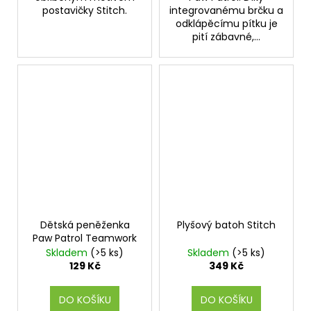
postavičky Stitch.
integrovanému brčku a
odklápěcímu pítku je
pití zábavné,...
Dětská peněženka
Plyšový batoh Stitch
Paw Patrol Teamwork
Skladem
(>5 ks)
Skladem
(>5 ks)
129 Kč
349 Kč
DO KOŠÍKU
DO KOŠÍKU