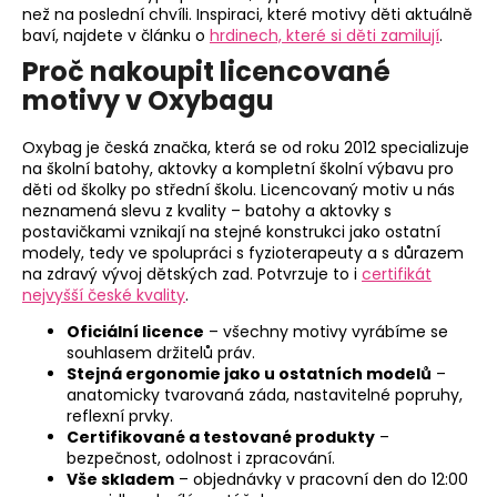
než na poslední chvíli. Inspiraci, které motivy děti aktuálně
baví, najdete v článku o
hrdinech, které si děti zamilují
.
Proč nakoupit licencované
motivy v Oxybagu
Oxybag je česká značka, která se od roku 2012 specializuje
na školní batohy, aktovky a kompletní školní výbavu pro
děti od školky po střední školu. Licencovaný motiv u nás
neznamená slevu z kvality – batohy a aktovky s
postavičkami vznikají na stejné konstrukci jako ostatní
modely, tedy ve spolupráci s fyzioterapeuty a s důrazem
na zdravý vývoj dětských zad. Potvrzuje to i
certifikát
nejvyšší české kvality
.
Oficiální licence
– všechny motivy vyrábíme se
souhlasem držitelů práv.
Stejná ergonomie jako u ostatních modelů
–
anatomicky tvarovaná záda, nastavitelné popruhy,
reflexní prvky.
Certifikované a testované produkty
–
bezpečnost, odolnost i zpracování.
Vše skladem
– objednávky v pracovní den do 12:00