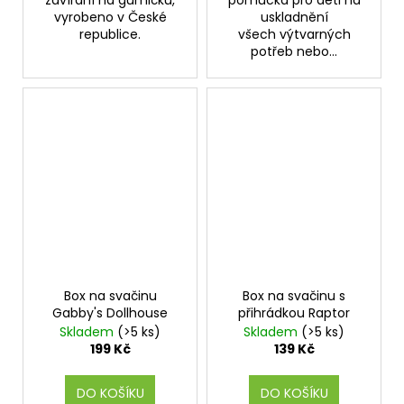
zavírání na gumičku,
pomůcka pro děti na
vyrobeno v České
uskladnění
republice.
všech výtvarných
potřeb nebo...
Box na svačinu
Box na svačinu s
Gabby's Dollhouse
přihrádkou Raptor
Skladem
(>5 ks)
Skladem
(>5 ks)
199 Kč
139 Kč
DO KOŠÍKU
DO KOŠÍKU