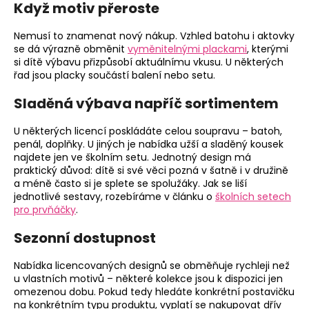
Když motiv přeroste
Nemusí to znamenat nový nákup. Vzhled batohu i aktovky
se dá výrazně obměnit
vyměnitelnými plackami
, kterými
si dítě výbavu přizpůsobí aktuálnímu vkusu. U některých
řad jsou placky součástí balení nebo setu.
Sladěná výbava napříč sortimentem
U některých licencí poskládáte celou soupravu – batoh,
penál, doplňky. U jiných je nabídka užší a sladěný kousek
najdete jen ve školním setu. Jednotný design má
praktický důvod: dítě si své věci pozná v šatně i v družině
a méně často si je splete se spolužáky. Jak se liší
jednotlivé sestavy, rozebíráme v článku o
školních setech
pro prvňáčky
.
Sezonní dostupnost
Nabídka licencovaných designů se obměňuje rychleji než
u vlastních motivů – některé kolekce jsou k dispozici jen
omezenou dobu. Pokud tedy hledáte konkrétní postavičku
na konkrétním typu produktu, vyplatí se nakupovat dřív