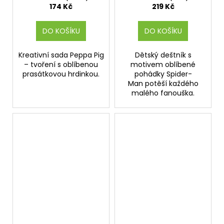
174 Kč
219 Kč
DO KOŠÍKU
DO KOŠÍKU
Kreativní sada Peppa Pig
Dětský deštník s
– tvoření s oblíbenou
motivem oblíbené
prasátkovou hrdinkou.
pohádky Spider-
Man potěší každého
malého fanouška.