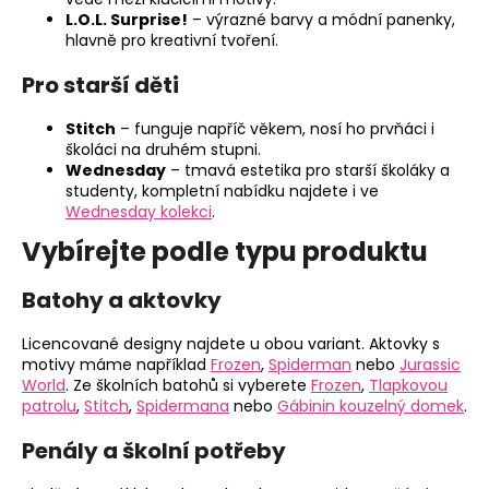
L.O.L. Surprise!
– výrazné barvy a módní panenky,
hlavně pro kreativní tvoření.
Pro starší děti
Stitch
– funguje napříč věkem, nosí ho prvňáci i
školáci na druhém stupni.
Wednesday
– tmavá estetika pro starší školáky a
studenty, kompletní nabídku najdete i ve
Wednesday kolekci
.
Vybírejte podle typu produktu
Batohy a aktovky
Licencované designy najdete u obou variant. Aktovky s
motivy máme například
Frozen
,
Spiderman
nebo
Jurassic
World
. Ze školních batohů si vyberete
Frozen
,
Tlapkovou
patrolu
,
Stitch
,
Spidermana
nebo
Gábinin kouzelný domek
.
Penály a školní potřeby