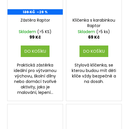
139 KČ
–28 %
Zástěra Raptor
Klíčenka s karabinkou
Raptor
Skladem
(>5 KS)
Skladem
(>5 ks)
99 Kč
69 Kč
DO KOŠÍKU
DO KOŠÍKU
Praktická zástěrka
Stylová klíčenka, se
ideální pro výtvarnou
kterou budou mít děti
výchovu, školní dílny
klíče vždy bezpečně a
nebo domácí tvořivé
na dosah.
aktivity, jako je
malování, lepení...