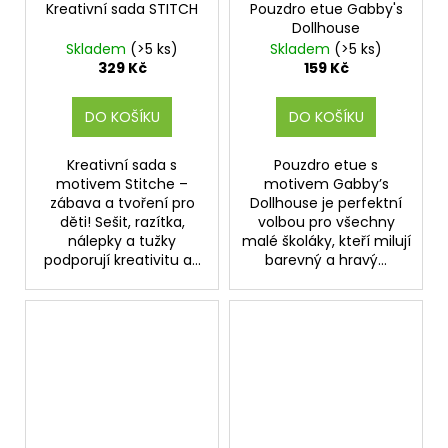
Kreativní sada STITCH
Pouzdro etue Gabby's
Dollhouse
Skladem
(>5 ks)
Skladem
(>5 ks)
329 Kč
159 Kč
DO KOŠÍKU
DO KOŠÍKU
Kreativní sada s
Pouzdro etue s
motivem Stitche –
motivem Gabby’s
zábava a tvoření pro
Dollhouse je perfektní
děti! Sešit, razítka,
volbou pro všechny
nálepky a tužky
malé školáky, kteří milují
podporují kreativitu a...
barevný a hravý...