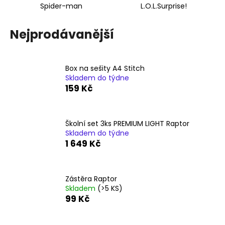
č
Spider-man
L.O.L.Surprise!
u
j
Nejprodávanější
e
m
e
Box na sešity A4 Stitch
Skladem do týdne
SEŠIT
159 Kč
A5
544
KŘEČEK
Školní set 3ks PREMIUM LIGHT Raptor
24
Skladem do týdne
Kč
1 649 Kč
Zástěra Raptor
Skladem
(>5 KS)
99 Kč