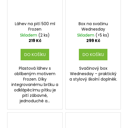
Láhev na pití 500 ml
Box na svačinu
Frozen
Wednesday
Skladem
(2 ks)
Skladem
(>5 ks)
219 Kč
299 Kč
DO KOŠÍKU
DO KOŠÍKU
Plastová láhev s
Svačinový box
oblíbeným motivem
Wednesday – praktický
Frozen. Díky
a stylový školní doplněk.
integrovanému brčku a
odklápěcímu pítku je
pití zábavné,
jednoduché a...