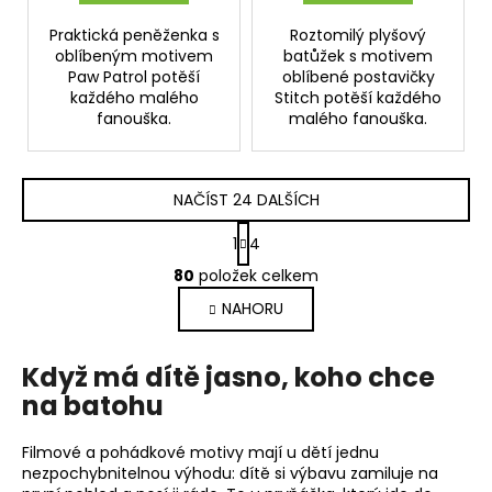
Praktická peněženka s
Roztomilý plyšový
oblíbeným motivem
batůžek s motivem
Paw Patrol potěší
oblíbené postavičky
každého malého
Stitch potěší každého
fanouška.
malého fanouška.
NAČÍST 24 DALŠÍCH
S
1
4
t
O
r
80
položek celkem
v
á
NAHORU
l
n
k
á
o
d
Když má dítě jasno, koho chce
v
a
á
na batohu
c
n
í
í
Filmové a pohádkové motivy mají u dětí jednu
p
nezpochybnitelnou výhodu: dítě si výbavu zamiluje na
r