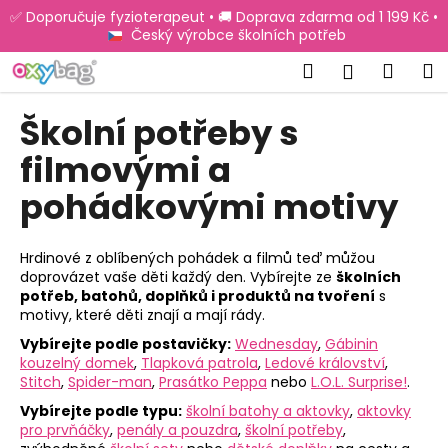
K
Přejít
✅ Doporučuje fyzioterapeut • 🚚 Doprava zdarma od 1 199 Kč •
na
o
Český výrobce školních potřeb
obsah
Zpět
Zpět
š
Hledat
Náku
M
Přihlášen
í
C
košík
k
Školní potřeby s
o
p
filmovými a
o
pohádkovými motivy
t
ř
Hrdinové z oblíbených pohádek a filmů teď můžou
e
doprovázet vaše děti každý den. Vybírejte ze
školních
b
potřeb, batohů, doplňků i produktů na tvoření
s
u
motivy, které děti znají a mají rády.
j
Vybírejte podle postavičky:
Wednesday
,
Gábinin
kouzelný domek
,
Tlapková patrola
,
Ledové království
,
e
Stitch
,
Spider-man
,
Prasátko Peppa
nebo
L.O.L. Surprise!
.
t
Vybírejte podle typu:
školní batohy a aktovky
,
aktovky
e
pro prvňáčky
,
penály a pouzdra
,
školní potřeby
,
n