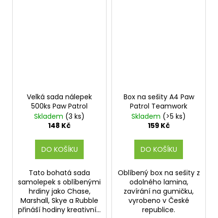
Velká sada nálepek
Box na sešity A4 Paw
500ks Paw Patrol
Patrol Teamwork
Skladem
(3 ks)
Skladem
(>5 ks)
148 Kč
159 Kč
DO KOŠÍKU
DO KOŠÍKU
Tato bohatá sada
Oblíbený box na sešity z
samolepek s oblíbenými
odolného lamina,
hrdiny jako Chase,
zavírání na gumičku,
Marshall, Skye a Rubble
vyrobeno v České
přináší hodiny kreativní...
republice.