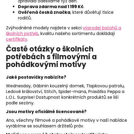
zpravidla odesíláme týž den.
Doprava zdarma nad 1 199 Kč
.
Ověřená česká značka
, které důvěřují tisíce
rodičů.
Zvýhodněné modely najdete v sekci
výprodej batohů a
školních potřeb
, kvalitu našeho sortimentu dokládají
certifikáty
.
Časté otázky o školních
potřebách s filmovými a
pohádkovými motivy
Jaké postavičky nabízíte?
Wednesday, Gábinin kouzelný domek, Tlapkovou patrolu,
Ledové království, Stitch, Spider-mana, Prasátko Peppa a
L.O.L. Surprise! Dostupnost konkrétních produktů se liší
podle sezóny.
Jsou motivy oficiálně licencované?
Ano, všechny filmové a pohádkové motivy v naší nabídce
vyrábíme se souhlasem držitelů práv.