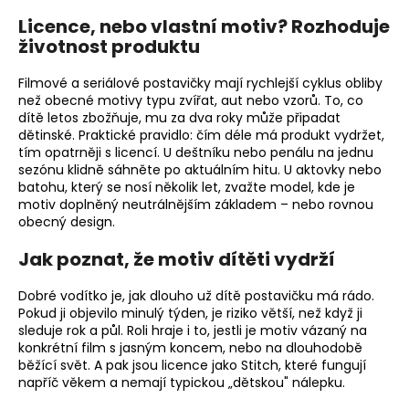
Licence, nebo vlastní motiv? Rozhoduje
životnost produktu
Filmové a seriálové postavičky mají rychlejší cyklus obliby
než obecné motivy typu zvířat, aut nebo vzorů. To, co
dítě letos zbožňuje, mu za dva roky může připadat
dětinské. Praktické pravidlo: čím déle má produkt vydržet,
tím opatrněji s licencí. U deštníku nebo penálu na jednu
sezónu klidně sáhněte po aktuálním hitu. U aktovky nebo
batohu, který se nosí několik let, zvažte model, kde je
motiv doplněný neutrálnějším základem – nebo rovnou
obecný design.
Jak poznat, že motiv dítěti vydrží
Dobré vodítko je, jak dlouho už dítě postavičku má rádo.
Pokud ji objevilo minulý týden, je riziko větší, než když ji
sleduje rok a půl. Roli hraje i to, jestli je motiv vázaný na
konkrétní film s jasným koncem, nebo na dlouhodobě
běžící svět. A pak jsou licence jako Stitch, které fungují
napříč věkem a nemají typickou „dětskou" nálepku.