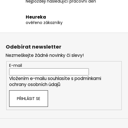
Nejpozději následující pracovní den
Heureka
ověřeno zákazníky
Z
á
Odebírat newsletter
p
Nezmeškejte žádné novinky či slevy!
a
t
E-mail
í
Vložením e-mailu souhlasíte s
podmínkami
ochrany osobních údajů
PŘIHLÁSIT SE