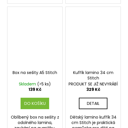
Box na sešity A5 Stitch
Kufřík lamino 34 cm
Stitch
Skladem
(>5 ks)
PRODUKT SE JIŽ NEVYRÁBÍ
139 Kč
329 Kč
DO KOŠÍKU
DETAIL
Oblíbený box na sešity z
Dětský lamino kufřík 34
odolného lamina,
cm Stitch je praktická