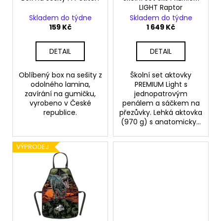
u
M
LIGHT Raptor
A
k
Skladem do týdne
Skladem do týdne
t
159 Kč
1 649 Kč
ů
DETAIL
DETAIL
Oblíbený box na sešity z
Školní set aktovky
odolného lamina,
PREMIUM Light s
zavírání na gumičku,
jednopatrovým
vyrobeno v České
penálem a sáčkem na
republice.
přezůvky. Lehká aktovka
(970 g) s anatomicky...
VÝPRODEJ