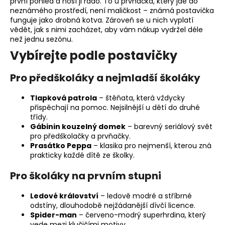
první pohled a nosí ji rádo. To u prvňáčka, který jde do
v
neznámého prostředí, není maličkost – známá postavička
k
funguje jako drobná kotva. Zároveň se u nich vyplatí
y
vědět, jak s nimi zacházet, aby vám nákup vydržel déle
v
než jednu sezónu.
ý
Vybírejte podle postavičky
p
i
Pro předškoláky a nejmladší školáky
s
u
Tlapková patrola
– štěňata, která vždycky
přispěchají na pomoc. Nejsilnější u dětí do druhé
třídy.
Gábinin kouzelný domek
– barevný seriálový svět
pro předškolačky a prvňačky.
Prasátko Peppa
– klasika pro nejmenší, kterou zná
prakticky každé dítě ze školky.
Pro školáky na prvním stupni
Ledové království
– ledově modré a stříbrné
odstíny, dlouhodobě nejžádanější dívčí licence.
Spider-man
– červeno-modrý superhrdina, který
vede mezi klučičími motivy.