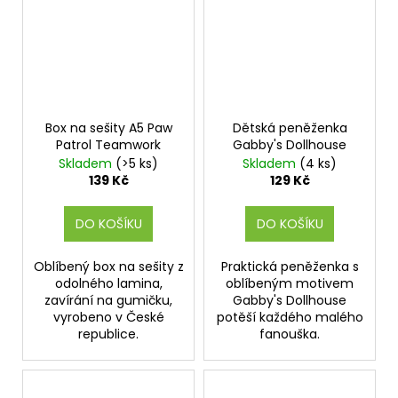
Box na sešity A5 Paw
Dětská peněženka
Patrol Teamwork
Gabby's Dollhouse
Skladem
(>5 ks)
Skladem
(4 ks)
139 Kč
129 Kč
DO KOŠÍKU
DO KOŠÍKU
Oblíbený box na sešity z
Praktická peněženka s
odolného lamina,
oblíbeným motivem
zavírání na gumičku,
Gabby's Dollhouse
vyrobeno v České
potěší každého malého
republice.
fanouška.