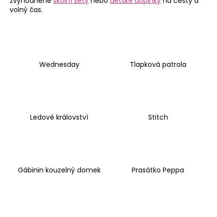
zvýhodněné
školní sety
nebo
dětské doplňky
na cesty a
a
volný čas.
j
í
t
?
Wednesday
Tlapková patrola
HLEDAT
Ledové království
Stitch
D
o
Gábinin kouzelný domek
Prasátko Peppa
p
o
r
u