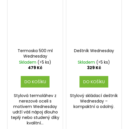
Termoska 500 ml
Deštník Wednesday
Wednesday
Skladem
(>5 ks)
Skladem
(>5 ks)
479 Kč
329 Kč
DO KOŠÍKU
DO KOŠÍKU
Stylová termoláhev z
Stylový skládací deštník
nerezové oceli s
Wednesday –
motivem Wednesday
kompaktní a odolný.
udrží váš nápoj dlouho
teplý nebo studený díky
kvalitní...