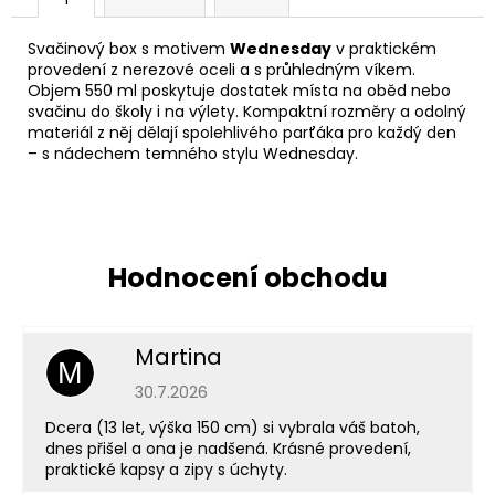
Svačinový box s motivem
Wednesday
v praktickém
provedení z nerezové oceli a s průhledným víkem.
Objem 550 ml poskytuje dostatek místa na oběd nebo
svačinu do školy i na výlety. Kompaktní rozměry a odolný
materiál z něj dělají spolehlivého parťáka pro každý den
– s nádechem temného stylu Wednesday.
Martina
M
Hodnocení obchodu je 5 z 5 hvězdiček.
30.7.2026
Dcera (13 let, výška 150 cm) si vybrala váš batoh,
dnes přišel a ona je nadšená. Krásné provedení,
praktické kapsy a zipy s úchyty.