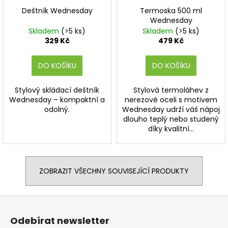
Deštník Wednesday
Termoska 500 ml
Wednesday
Skladem
(>5 ks)
Skladem
(>5 ks)
329 Kč
479 Kč
DO KOŠÍKU
DO KOŠÍKU
Stylový skládací deštník
Stylová termoláhev z
Wednesday – kompaktní a
nerezové oceli s motivem
odolný.
Wednesday udrží váš nápoj
dlouho teplý nebo studený
díky kvalitní...
ZOBRAZIT VŠECHNY SOUVISEJÍCÍ PRODUKTY
Z
á
Odebírat newsletter