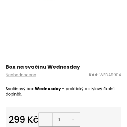
a
j
í
t
?
HLEDAT
Box na svačinu Wednesday
Průměrné
Neohodnoceno
Kód:
WEDA9904
hodnocení
produktu
Svačinový box
Wednesday
– praktický a stylový školní
D
je
doplněk.
o
0,0
z
p
5
o
hvězdiček.
r
299 Kč
u
Měrná