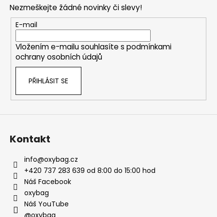
p
Nezmeškejte žádné novinky či slevy!
a
t
E-mail
í
Vložením e-mailu souhlasíte s
podmínkami
ochrany osobních údajů
PŘIHLÁSIT SE
Kontakt
info
@
oxybag.cz
+420 737 283 639 od 8:00 do 15:00 hod
Náš Facebook
oxybag
Náš YouTube
@oxybag