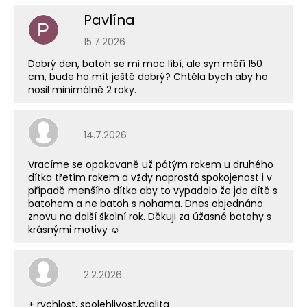
Pavlína
P
Hodnocení obchodu je 5 z 5 hvězdiček.
15.7.2026
Dobrý den, batoh se mi moc líbí, ale syn měří 150
cm, bude ho mít ještě dobrý? Chtěla bych aby ho
nosil minimálně 2 roky.
Hodnocení obchodu je 5 z 5 hvězdiček.
14.7.2026
Vracíme se opakovaně už pátým rokem u druhého
dítka třetím rokem a vždy naprostá spokojenost i v
případě menšího dítka aby to vypadalo že jde dítě s
batohem a ne batoh s nohama. Dnes objednáno
znovu na další školní rok. Děkuji za úžasné batohy s
krásnými motivy ☺️
Hodnocení obchodu je 5 z 5 hvězdiček.
2.2.2026
+ rychlost, spolehlivost,kvalita