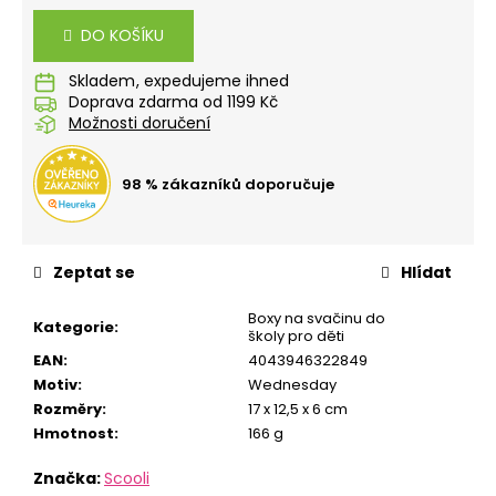
č
cena:
u
DO KOŠÍKU
j
e
Skladem
m
Doprava zdarma od 1199 Kč
e
Možnosti doručení
98 % zákazníků doporučuje
STUDENTSKÝ
BATOH
OXY
SPORT
FLOWERS
Zeptat se
Hlídat
+
ETUE
Boxy na svačinu do
ZDARMA
Kategorie
:
školy pro děti
1
EAN
:
4043946322849
699
Motiv
:
Wednesday
Kč
Rozměry
:
17 x 12,5 x 6 cm
Hmotnost
:
166 g
Značka:
Scooli