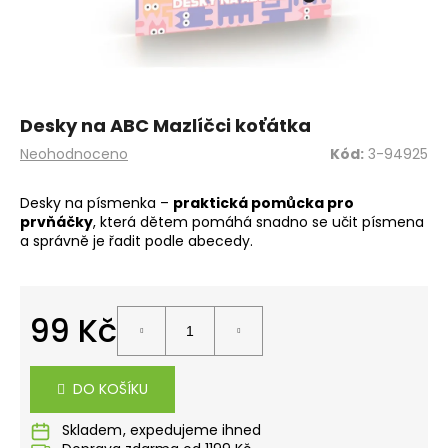
a
j
í
t
?
Desky na ABC Mazlíčci koťátka
Průměrné
Neohodnoceno
Kód:
3-94925
hodnocení
produktu
Desky na písmenka –
praktická pomůcka pro
je
prvňáčky
, která dětem pomáhá snadno se učit písmena
0,0
HLEDAT
a správně je řadit podle abecedy.
z
5
hvězdiček.
D
99 Kč
o
Měrná
p
cena:
o
DO KOŠÍKU
r
u
Skladem