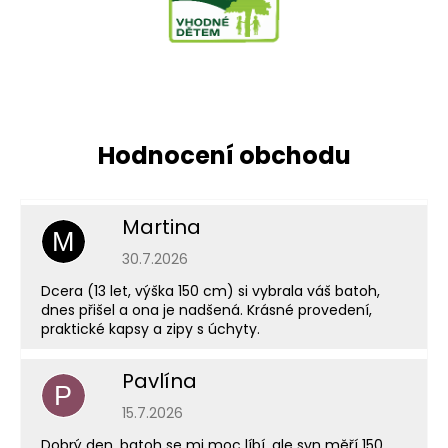
Martina
M
Hodnocení obchodu je 5 z 5 hvězdiček.
30.7.2026
Dcera (13 let, výška 150 cm) si vybrala váš batoh,
dnes přišel a ona je nadšená. Krásné provedení,
praktické kapsy a zipy s úchyty.
Pavlína
P
Hodnocení obchodu je 5 z 5 hvězdiček.
15.7.2026
Dobrý den, batoh se mi moc líbí, ale syn měří 150