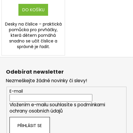
DO KOŠÍKU
Desky na číslice – praktická
pomůcka pro prvňáčky,
která dětem pomáhá
snadno se učit číslice a
správně je řadit.
Z
á
Odebírat newsletter
p
Nezmeškejte žádné novinky či slevy!
a
t
E-mail
í
Vložením e-mailu souhlasíte s
podmínkami
ochrany osobních údajů
PŘIHLÁSIT SE