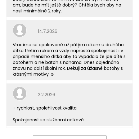
cm, bude ho mít ještě dobrý? Chtěla bych aby ho
nosil minimálně 2 roky.
Hodnocení obchodu je 5 z 5 hvězdiček.
14.7.2026
Vracíme se opakovaně už pátým rokem u druhého
dítka třetím rokem a vždy naprostá spokojenost i v
případě menšího dítka aby to vypadalo že jde dítě s
batohem a ne batoh s nohama. Dnes objednáno
znovu na další školní rok. Děkuji za úžasné batohy s
krásnými motivy ☺️
Hodnocení obchodu je 5 z 5 hvězdiček.
2.2.2026
+ rychlost, spolehlivost,kvalita
Spokojenost se službami celkově