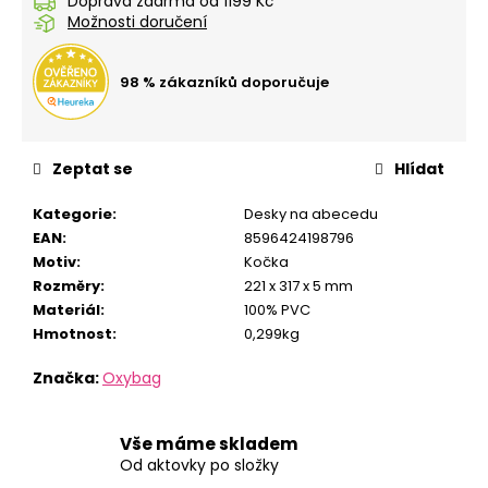
č
Doprava zdarma od 1199 Kč
Možnosti doručení
u
j
e
98 % zákazníků doporučuje
m
e
Zeptat se
Hlídat
STUDENTSKÝ
BATOH
Kategorie
:
Desky na abecedu
OXY
EAN
:
8596424198796
SCOOLER
GRAFFITI
Motiv
:
Kočka
PINK
Rozměry
:
221 x 317 x 5 mm
1
Materiál
:
100% PVC
449
Hmotnost
:
0,299kg
Kč
Značka:
Oxybag
Vše máme skladem
Od aktovky po složky