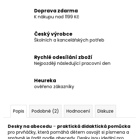
Doprava zdarma
K nákupu nad 1199 Kč
Český výrobce
Školních a kancelářských potřeb
Rychlé odesílání zboží
Nejpozději následující pracovní den
Heureka
ověřeno zákazníky
Popis
Podobné (2)
Hodnocení
Diskuze
Desky na abecedu
–
praktická didaktická pomůcka
pro prvňáčky, která pomáhá dětem osvojit si písmena a
správně je řadit podle abecedy. Desky jsou ideální pro