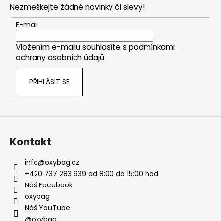
Nezmeškejte žádné novinky či slevy!
a
t
E-mail
í
Vložením e-mailu souhlasíte s
podmínkami
ochrany osobních údajů
PŘIHLÁSIT SE
Kontakt
info
@
oxybag.cz
+420 737 283 639 od 8:00 do 15:00 hod
Náš Facebook
oxybag
Náš YouTube
@oxybag