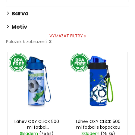
Barva
Motiv
VYMAZAT FILTRY
Položek k zobrazení:
3
V
BPA FREE
BPA FREE
ý
p
i
s
p
r
o
d
Láhev OXY CLiCK 500
Láhev OXY CLiCK 500
u
ml fotbal
ml fotbal s kopačkou
k
Championship
Skladem
(>5 ks)
Skladem
(>5 ks)