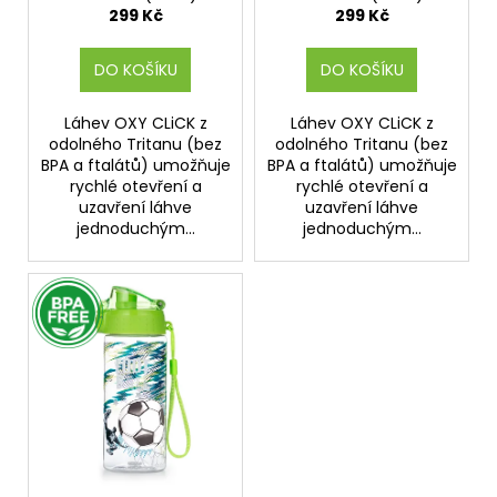
t
299 Kč
299 Kč
ů
DO KOŠÍKU
DO KOŠÍKU
Láhev OXY CLiCK z
Láhev OXY CLiCK z
odolného Tritanu (bez
odolného Tritanu (bez
BPA a ftalátů) umožňuje
BPA a ftalátů) umožňuje
rychlé otevření a
rychlé otevření a
uzavření láhve
uzavření láhve
jednoduchým...
jednoduchým...
BPA FREE