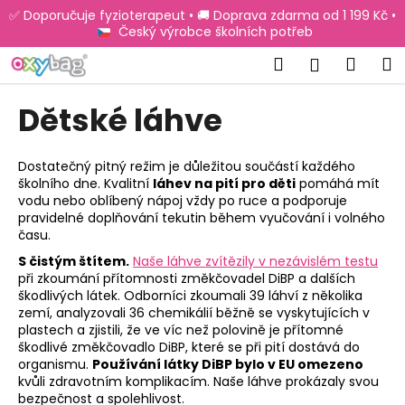
K
Přejít
✅ Doporučuje fyzioterapeut • 🚚 Doprava zdarma od 1 199 Kč •
na
o
Český výrobce školních potřeb
obsah
Zpět
Zpět
š
Hledat
Náku
M
Přihlášen
í
C
košík
k
Dětské láhve
o
p
o
Dostatečný pitný režim je důležitou součástí každého
školního dne. Kvalitní
láhev na pití pro děti
pomáhá mít
t
vodu nebo oblíbený nápoj vždy po ruce a podporuje
ř
pravidelné doplňování tekutin během vyučování i volného
e
času.
b
S čistým štítem.
Naše láhve zvítězily v nezávislém testu
při zkoumání přítomnosti změkčovadel DiBP a dalších
u
škodlivých látek. Odborníci zkoumali 39 láhví z několika
j
zemí, analyzovali 36 chemikálií běžně se vyskytujících v
e
plastech a zjistili, že ve víc než polovině je přítomné
škodlivé změkčovadlo DiBP, které se při pití dostává do
t
organismu.
Používání látky DiBP bylo v EU omezeno
e
kvůli zdravotním komplikacím. Naše láhve prokázaly svou
bezpečnost a spolehlivost.
n