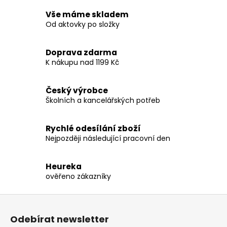
Vše máme skladem
Od aktovky po složky
Doprava zdarma
K nákupu nad 1199 Kč
Český výrobce
Školních a kancelářských potřeb
Rychlé odesílání zboží
Nejpozději následující pracovní den
Heureka
ověřeno zákazníky
Z
á
Odebírat newsletter
p