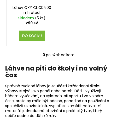
Láhev OXY CLiCK 500
ml fotbal
Skladem
(5 ks)
299 Kč
DO KOŠÍKU
3
položek celkem
O
v
Láhve na pití do školy i na volný
l
čas
á
d
a
Správně zvolená láhev je součástí každodenní školní
c
výbavy stejně jako penál nebo batoh. Děti ji využívají
během vyučování, na výletech, při sportu i ve volném
í
čase, proto by měla být odolná, pohodlná na používání a
p
spolehlivě uzavíratelná. Vyplatí se zaměřit na kvalitní
r
materiál, jednoduché otevírání a praktický tvar, který
v
dobře padne do dětské ruky.