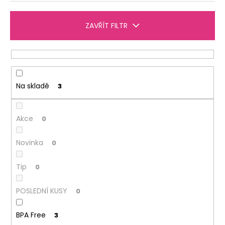
n
í
ZAVŘÍT FILTR
p
r
o
d
u
Na skladě
3
k
t
Akce
0
ů
Novinka
0
Tip
0
POSLEDNÍ KUSY
0
BPA Free
3