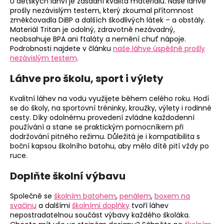
U dětských láhví je zásadní kvalita materiálu. Naše láhve
prošly nezávislým testem, který zkoumal přítomnost
změkčovadla DiBP a dalších škodlivých látek – a obstály.
Materiál Tritan je odolný, zdravotně nezávadný,
neobsahuje BPA ani ftaláty a nemění chuť nápoje.
Podrobnosti najdete v článku
naše láhve úspěšně prošly
nezávislým testem
.
Láhve pro školu, sport i výlety
Kvalitní láhev na vodu využijete během celého roku. Hodí
se do školy, na sportovní tréninky, kroužky, výlety i rodinné
cesty. Díky odolnému provedení zvládne každodenní
používání a stane se praktickým pomocníkem při
dodržování pitného režimu. Důležitá je i kompatibilita s
boční kapsou školního batohu, aby mělo dítě pití vždy po
ruce.
Doplňte školní výbavu
Společně se
školním batohem
,
penálem
,
boxem na
svačinu
a dalšími
školními doplňky
tvoří láhev
nepostradatelnou součást výbavy každého školáka.