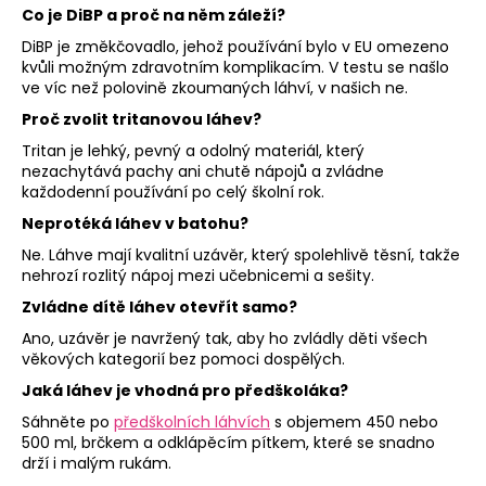
Co je DiBP a proč na něm záleží?
DiBP je změkčovadlo, jehož používání bylo v EU omezeno
kvůli možným zdravotním komplikacím. V testu se našlo
ve víc než polovině zkoumaných láhví, v našich ne.
Proč zvolit tritanovou láhev?
Tritan je lehký, pevný a odolný materiál, který
nezachytává pachy ani chutě nápojů a zvládne
každodenní používání po celý školní rok.
Neprotéká láhev v batohu?
Ne. Láhve mají kvalitní uzávěr, který spolehlivě těsní, takže
nehrozí rozlitý nápoj mezi učebnicemi a sešity.
Zvládne dítě láhev otevřít samo?
Ano, uzávěr je navržený tak, aby ho zvládly děti všech
věkových kategorií bez pomoci dospělých.
Jaká láhev je vhodná pro předškoláka?
Sáhněte po
předškolních láhvích
s objemem 450 nebo
500 ml, brčkem a odklápěcím pítkem, které se snadno
drží i malým rukám.