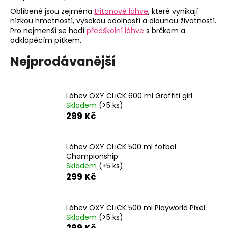
a
Oblíbené jsou zejména
tritanové láhve
, které vynikají
nízkou hmotností, vysokou odolností a dlouhou životností.
j
Pro nejmenší se hodí
předškolní láhve
s brčkem a
í
odklápěcím pítkem.
t
Nejprodávanější
?
Láhev OXY CLiCK 600 ml Graffiti girl
Skladem
(>5 ks)
299 Kč
HLEDAT
Láhev OXY CLiCK 500 ml fotbal
Championship
D
Skladem
(>5 ks)
o
299 Kč
p
o
r
Láhev OXY CLiCK 500 ml Playworld Pixel
u
Skladem
(>5 ks)
299 Kč