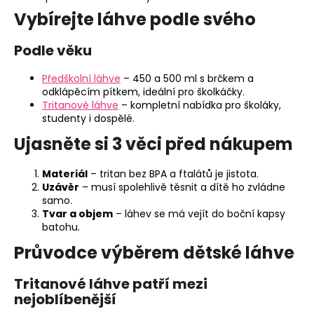
k
Vybírejte láhve podle svého
y
v
Podle věku
ý
p
Předškolní láhve
– 450 a 500 ml s brčkem a
i
odklápěcím pítkem, ideální pro školkáčky.
s
Tritanové láhve
– kompletní nabídka pro školáky,
u
studenty i dospělé.
Ujasněte si 3 věci před nákupem
Materiál
– tritan bez BPA a ftalátů je jistota.
Uzávěr
– musí spolehlivě těsnit a dítě ho zvládne
samo.
Tvar a objem
– láhev se má vejít do boční kapsy
batohu.
Průvodce výběrem dětské láhve
Tritanové láhve patří mezi
nejoblíbenější