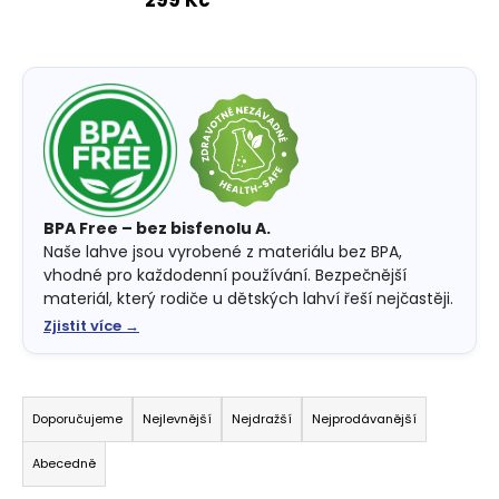
č
u
j
e
m
e
STUDENTSKÝ
BATOH
OXY
BPA Free – bez bisfenolu A.
SCOOLER
Naše lahve jsou vyrobené z materiálu bez BPA,
GRAFFITI
vhodné pro každodenní používání. Bezpečnější
PINK
materiál, který rodiče u dětských lahví řeší nejčastěji.
1
Zjistit více →
449
Kč
Ř
a
Doporučujeme
Nejlevnější
Nejdražší
Nejprodávanější
z
Abecedně
e