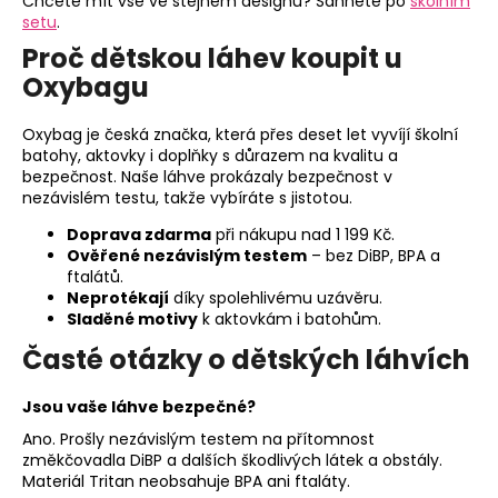
Chcete mít vše ve stejném designu? Sáhněte po
školním
setu
.
Proč dětskou láhev koupit u
Oxybagu
Oxybag je česká značka, která přes deset let vyvíjí školní
batohy, aktovky i doplňky s důrazem na kvalitu a
bezpečnost. Naše láhve prokázaly bezpečnost v
nezávislém testu, takže vybíráte s jistotou.
Doprava zdarma
při nákupu nad 1 199 Kč.
Ověřené nezávislým testem
– bez DiBP, BPA a
ftalátů.
Neprotékají
díky spolehlivému uzávěru.
Sladěné motivy
k aktovkám i batohům.
Časté otázky o dětských láhvích
Jsou vaše láhve bezpečné?
Ano. Prošly nezávislým testem na přítomnost
změkčovadla DiBP a dalších škodlivých látek a obstály.
Materiál Tritan neobsahuje BPA ani ftaláty.