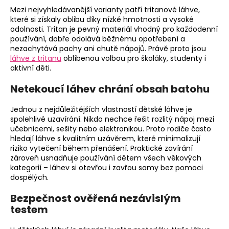
Mezi nejvyhledávanější varianty patří tritanové láhve,
které si získaly oblibu díky nízké hmotnosti a vysoké
odolnosti. Tritan je pevný materiál vhodný pro každodenní
používání, dobře odolává běžnému opotřebení a
nezachytává pachy ani chutě nápojů. Právě proto jsou
láhve z tritanu
oblíbenou volbou pro školáky, studenty i
aktivní děti.
Netekoucí láhev chrání obsah batohu
Jednou z nejdůležitějších vlastností dětské láhve je
spolehlivé uzavírání. Nikdo nechce řešit rozlitý nápoj mezi
učebnicemi, sešity nebo elektronikou. Proto rodiče často
hledají láhve s kvalitním uzávěrem, které minimalizují
riziko vytečení během přenášení. Praktické zavírání
zároveň usnadňuje používání dětem všech věkových
kategorií – láhev si otevřou i zavřou samy bez pomoci
dospělých.
Bezpečnost ověřená nezávislým
testem