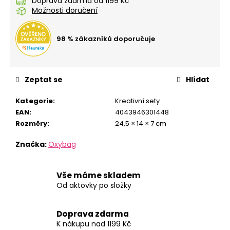
č
Doprava zdarma od 1199 Kč
Možnosti doručení
u
j
e
98 % zákazníků doporučuje
m
e
Zeptat se
Hlídat
LÁHEV
OXY
Kategorie
:
Kreativní sety
CLICK
EAN
:
4043946301448
600
ML
Rozměry
:
24,5 × 14 × 7 cm
GALAXY
Značka:
Oxybag
299
Kč
Vše máme skladem
Od aktovky po složky
Doprava zdarma
K nákupu nad 1199 Kč