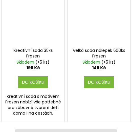
Kreativní sada 35ks
Velká sada nálepek 500ks
Frozen
Frozen
Skladem
(>5 ks)
Skladem
(>5 ks)
199 Kč
148 Kč
DO KOŠÍKU
DO KOŠÍKU
Kreativní sada s motivem
Frozen nabízí vše potřebné
pro zábavné tvoření dětí
doma i na cestách.