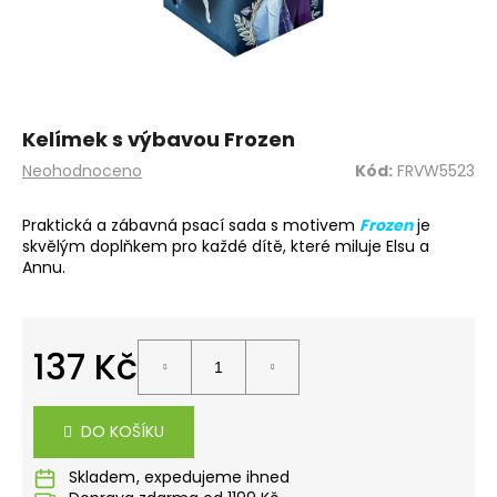
a
j
í
t
?
Kelímek s výbavou Frozen
Průměrné
Neohodnoceno
Kód:
FRVW5523
hodnocení
produktu
Praktická a zábavná psací sada s motivem
Frozen
je
je
skvělým doplňkem pro každé dítě, které miluje Elsu a
0,0
HLEDAT
Annu.
z
5
hvězdiček.
D
137 Kč
o
Měrná
p
cena:
o
DO KOŠÍKU
r
u
Skladem