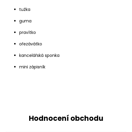
tužka
guma
pravítko
ořezávátko
kancelářská sponka
mini zápisník