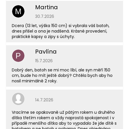
Martina
M
Hodnocení obchodu je 5 z 5 hvězdiček.
30.7.2026
Dcera (13 let, výška 150 cm) si vybrala váš batoh,
dnes přišel a ona je nadšená. Krásné provedení,
praktické kapsy a zipy s úchyty.
Pavlína
P
Hodnocení obchodu je 5 z 5 hvězdiček.
15.7.2026
Dobrý den, batoh se mi moc líbí, ale syn měří 150
cm, bude ho mít ještě dobrý? Chtěla bych aby ho
nosil minimálně 2 roky.
Hodnocení obchodu je 5 z 5 hvězdiček.
14.7.2026
Vracíme se opakovaně už pátým rokem u druhého
dítka třetím rokem a vždy naprostá spokojenost i v
případě menšího dítka aby to vypadalo že jde dítě s
batohem a ne batoh s nohama. Dnes objednáno