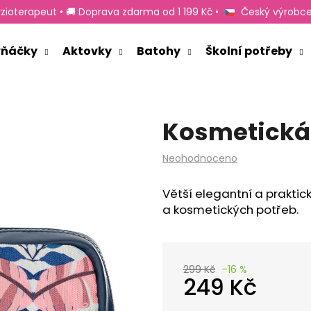
zioterapeut • 🚚 Doprava zdarma od 1 199 Kč •
Český výrobce
rvňáčky
Aktovky
Batohy
Školní potřeby
Co potřebujete najít?
Kosmetická 
HLEDAT
Průměrné
Neohodnoceno
hodnocení
produktu
Doporučujeme
Větší elegantní a praktic
je
a kosmetických potřeb.
0,0
z
5
hvězdiček.
299 Kč
–16 %
249 Kč
Měrná