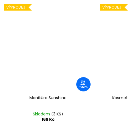
VÝPRODEJ
VÝPRODEJ
219
KČ
–22 %
Manikúra Sunshine
Kosmeti
Skladem
(3 KS)
169 Kč