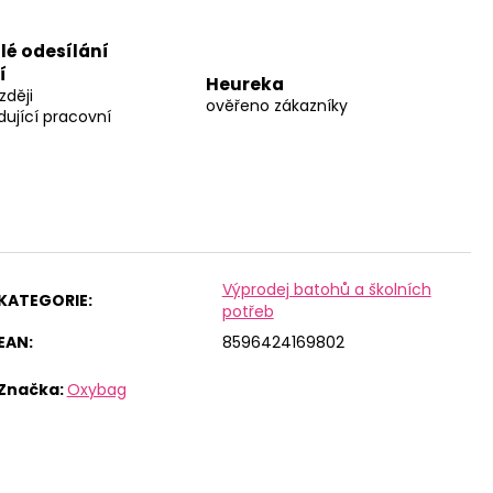
lé odesílání
í
Heureka
zději
ověřeno zákazníky
dující pracovní
Výprodej batohů a školních
KATEGORIE
:
potřeb
EAN
:
8596424169802
Značka:
Oxybag