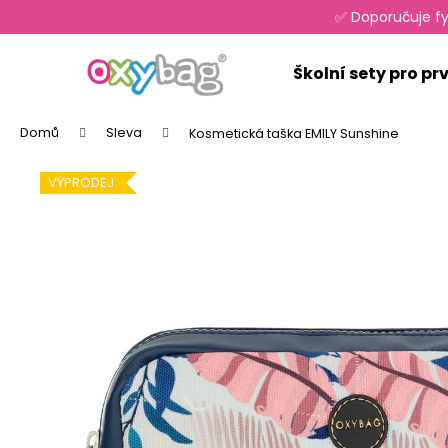
K
Přejít
✅ Doporučuje fy
na
o
obsah
Zpět
Zpět
š
Školní sety pro p
do
do
í
k
obchodu
obchodu
Domů
Sleva
Kosmetická taška EMILY Sunshine
VÝPRODEJ