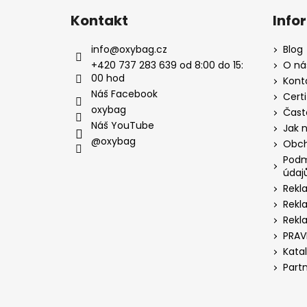
Kontakt
Info
info
@
oxybag.cz
Blog
+420 737 283 639 od 8:00 do 15:
O ná
00 hod
Kont
Náš Facebook
Certi
oxybag
Čast
Náš YouTube
Jak 
@oxybag
Obch
Podm
údaj
Rekl
Rekl
Rekl
PRAV
Kata
Part