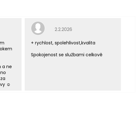
e 5 z 5 hvězdiček.
Hodnocení obchodu je 5 z 5 hvězdiček.
2.2.2026
ým
+ rychlost, spolehlivost,kvalita
 rokem
Spokojenost se službami celkově
m a ne
áno
 za
vy ☺️