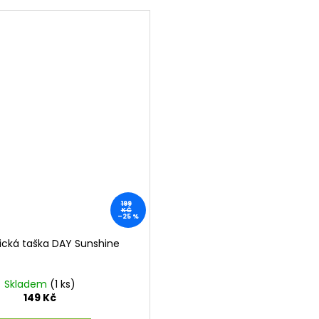
199
KČ
–25 %
cká taška DAY Sunshine
Skladem
(1 ks)
149 Kč