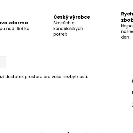
Rych
Český výrobce
zbož
ava zdarma
Školních a
Nejpo
pu nad 1199 Kč
kancelářských
násle
potřeb
den
í dostatek prostoru pro vaše nezbytnosti.