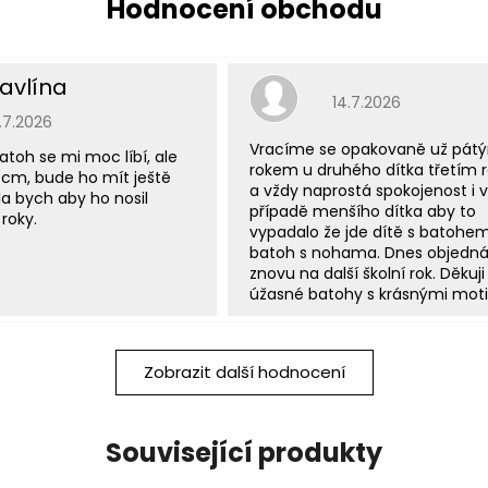
avlína
Hodnocení obchodu j
14.7.2026
odnocení obchodu je 5 z 5 hvězdiček.
5.7.2026
Vracíme se opakovaně už pát
atoh se mi moc líbí, ale
rokem u druhého dítka třetím
 cm, bude ho mít ještě
a vždy naprostá spokojenost i v
a bych aby ho nosil
případě menšího dítka aby to
roky.
vypadalo že jde dítě s batohe
batoh s nohama. Dnes objedn
znovu na další školní rok. Děkuji
úžasné batohy s krásnými moti
Zobrazit další hodnocení
Související produkty