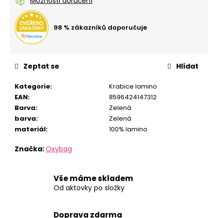
č
Možnosti doručení
u
j
98 % zákazníků doporučuje
e
m
e
Zeptat se
Hlídat
LÁHEV
Kategorie
:
Krabice lamino
OXY
EAN
:
8596424147312
CLICK
600
Barva
:
Zelená
ML
barva
:
Zelená
GRAFFITI
materiál
:
100% lamino
GIRL
299
Značka:
Oxybag
Kč
Vše máme skladem
Od aktovky po složky
Doprava zdarma