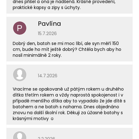
dnes přišel a ona je nadšená. Krásné provedení,
praktické kapsy a zipy s úchyty.
Pavlína
P
Hodnocení obchodu je 5 z 5 hvězdiček.
15.7.2026
Dobrý den, batoh se mi moc líbí, ale syn měří 150
cm, bude ho mít ještě dobrý? Chtěla bych aby ho
nosil minimálně 2 roky.
Hodnocení obchodu je 5 z 5 hvězdiček.
14.7.2026
Vracíme se opakovaně už pátým rokem u druhého
dítka třetím rokem a vždy naprostá spokojenost i v
případě menšího dítka aby to vypadalo že jde dítě s
batohem a ne batoh s nohama. Dnes objednáno
znovu na další školní rok. Děkuji za úžasné batohy s
krásnými motivy ☺️
Hodnocení obchodu je 5 z 5 hvězdiček.