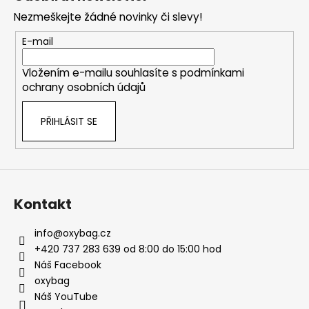
p
Nezmeškejte žádné novinky či slevy!
a
t
E-mail
í
Vložením e-mailu souhlasíte s
podmínkami
ochrany osobních údajů
PŘIHLÁSIT SE
Kontakt
info
@
oxybag.cz
+420 737 283 639 od 8:00 do 15:00 hod
Náš Facebook
oxybag
Náš YouTube