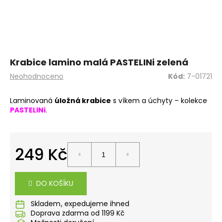
a
j
í
t
?
Krabice lamino malá PASTELINi zelená
Průměrné
Neohodnoceno
Kód:
7-01721
hodnocení
produktu
Laminovaná
úložná krabice
s víkem a úchyty – kolekce
je
PASTELINi
.
0,0
HLEDAT
z
5
hvězdiček.
249 Kč
D
Měrná
o
cena:
p
DO KOŠÍKU
o
r
Skladem
u
Doprava zdarma od 1199 Kč