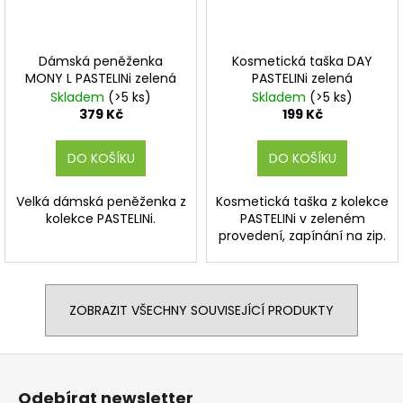
Dámská peněženka
Kosmetická taška DAY
MONY L PASTELINi zelená
PASTELINi zelená
Skladem
(>5 ks)
Skladem
(>5 ks)
379 Kč
199 Kč
DO KOŠÍKU
DO KOŠÍKU
Velká dámská peněženka z
Kosmetická taška z kolekce
kolekce PASTELINi.
PASTELINi v zeleném
provedení, zapínání na zip.
ZOBRAZIT VŠECHNY SOUVISEJÍCÍ PRODUKTY
Z
á
Odebírat newsletter