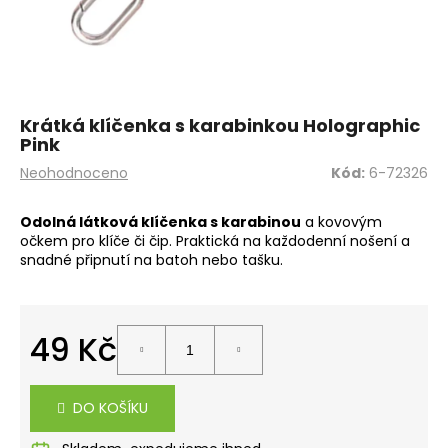
a
j
í
t
?
Krátká klíčenka s karabinkou Holographic
Pink
Průměrné
Neohodnoceno
Kód:
6-72326
hodnocení
produktu
Odolná látková klíčenka s karabinou
a kovovým
je
HLEDAT
očkem pro klíče či čip. Praktická na každodenní nošení a
0,0
snadné připnutí na batoh nebo tašku.
z
5
hvězdiček.
D
49 Kč
o
p
Měrná
o
cena:
r
DO KOŠÍKU
u