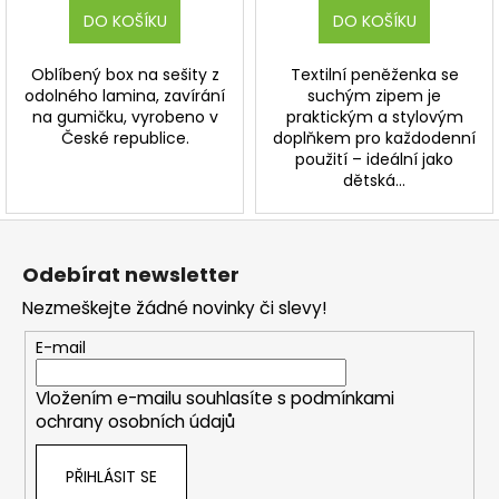
DO KOŠÍKU
DO KOŠÍKU
Oblíbený box na sešity z
Textilní peněženka se
odolného lamina, zavírání
suchým zipem je
na gumičku, vyrobeno v
praktickým a stylovým
České republice.
doplňkem pro každodenní
použití – ideální jako
dětská...
Z
á
Odebírat newsletter
p
Nezmeškejte žádné novinky či slevy!
a
t
E-mail
í
Vložením e-mailu souhlasíte s
podmínkami
ochrany osobních údajů
PŘIHLÁSIT SE