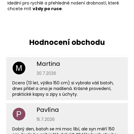
Ideální pro rychlé a přehledné nošení drobností, které
chcete mít
vždy po ruce
.
Martina
M
Hodnocení obchodu je 5 z 5 hvězdiček.
30.7.2026
Dcera (13 let, výška 150 cm) si vybrala váš batoh,
dnes přišel a ona je nadšená. Krásné provedení,
praktické kapsy a zipy s úchyty.
Pavlína
P
Hodnocení obchodu je 5 z 5 hvězdiček.
15.7.2026
Dobrý den, batoh se mi moc líbí, ale syn měří 150