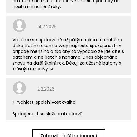
cm, bude ho mít ještě dobrý? Chtěla bych aby ho
nosil minimálně 2 roky.
Hodnocení obchodu je 5 z 5 hvězdiček.
14.7.2026
Vracíme se opakovaně už pátým rokem u druhého
dítka třetím rokem a vždy naprostá spokojenost i v
případě menšího dítka aby to vypadalo že jde dítě s
batohem a ne batoh s nohama. Dnes objednáno
znovu na další školní rok. Děkuji za úžasné batohy s
krásnými motivy ☺️
Hodnocení obchodu je 5 z 5 hvězdiček.
2.2.2026
+ rychlost, spolehlivost,kvalita
Spokojenost se službami celkově
Zobrazit další hodnocení