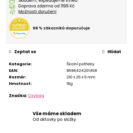
č
Skladem
Doprava zdarma od 1199 Kč
u
Možnosti doručení
j
e
m
98 % zákazníků doporučuje
e
STUDENTSKÝ
Zeptat se
Hlídat
BATOH
OXY
Kategorie
:
Školní potřeby
SCOOLER
EAN
:
8596424201458
GRAFFITI
PINK
Rozměr
:
210 x 25 x 5 mm
Hmotnost
:
18g
1
449
Kč
Značka:
Oxybag
Vše máme skladem
Od aktovky po složky