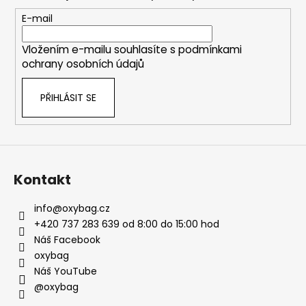
a
t
E-mail
í
Vložením e-mailu souhlasíte s
podmínkami
ochrany osobních údajů
PŘIHLÁSIT SE
Kontakt
info
@
oxybag.cz
+420 737 283 639 od 8:00 do 15:00 hod
Náš Facebook
oxybag
Náš YouTube
@oxybag