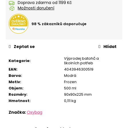
č
Doprava zdarma od 1199 Kč
u
Možnosti doručení
j
e
98 % zákazníků doporučuje
m
e
Zeptat se
Hlídat
STUDENTSKÝ
BATOH
OXY
Výprodej batohů a
Kategorie
:
školních potřeb
SCOOLER
DOTS
EAN
:
4043946300519
PINK
Barva
:
Modrá
1
Motiv
:
Frozen
449
Objem
:
500 ml
Kč
Rozměry
:
90x90x225 mm
Hmotnost
:
0,111 kg
Značka:
Oxybag