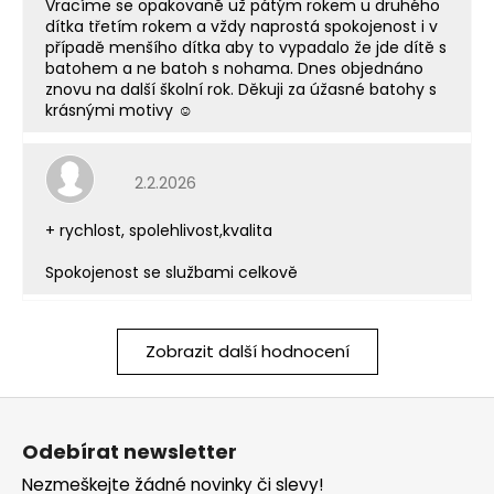
Vracíme se opakovaně už pátým rokem u druhého
dítka třetím rokem a vždy naprostá spokojenost i v
případě menšího dítka aby to vypadalo že jde dítě s
batohem a ne batoh s nohama. Dnes objednáno
znovu na další školní rok. Děkuji za úžasné batohy s
krásnými motivy ☺️
Hodnocení obchodu je 5 z 5 hvězdiček.
2.2.2026
+ rychlost, spolehlivost,kvalita
Spokojenost se službami celkově
Zobrazit další hodnocení
Z
á
Odebírat newsletter
p
Nezmeškejte žádné novinky či slevy!