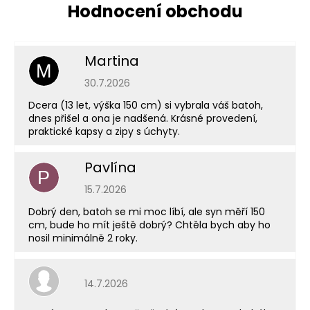
Martina
M
Hodnocení obchodu je 5 z 5 hvězdiček.
30.7.2026
Dcera (13 let, výška 150 cm) si vybrala váš batoh,
dnes přišel a ona je nadšená. Krásné provedení,
praktické kapsy a zipy s úchyty.
Pavlína
P
Hodnocení obchodu je 5 z 5 hvězdiček.
15.7.2026
Dobrý den, batoh se mi moc líbí, ale syn měří 150
cm, bude ho mít ještě dobrý? Chtěla bych aby ho
nosil minimálně 2 roky.
Hodnocení obchodu je 5 z 5 hvězdiček.
14.7.2026