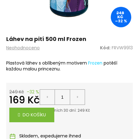
a
249
j
KČ
–32 %
í
t
?
Láhev na pití 500 ml Frozen
Průměrné
Neohodnoceno
Kód:
FRVW9913
hodnocení
produktu
Plastová láhev s oblíbeným motivem
Frozen
potěší
je
každou malou princeznu.
0,0
HLEDAT
z
5
hvězdiček.
249 Kč
–32 %
169 Kč
D
o
Měrná
Nejnižší cena za posledních 30 dní: 249 Kč
p
cena:
DO KOŠÍKU
o
r
u
Skladem