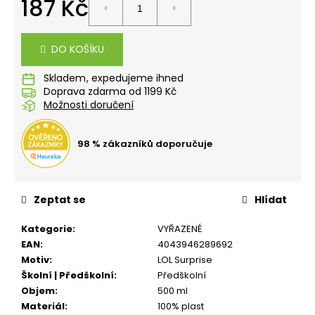
187 Kč
č
u
Měrná
j
cena:
e
DO KOŠÍKU
m
e
Skladem
Doprava zdarma od 1199 Kč
Možnosti doručení
BOX
NA
SVAČINU
98 % zákazníků doporučuje
S
PŘIHRÁDKOU
PLAYWORLD
PIXEL
Zeptat se
Hlídat
139
Kč
Kategorie
:
VYŘAZENÉ
EAN
:
4043946289692
Motiv
:
LOL Surprise
Školní | Předškolní
:
Předškolní
Objem
:
500 ml
Materiál
:
100% plast