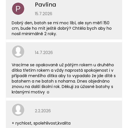
Pavlína
P
Hodnocení obchodu je 5 z 5 hvězdiček.
15.7.2026
Dobrý den, batoh se mi moc líbí, ale syn měří 150
cm, bude ho mít ještě dobrý? Chtěla bych aby ho
nosil minimálně 2 roky.
Hodnocení obchodu je 5 z 5 hvězdiček.
14.7.2026
Vracíme se opakovaně už pátým rokem u druhého
dítka třetím rokem a vždy naprostá spokojenost i v
případě menšího dítka aby to vypadalo že jde dítě s
batohem a ne batoh s nohama. Dnes objednáno
znovu na další školní rok. Děkuji za úžasné batohy s
krásnými motivy ☺️
Hodnocení obchodu je 5 z 5 hvězdiček.
2.2.2026
+ rychlost, spolehlivost,kvalita