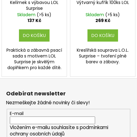
Kelímek s výbavou LOL
Výtvarný kufřík 100ks LOL
Surprise
Skladem
(>5 ks)
Skladem
(>5 ks)
137 Kč
269 Kč
DO KOŠÍKU
DO KOŠÍKU
Praktická a zábavná psací
Kreslířská souprava L.O.L.
sada s motivem LOL
Surprise – tvoření plné
Surprise je skvělým
barev a zábavy.
doplňkem pro každé dítě.
Z
á
Odebírat newsletter
p
Nezmeškejte žádné novinky či slevy!
a
t
E-mail
í
Vložením e-mailu souhlasíte s
podmínkami
ochrany osobních údajů