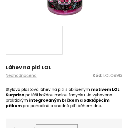
a
j
í
t
?
HLEDAT
Láhev na pití LOL
Průměrné
Neohodnoceno
Kód:
LOLO9913
hodnocení
produktu
Stylová plastová láhev na pití s oblíbeným
motivem LOL
D
je
Surprise
potěší každou malou fanynku. Je vybavena
o
0,0
praktickým
integrovaným brčkem a odklápěcím
z
p
pítkem
pro pohodlné a snadné pití během dne.
5
o
hvězdiček.
r
u