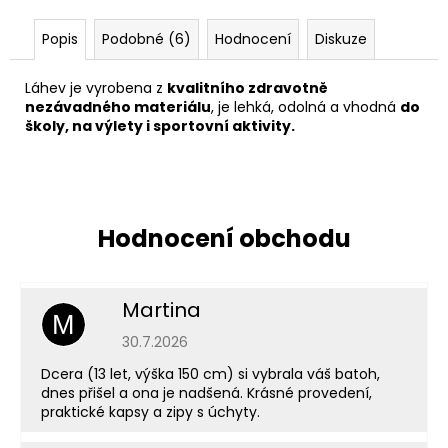
Popis
Podobné (6)
Hodnocení
Diskuze
Láhev je vyrobena z
kvalitního zdravotně
nezávadného materiálu
, je lehká, odolná a vhodná
do
školy, na výlety i sportovní aktivity.
Martina
M
Hodnocení obchodu je 5 z 5 hvězdiček.
30.7.2026
Dcera (13 let, výška 150 cm) si vybrala váš batoh,
dnes přišel a ona je nadšená. Krásné provedení,
praktické kapsy a zipy s úchyty.