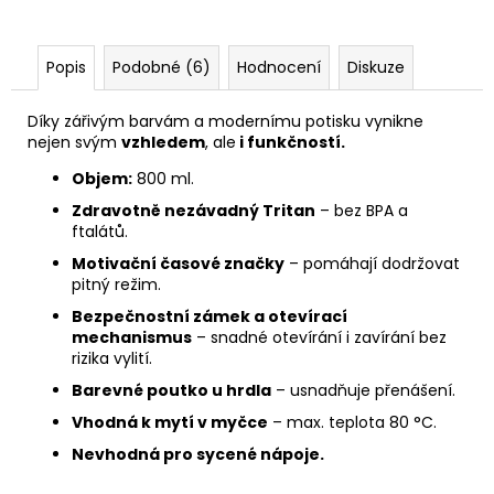
Popis
Podobné (6)
Hodnocení
Diskuze
Díky zářivým barvám a modernímu potisku vynikne
nejen svým
vzhledem
, ale
i funkčností.
Objem:
800 ml.
Zdravotně nezávadný Tritan
– bez BPA a
ftalátů.
Motivační časové značky
– pomáhají dodržovat
pitný režim.
Bezpečnostní zámek a otevírací
mechanismus
– snadné otevírání i zavírání bez
rizika vylití.
Barevné poutko u hrdla
– usnadňuje přenášení.
Vhodná k mytí v myčce
– max. teplota 80 °C.
Nevhodná pro sycené nápoje.