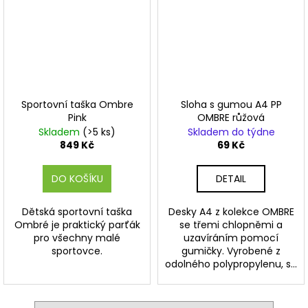
Sportovní taška Ombre
Sloha s gumou A4 PP
Pink
OMBRE růžová
Skladem
(>5 ks)
Skladem do týdne
849 Kč
69 Kč
DO KOŠÍKU
DETAIL
Dětská sportovní taška
Desky A4 z kolekce OMBRE
Ombré je praktický parťák
se třemi chlopněmi a
pro všechny malé
uzavíráním pomocí
sportovce.
gumičky. Vyrobené z
odolného polypropylenu, s...