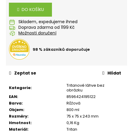
č
cena:
u
DO KOŠÍKU
j
e
Skladem
m
Doprava zdarma od 1199 Kč
e
Možnosti doručení
98 % zákazníků doporučuje
STUDENTSKÝ
BATOH
OXY
SPORT
FLOWERS
Zeptat se
Hlídat
+
ETUE
Tritanové láhve bez
ZDARMA
Kategorie
:
obrázku
1
EAN
:
8596424195122
699
Barva
:
Růžová
Kč
Objem
:
800 ml
Rozměry
:
75 x 75 x 243 mm
Hmotnost
:
0,16 Kg
Materiál
:
Tritan