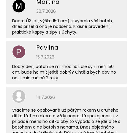
Martina
M
Hodnocení obchodu je 5 z 5 hvězdiček.
30.7.2026
Dcera (13 let, výška 150 cm) si vybrala váš batoh,
dnes přišel a ona je nadšená. Krásné provedení,
praktické kapsy a zipy s úchyty.
Pavlína
P
Hodnocení obchodu je 5 z 5 hvězdiček.
15.7.2026
Dobrý den, batoh se mi moc líbí, ale syn měří 150
cm, bude ho mít ještě dobrý? Chtěla bych aby ho
nosil minimálně 2 roky.
Hodnocení obchodu je 5 z 5 hvězdiček.
14.7.2026
Vracíme se opakovaně už pátým rokem u druhého
dítka třetím rokem a vždy naprostá spokojenost i v
případě menšího dítka aby to vypadalo že jde dítě s
batohem a ne batoh s nohama. Dnes objednáno
znovu na další školní rok. Děkuji za úžasné batohy s