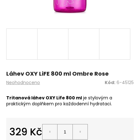
a
j
í
t
?
HLEDAT
Láhev OXY LiFE 800 ml Ombre Rose
Průměrné
Neohodnoceno
Kód:
6-45125
hodnocení
produktu
Tritanová láhev OXY Life 800 ml
je stylovým a
D
je
praktickým doplňkem pro každodenní hydrataci.
o
0,0
z
p
5
o
hvězdiček.
r
329 Kč
u
Měrná