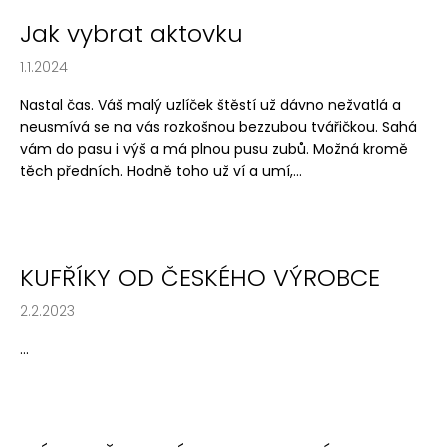
a
Jak vybrat aktovku
j
1.1.2024
í
t
Nastal čas. Váš malý uzlíček štěstí už dávno nežvatlá a
?
neusmívá se na vás rozkošnou bezzubou tvářičkou. Sahá
vám do pasu i výš a má plnou pusu zubů. Možná kromě
těch předních. Hodně toho už ví a umí,...
HLEDAT
KUFŘÍKY OD ČESKÉHO VÝROBCE
2.2.2023
D
o
...
p
o
r
u