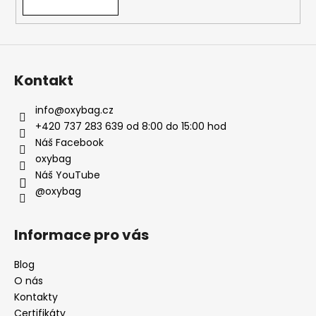
v
ý
p
i
s
Kontakt
u
info
@
oxybag.cz
+420 737 283 639 od 8:00 do 15:00 hod
Náš Facebook
oxybag
Náš YouTube
@oxybag
Informace pro vás
Blog
O nás
Kontakty
Certifikáty