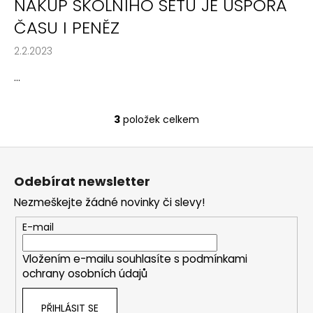
č
NÁKUP ŠKOLNÍHO SETU JE ÚSPORA
u
ČASU I PENĚZ
j
e
2.2.2023
m
e
...
KUFŘÍK
3
položek celkem
O
LAMINO
v
34
Z
CM
l
KOLIBŘÍK
á
á
FIALOVÝ
Odebírat newsletter
d
p
299
a
Nezmeškejte žádné novinky či slevy!
a
Kč
c
t
E-mail
í
í
p
Vložením e-mailu souhlasíte s
podmínkami
r
ochrany osobních údajů
v
k
PŘIHLÁSIT SE
y