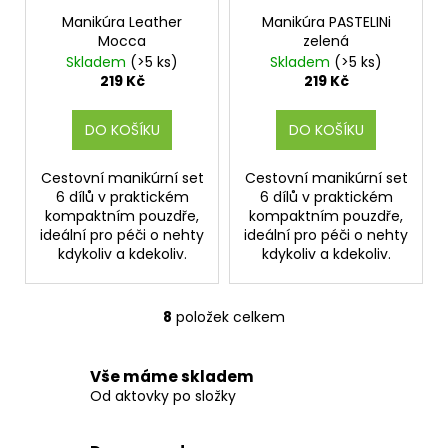
Manikúra Leather
Manikúra PASTELINi
Mocca
zelená
Skladem
(>5 ks)
Skladem
(>5 ks)
219 Kč
219 Kč
DO KOŠÍKU
DO KOŠÍKU
Cestovní manikúrní set
Cestovní manikúrní set
6 dílů v praktickém
6 dílů v praktickém
kompaktním pouzdře,
kompaktním pouzdře,
ideální pro péči o nehty
ideální pro péči o nehty
kdykoliv a kdekoliv.
kdykoliv a kdekoliv.
8
položek celkem
O
v
l
Vše máme skladem
á
Od aktovky po složky
d
a