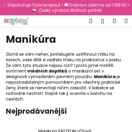
K
Přejít
✅ Doporučuje fyzioterapeut • 🚚 Doprava zdarma od 1 199 Kč •
na
o
Český výrobce školních potřeb
obsah
Zpět
Zpět
š
Hledat
Náku
M
Přihlášen
í
C
košík
k
Manikúra
o
p
o
Zlomil se vám nehet, potřebujete ustřihnout nitku na
šatech, vaše dítě si zadřelo třísku na prolézačce v parku.
t
Že vám tyto situace nejsou cizí? I proto jsme rozšířili
ř
sortiment
módních doplňků
o manikúrní set v
e
designově vymazleném pevném pouzdru.
Manikúra
je
nepostradatelným pomocníkem pro všechny praktické
b
ženy, které se nenechají ničím zaskočit. V kabelce se
u
rozhodně neztratí. Stejně tak ji oceníte v batohu na
cestách.
j
e
Nejprodávanější
t
e
n
Manikúra PASTELINi růžová