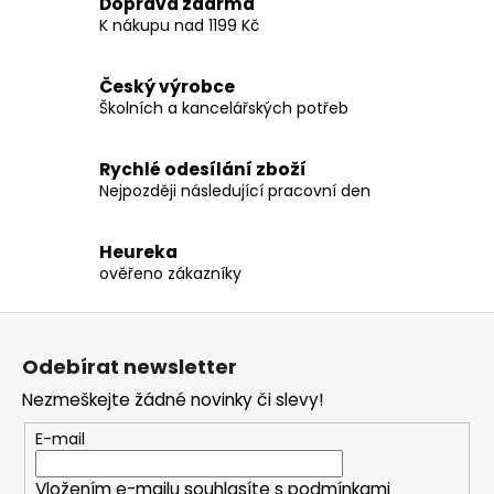
Doprava zdarma
c
K nákupu nad 1199 Kč
í
p
r
Český výrobce
v
Školních a kancelářských potřeb
k
y
Rychlé odesílání zboží
v
Nejpozději následující pracovní den
ý
p
i
Heureka
ověřeno zákazníky
s
u
Z
á
Odebírat newsletter
p
Nezmeškejte žádné novinky či slevy!
a
t
E-mail
í
Vložením e-mailu souhlasíte s
podmínkami