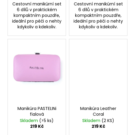
Cestovní manikúrní set
Cestovní manikúrní set
6 dílů v praktickém
6 dílů v praktickém
kompaktním pouzdře,
kompaktním pouzdře,
ideální pro péči o nehty
ideální pro péči o nehty
kdykoliv a kdekoliv.
kdykoliv a kdekoliv.
Manikúra PASTELINi
Manikúra Leather
fialová
Coral
Skladem
(>5 ks)
Skladem
(2 KS)
219 Kč
219 Kč