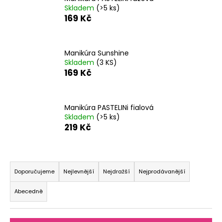
Skladem
(>5 ks)
a
169 Kč
j
í
t
Manikúra Sunshine
?
Skladem
(3 KS)
169 Kč
Manikúra PASTELINi fialová
HLEDAT
Skladem
(>5 ks)
219 Kč
D
Ř
o
a
Doporučujeme
Nejlevnější
Nejdražší
Nejprodávanější
p
z
o
Abecedně
e
r
n
u