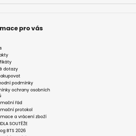
rmace pro vás
s
akty
fikáty
é dotazy
nakupovat
odní podmínky
ínky ochrany osobních
ů
amační řád
amační protokol
amace a vrácení zboží
IDLA SOUTĚŽE
log BTS 2026