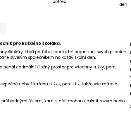
potřeb
den
ocník pro každého školáka.
hny školáky, kteří potřebují perfektní organizaci svých psacích
stane skvělým společníkem na každý školní den.
 penál optimální úložný prostor pro všechny tužky, pera,
zpečně uchytí každou tužku, pero i fix, takže vše má své
y průhlednými fóliemi, kam si děti mohou umístit rozvrh hodin