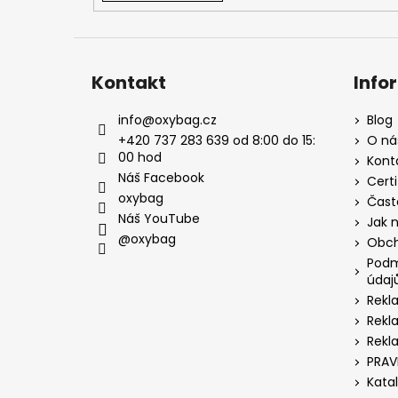
Kontakt
Info
info
@
oxybag.cz
Blog
+420 737 283 639 od 8:00 do 15:
O ná
00 hod
Kont
Náš Facebook
Certi
oxybag
Čast
Náš YouTube
Jak 
@oxybag
Obch
Podm
údaj
Rekl
Rekl
Rekl
PRAV
Kata