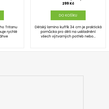
299 Kč
DO KOŠÍKU
ho Tritanu
Dětský lamino kufřík 34 cm je praktická
uje rychlé
pomůcka pro děti na uskladnění
láhve
všech výtvarných potřeb nebo...