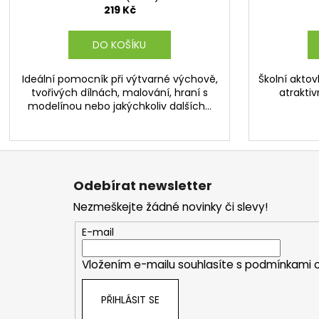
219 Kč
DO KOŠÍKU
Ideální pomocník při výtvarné výchově,
Školní aktov
tvořivých dílnách, malování, hraní s
atraktiv
modelínou nebo jakýchkoliv dalších...
Z
á
Odebírat newsletter
p
Nezmeškejte žádné novinky či slevy!
a
t
E-mail
í
Vložením e-mailu souhlasíte s
podmínkami o
PŘIHLÁSIT SE