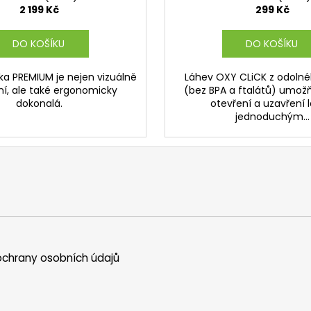
A
2 199 Kč
299 Kč
DO KOŠÍKU
DO KOŠÍKU
ka PREMIUM je nejen vizuálně
Láhev OXY CLiCK z odolné
ní, ale také ergonomicky
(bez BPA a ftalátů) umožň
dokonalá.
otevření a uzavření 
jednoduchým...
chrany osobních údajů