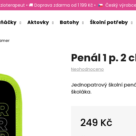
zioterapeut • 🚚 Doprava zdarma od 1 199 Kč •
Český výrobce
rvňáčky
Aktovky
Batohy
Školní potřeby
Co potřebujete najít?
Gamer
Penál 1 p. 2
HLEDAT
Průměrné
Neohodnoceno
hodnocení
produktu
Doporučujeme
Jednopatrový školní pená
je
školáka.
0,0
z
5
hvězdiček.
249 Kč
Měrná
cena: