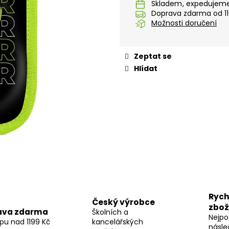
KUFŘÍK LAMINO 34 CM KOLIBŘÍK FIALOVÝ
LÁHEV OXY CLIC
Skladem
Doprava zdarma od 11
299 Kč
299 Kč
Možnosti doručení
Zeptat se
Hlídat
Rych
Český výrobce
zbož
ava zdarma
Školních a
Nejpo
pu nad 1199 Kč
kancelářských
násle