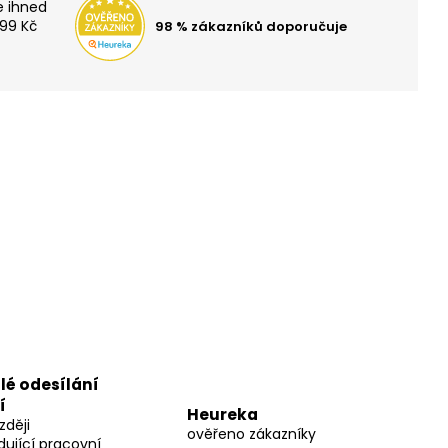
K 600 ML GALAXY
99 Kč
98 % zákazníků doporučuje
lé odesílání
í
Heureka
zději
ověřeno zákazníky
dující pracovní