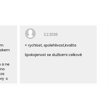
e 5 z 5 hvězdiček.
Hodnocení obchodu je 5 z 5 hvězdiček.
2.2.2026
ým
+ rychlost, spolehlivost,kvalita
 rokem
Spokojenost se službami celkově
m a ne
áno
 za
vy ☺️