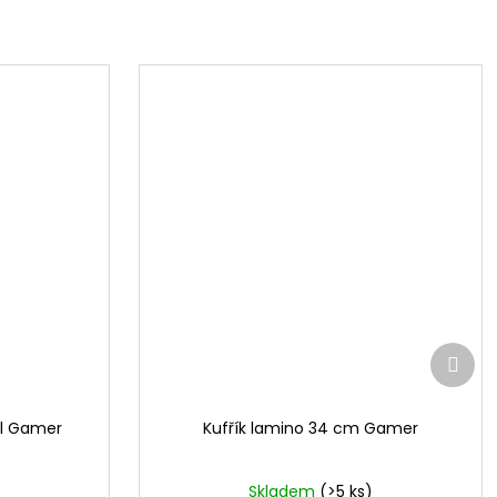
Další
prod
l Gamer
Kufřík lamino 34 cm Gamer
Skladem
(>5 ks)