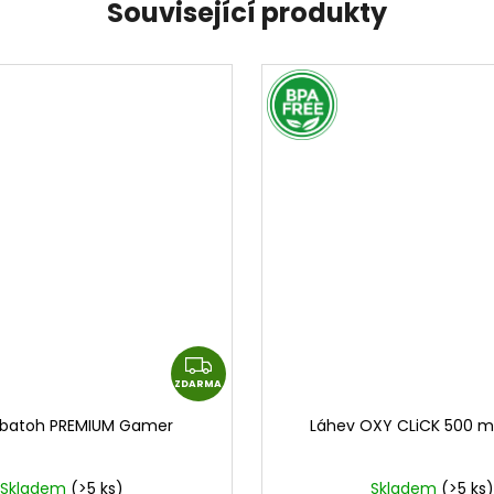
Související produkty
BPA FREE
Z
ZDARMA
D
A
í batoh PREMIUM Gamer
Láhev OXY CLiCK 500 m
R
M
Skladem
(>5 ks)
Skladem
(>5 ks)