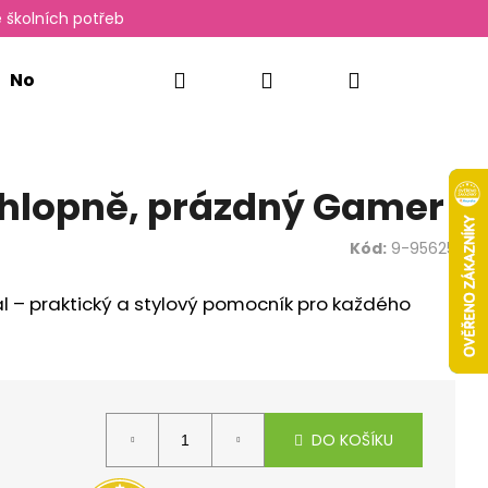
 školních potřeb
Hledat
Přihlášení
Nákupní
Novinky
Oxylady
košík
 chlopně, prázdný Gamer
Kód:
9-95625
l – praktický a stylový pomocník pro každého
Následující
DO KOŠÍKU