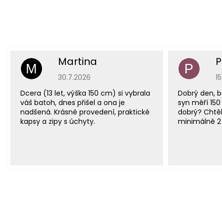
Martina
P
M
P
Hodnocení obchodu je 5 z 5 hvězdiček.
H
30.7.2026
1
Dcera (13 let, výška 150 cm) si vybrala
Dobrý den, b
váš batoh, dnes přišel a ona je
syn měří 150
nadšená. Krásné provedení, praktické
dobrý? Chtěl
kapsy a zipy s úchyty.
minimálně 2 