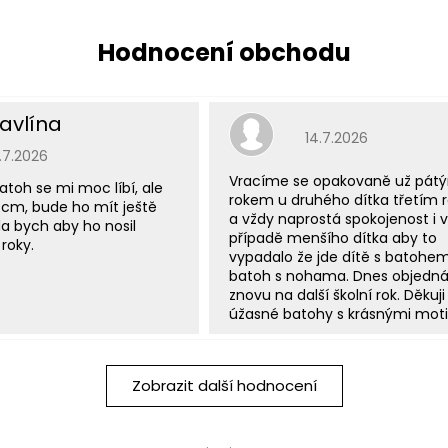
avlína
Hodnocení obchodu j
14.7.2026
odnocení obchodu je 5 z 5 hvězdiček.
5.7.2026
Vracíme se opakovaně už pát
atoh se mi moc líbí, ale
rokem u druhého dítka třetím
 cm, bude ho mít ještě
a vždy naprostá spokojenost i v
a bych aby ho nosil
případě menšího dítka aby to
roky.
vypadalo že jde dítě s batohe
batoh s nohama. Dnes objedn
znovu na další školní rok. Děkuji
úžasné batohy s krásnými moti
Zobrazit další hodnocení