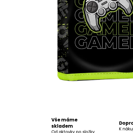
STUDENTSKÝ BATOH OXY SCOOLER
DOTS PINK
1 449 Kč
Vše máme
Dopr
skladem
K náku
Od aktovky po složky