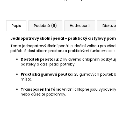
Popis
Podobné (6)
Hodnocení
Diskuze
Jednopatrový školní penál – praktický a stylový pom
Tento jednopatrový školní penál je ideální volbou pro všec
potřeb. S dostatkem prostoru a praktickými funkcemi se 
Dostatek prostoru
: Díky dvěma chlopním poskytuje
pastelky a další psací potřeby.
Praktická gumová poutka
: 25 gumových poutek be
místo.
Transparentní fólie
: Vnitřní chlopně jsou vybaven
nebo důležité poznámky.