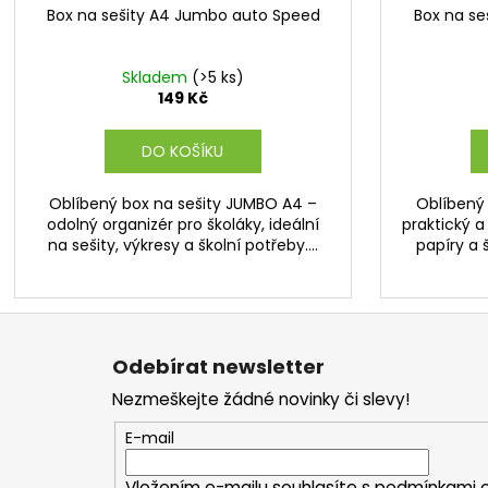
Box na sešity A4 Jumbo auto Speed
Box na se
Skladem
(>5 ks)
149 Kč
DO KOŠÍKU
Oblíbený box na sešity JUMBO A4 –
Oblíbený
odolný organizér pro školáky, ideální
praktický a
na sešity, výkresy a školní potřeby....
papíry a š
Z
á
Odebírat newsletter
p
Nezmeškejte žádné novinky či slevy!
a
t
E-mail
í
Vložením e-mailu souhlasíte s
podmínkami o