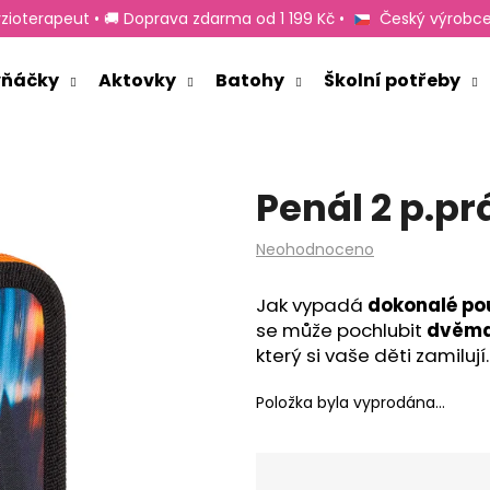
zioterapeut • 🚚 Doprava zdarma od 1 199 Kč •
Český výrobce
rvňáčky
Aktovky
Batohy
Školní potřeby
Co potřebujete najít?
Penál 2 p.p
HLEDAT
Průměrné
Neohodnoceno
hodnocení
produktu
Doporučujeme
Jak vypadá
dokonalé po
je
se může pochlubit
dvěma
0,0
z
který si vaše děti zamilují.
5
hvězdiček.
Položka byla vyprodána…