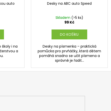
dkou auto
Desky na ABC auto Speed
Skladem
(>5 ks)
99 Kč
DO KOŠÍKU
 školy i na
Desky na písmenka – praktická
 čerstvou a
pomůcka pro prvňáčky, která dětem
u.
pomáhá snadno se učit písmena a
správně je řadit...