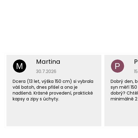
Martina
P
M
P
Hodnocení obchodu je 5 z 5 hvězdiček.
H
30.7.2026
1
Dcera (13 let, výška 150 cm) si vybrala
Dobrý den, b
váš batoh, dnes přišel a ona je
syn měří 150
nadšená. Krásné provedení, praktické
dobrý? Chtěl
kapsy a zipy s úchyty.
minimálně 2 