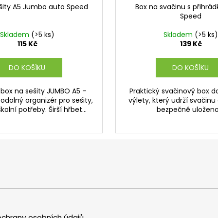
šity A5 Jumbo auto Speed
Box na svačinu s přihrá
Speed
Skladem
(>5 ks)
Skladem
(>5 ks)
115 Kč
139 Kč
DO KOŠÍKU
DO KOŠÍKU
 box na sešity JUMBO A5 –
Praktický svačinový box do
 odolný organizér pro sešity,
výlety, který udrží svačinu
kolní potřeby. Širší hřbet...
bezpečně uloženo
chrany osobních údajů