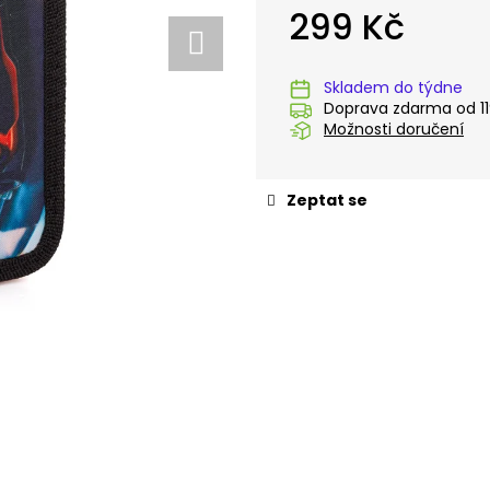
STUDENTSKÝ BATOH OXY SCOOLER
STUDENTSKÝ BA
299 Kč
DOTS PINK
GRAFFITI PINK
1 449 Kč
1 449 Kč
Měrná
cena:
Skladem do týdne
Doprava zdarma od 11
Možnosti doručení
Zeptat se