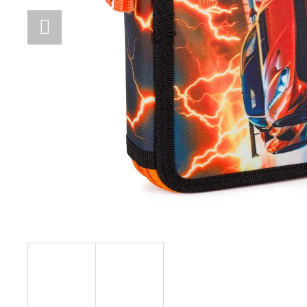
LÁHEV OXY CLICK 600 ML GALAXY
299 Kč