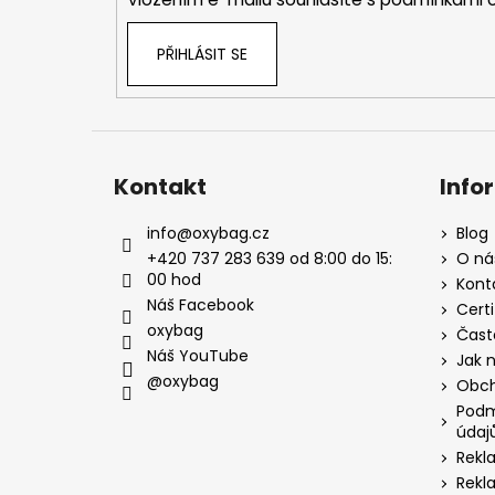
PŘIHLÁSIT SE
Kontakt
Info
info
@
oxybag.cz
Blog
+420 737 283 639 od 8:00 do 15:
O ná
00 hod
Kont
Náš Facebook
Certi
oxybag
Čast
Náš YouTube
Jak 
@oxybag
Obch
Podm
údaj
Rekl
Rekl