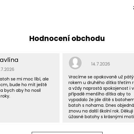
avlína
Hodnocení obchodu j
14.7.2026
odnocení obchodu je 5 z 5 hvězdiček.
5.7.2026
Vracíme se opakovaně už pát
atoh se mi moc líbí, ale
rokem u druhého dítka třetím
 cm, bude ho mít ještě
a vždy naprostá spokojenost i v
a bych aby ho nosil
případě menšího dítka aby to
roky.
vypadalo že jde dítě s batohe
batoh s nohama. Dnes objedn
znovu na další školní rok. Děkuji
úžasné batohy s krásnými moti