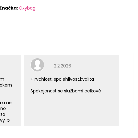
Značka:
Oxybag
e 5 z 5 hvězdiček.
Hodnocení obchodu je 5 z 5 hvězdiček.
2.2.2026
ým
+ rychlost, spolehlivost,kvalita
 rokem
Spokojenost se službami celkově
m a ne
áno
 za
vy ☺️