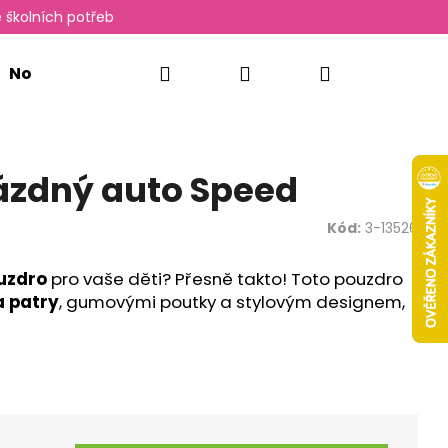
 školních potřeb
Hledat
Přihlášení
Nákupní
Novinky
Oxylady
košík
rázdný auto Speed
Kód:
3-13526
uzdro
pro vaše děti? Přesně takto! Toto pouzdro
 patry
, gumovými poutky a stylovým designem,
Následující