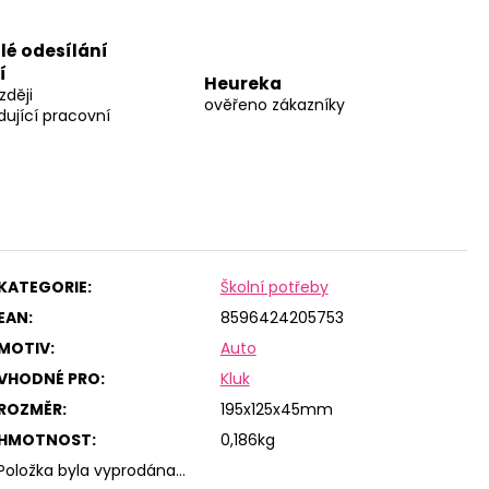
lé odesílání
í
Heureka
zději
ověřeno zákazníky
dující pracovní
KATEGORIE
:
Školní potřeby
EAN
:
8596424205753
MOTIV
:
Auto
VHODNÉ PRO
:
Kluk
ROZMĚR
:
195x125x45mm
HMOTNOST
:
0,186kg
Položka byla vyprodána…