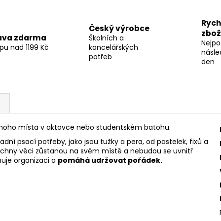
Rych
Český výrobce
zbož
ava zdarma
Školních a
Nejpo
pu nad 1199 Kč
kancelářských
násle
potřeb
den
 mnoho místa v aktovce nebo studentském batohu.
 psací potřeby, jako jsou tužky a pera, od pastelek, fixů a
všechny věci zůstanou na svém místě a nebudou se uvnitř
uje organizaci a
pomáhá udržovat pořádek.