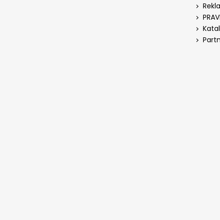
Rekl
PRAV
Kata
Part