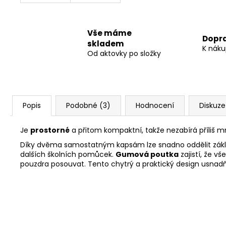
Vše máme
Dopr
skladem
K náku
Od aktovky po složky
Popis
Podobné (3)
Hodnocení
Diskuze
Je
prostorné
a přitom kompaktní, takže nezabírá příliš
Díky dvěma samostatným kapsám lze snadno oddělit základní
dalších školních pomůcek.
Gumová poutka
zajistí, že 
pouzdra posouvat. Tento chytrý a praktický design usnadň