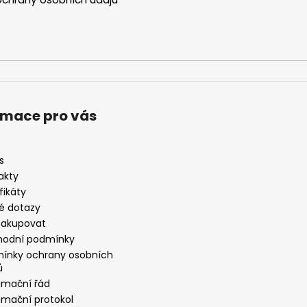
rmace pro vás
s
akty
fikáty
é dotazy
nakupovat
odní podmínky
ínky ochrany osobních
ů
amační řád
amační protokol