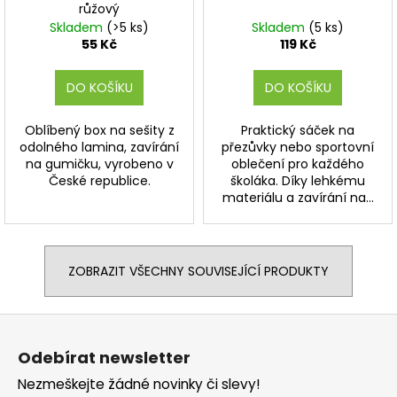
růžový
Skladem
(>5 ks)
Skladem
(5 ks)
55 Kč
119 Kč
DO KOŠÍKU
DO KOŠÍKU
Oblíbený box na sešity z
Praktický sáček na
odolného lamina, zavírání
přezůvky nebo sportovní
na gumičku, vyrobeno v
oblečení pro každého
České republice.
školáka. Díky lehkému
materiálu a zavírání na...
ZOBRAZIT VŠECHNY SOUVISEJÍCÍ PRODUKTY
Z
á
Odebírat newsletter
p
Nezmeškejte žádné novinky či slevy!
a