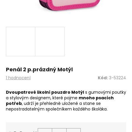
a
j
í
t
?
HLEDAT
Penál 2 p.prázdný Motýl
Průměrné
1 hodnocení
Kód:
3-53224
hodnocení
produktu
Dvoupatrové školní pouzdro Motýl
s gumovými poutky
D
je
a stylovým designem, které pojme
mnoho psacích
o
5,0
potřeb
, udrží je přehledně uložené a stane se
z
p
nepostradatelným společníkem každého školáka.
5
o
hvězdiček.
r
u