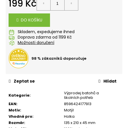
199 Kč
č
u
Měrná
j
cena:
e
DO KOŠÍKU
m
e
Skladem
Doprava zdarma od 1199 Kč
Možnosti doručení
STUDENTSKÝ
BATOH
OXY
98 % zákazníků doporučuje
SCOOLER
GRAFFITI
PINK
1
Zeptat se
Hlídat
449
Kč
Výprodej batohů a
Kategorie
:
školních potřeb
EAN
:
8596424177913
Motiv
:
Motýl
Vhodné pro
:
Holka
Rozměr
:
135 x 210 x 45 mm