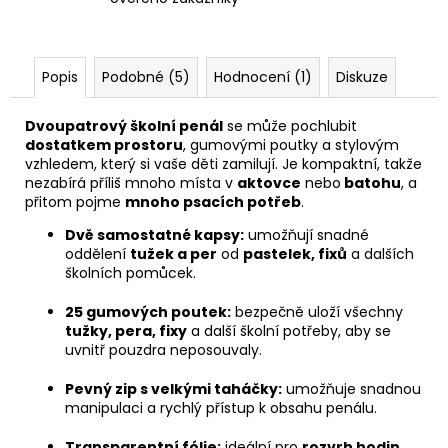
Popis
Podobné (5)
Hodnocení (1)
Diskuze
Dvoupatrový školní penál
se může pochlubit
dostatkem prostoru
, gumovými poutky a stylovým
vzhledem, který si vaše děti zamilují. Je kompaktní, takže
nezabírá příliš mnoho místa v
aktovce
nebo
batohu
, a
přitom pojme
mnoho psacích potřeb
.
Dvě samostatné kapsy:
umožňují snadné
oddělení
tužek a per
od
pastelek, fixů
a dalších
školních pomůcek.
25 gumových poutek:
bezpečně uloží všechny
tužky, pera, fixy
a další školní potřeby, aby se
uvnitř pouzdra neposouvaly.
Pevný zip s velkými taháčky:
umožňuje snadnou
manipulaci a rychlý přístup k obsahu penálu.
Transparentní fólie:
ideální pro
rozvrh hodin
,