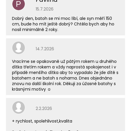
P
Hodnocení obchodu je 5 z 5 hvězdiček.
15.7.2026
Dobrý den, batoh se mi moc líbí, ale syn měří 150
cm, bude ho mít ještě dobrý? Chtěla bych aby ho
nosil minimálně 2 roky.
Hodnocení obchodu je 5 z 5 hvězdiček.
14.7.2026
Vracíme se opakovaně už pátým rokem u druhého
dítka třetím rokem a vždy naprostá spokojenost i v
případě menšího dítka aby to vypadalo že jde dítě s
batohem a ne batoh s nohama. Dnes objednáno
znovu na další školní rok. Děkuji za úžasné batohy s
krásnými motivy ☺️
Hodnocení obchodu je 5 z 5 hvězdiček.
2.2.2026
+ rychlost, spolehlivost,kvalita