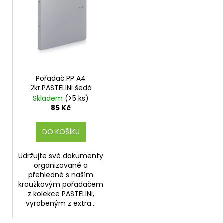
i
s
p
r
o
d
Pořadač PP A4
u
2kr.PASTELINi šedá
k
Skladem
(>5 ks)
t
85 Kč
ů
DO KOŠÍKU
Udržujte své dokumenty
organizované a
přehledné s naším
kroužkovým pořadačem
z kolekce PASTELINi,
vyrobeným z extra...