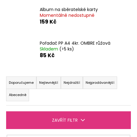
a
Album na sběratelské karty
j
Momentálně nedostupné
159 Kč
í
t
?
Pořadač PP A4 4kr. OMBRE růžová
Skladem
(>5 ks)
85 Kč
HLEDAT
Ř
a
Doporučujeme
Nejlevnější
Nejdražší
Nejprodávanější
z
Abecedně
D
e
o
n
p
í
o
ZAVŘÍT FILTR
p
r
r
u