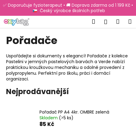
K
Přejít
✅ Doporučuje fyzioterapeut • 🚚 Doprava zdarma od 1 199 Kč •
na
o
Český výrobce školních potřeb
obsah
Zpět
Zpět
š
Hledat
Náku
M
Přihlášen
í
C
košík
k
Pořadače
o
p
o
Uspořádejte si dokumenty s elegancí! Pořadače z kolekce
Pastelini v jemných pastelových barvách a Verde nabízí
t
praktickou kroužkovou mechaniku a odolné provedení z
ř
polypropylenu. Perfektní pro školu, práci i domácí
e
organizaci.
b
Nejprodávanější
u
j
e
Pořadač PP A4 4kr. OMBRE zelená
Skladem
(>5 ks)
t
85 Kč
e
n