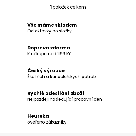
1
položek celkem
O
v
l
Vše máme skladem
á
Od aktovky po složky
d
a
Doprava zdarma
c
K nákupu nad 1199 Kč
í
p
r
Český výrobce
v
Školních a kancelářských potřeb
k
y
Rychlé odesílání zboží
v
Nejpozději následující pracovní den
ý
p
i
Heureka
ověřeno zákazníky
s
u