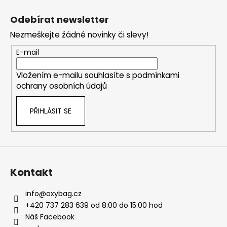
Z
á
Odebírat newsletter
p
Nezmeškejte žádné novinky či slevy!
a
t
E-mail
í
Vložením e-mailu souhlasíte s
podmínkami
ochrany osobních údajů
PŘIHLÁSIT SE
Kontakt
info
@
oxybag.cz
+420 737 283 639 od 8:00 do 15:00 hod
Náš Facebook