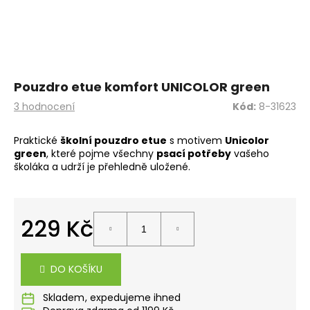
a
j
í
t
?
Pouzdro etue komfort UNICOLOR green
Průměrné
3 hodnocení
Kód:
8-31623
hodnocení
produktu
Praktické
školní pouzdro etue
s motivem
Unicolor
je
green
, které pojme všechny
psací potřeby
vašeho
5,0
HLEDAT
školáka a udrží je přehledně uložené.
z
5
hvězdiček.
D
229 Kč
o
Měrná
p
cena:
o
DO KOŠÍKU
r
u
Skladem