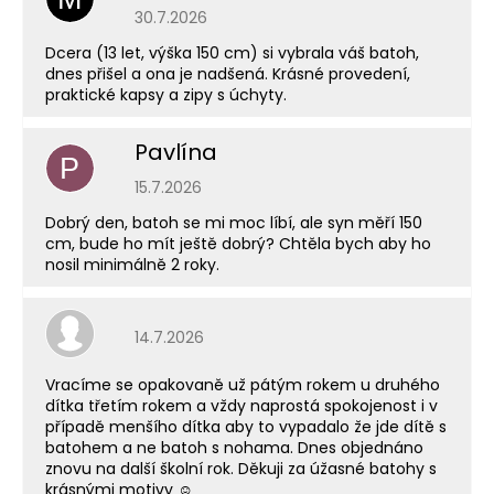
Hodnocení obchodu je 5 z 5 hvězdiček.
30.7.2026
Dcera (13 let, výška 150 cm) si vybrala váš batoh,
dnes přišel a ona je nadšená. Krásné provedení,
praktické kapsy a zipy s úchyty.
Pavlína
P
Hodnocení obchodu je 5 z 5 hvězdiček.
15.7.2026
Dobrý den, batoh se mi moc líbí, ale syn měří 150
cm, bude ho mít ještě dobrý? Chtěla bych aby ho
nosil minimálně 2 roky.
Hodnocení obchodu je 5 z 5 hvězdiček.
14.7.2026
Vracíme se opakovaně už pátým rokem u druhého
dítka třetím rokem a vždy naprostá spokojenost i v
případě menšího dítka aby to vypadalo že jde dítě s
batohem a ne batoh s nohama. Dnes objednáno
znovu na další školní rok. Děkuji za úžasné batohy s
krásnými motivy ☺️