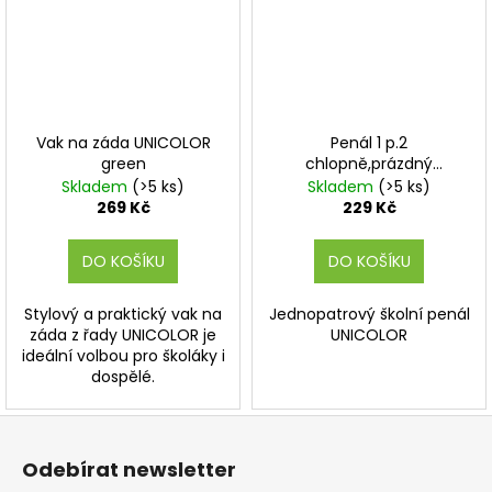
Vak na záda UNICOLOR
Penál 1 p.2
green
chlopně,prázdný
UNICOLOR green
Skladem
(>5 ks)
Skladem
(>5 ks)
269 Kč
229 Kč
DO KOŠÍKU
DO KOŠÍKU
Stylový a praktický vak na
Jednopatrový školní penál
záda z řady UNICOLOR je
UNICOLOR
ideální volbou pro školáky i
dospělé.
Z
á
Odebírat newsletter
p