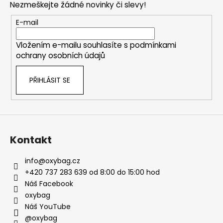
Nezmeškejte žádné novinky či slevy!
a
t
E-mail
í
Vložením e-mailu souhlasíte s
podmínkami
ochrany osobních údajů
PŘIHLÁSIT SE
Kontakt
info
@
oxybag.cz
+420 737 283 639 od 8:00 do 15:00 hod
Náš Facebook
oxybag
Náš YouTube
@oxybag