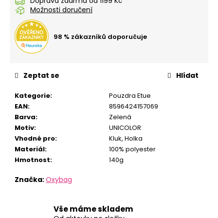
č
Doprava zdarma od 1199 Kč
Možnosti doručení
u
j
e
98 % zákazníků doporučuje
m
e
Zeptat se
Hlídat
SEŠIT
A5
Kategorie
:
Pouzdra Etue
544
EAN
:
8596424157069
KŘEČEK
Barva
:
Zelená
24
Motiv
:
UNICOLOR
Kč
Vhodné pro
:
Kluk
,
Holka
Materiál
:
100% polyester
Hmotnost
:
140g
Značka:
Oxybag
Vše máme skladem