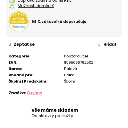
č
Doprava zdarma od 1199 Kč
Možnosti doručení
u
j
e
98 % zákazníků doporučuje
m
e
Zeptat se
Hlídat
STUDENTSKÝ
BATOH
Kategorie
:
Pouzdra Etue
OXY
EAN
:
8595096762502
SCOOLER
DOTS
Barva
:
Fialová
PINK
Vhodné pro
:
Holka
1
Školní | Předškolní
:
Školní
449
Kč
Značka:
Oxybag
Vše máme skladem
Od aktovky po složky