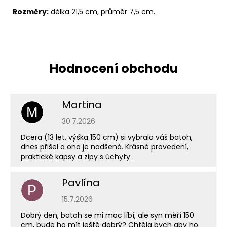
Rozměry:
délka 21,5 cm, průměr 7,5 cm.
Martina
M
Hodnocení obchodu je 5 z 5 hvězdiček.
30.7.2026
Dcera (13 let, výška 150 cm) si vybrala váš batoh,
dnes přišel a ona je nadšená. Krásné provedení,
praktické kapsy a zipy s úchyty.
Pavlína
P
Hodnocení obchodu je 5 z 5 hvězdiček.
15.7.2026
Dobrý den, batoh se mi moc líbí, ale syn měří 150
cm, bude ho mít ještě dobrý? Chtěla bych aby ho