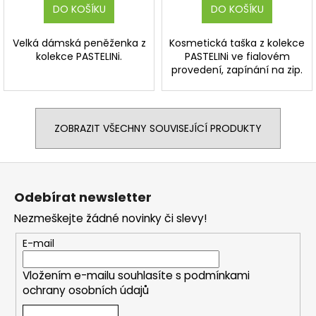
DO KOŠÍKU
DO KOŠÍKU
Velká dámská peněženka z
Kosmetická taška z kolekce
kolekce PASTELINi.
PASTELINi ve fialovém
provedení, zapínání na zip.
ZOBRAZIT VŠECHNY SOUVISEJÍCÍ PRODUKTY
Z
á
Odebírat newsletter
p
Nezmeškejte žádné novinky či slevy!
a
t
E-mail
í
Vložením e-mailu souhlasíte s
podmínkami
ochrany osobních údajů