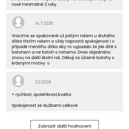
nosil minimálně 2 roky.
Hodnocení obchodu je 5 z 5 hvězdiček.
14.7.2026
Vracíme se opakovaně už pátým rokem u druhého
dítka třetím rokem a vždy naprostá spokojenost i v
případě menšího dítka aby to vypadalo že jde dítě s
batohem a ne batoh s nohama. Dnes objednáno
znovu na další školní rok. Děkuji za úžasné batohy s
krásnými motivy ☺️
Hodnocení obchodu je 5 z 5 hvězdiček.
2.2.2026
+ rychlost, spolehlivost,kvalita
Spokojenost se službami celkově
Zobrazit další hodnocení