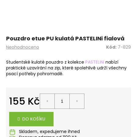
a
j
í
t
?
Pouzdro etue PU kulatá PASTELINi fialová
Průměrné
Neohodnoceno
Kód:
7-829
hodnocení
produktu
Studentské kulaté pouzdro z kolekce
PASTELINi
nabízí
je
praktické uzavírání na zip, které spolehlivě udrží všechny
0,0
HLEDAT
psací potřeby pohromadě.
z
5
hvězdiček.
D
155 Kč
o
Měrná
p
cena:
o
DO KOŠÍKU
r
u
Skladem