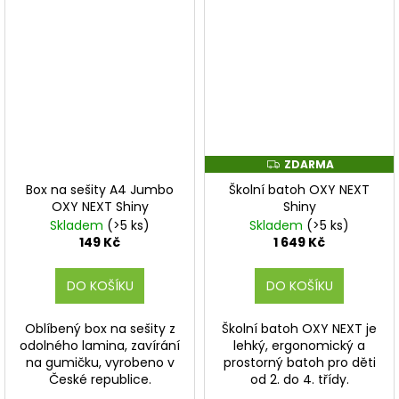
ZDARMA
Z
D
Box na sešity A4 Jumbo
Školní batoh OXY NEXT
A
R
OXY NEXT Shiny
Shiny
M
Skladem
(>5 ks)
Skladem
(>5 ks)
A
149 Kč
1 649 Kč
DO KOŠÍKU
DO KOŠÍKU
Oblíbený box na sešity z
Školní batoh OXY NEXT je
odolného lamina, zavírání
lehký, ergonomický a
na gumičku, vyrobeno v
prostorný batoh pro děti
České republice.
od 2. do 4. třídy.