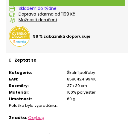
č
u
Skladem do týdne
j
Doprava zdarma od 1199 Kč
e
Možnosti doručení
m
e
98 % zákazníků doporučuje
LÁHEV
OXY
Zeptat se
CLICK
600
ML
Kategorie
:
Školní potřeby
GRAFFITI
EAN
:
8596424199410
GIRL
Rozměry
:
37 x 30 cm
299
Materiál
:
100% polyester
Kč
Hmotnost
:
60 g
Položka byla vyprodána…
Značka:
Oxybag