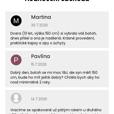
Martina
M
Hodnocení obchodu je 5 z 5 hvězdiček.
30.7.2026
Dcera (13 let, výška 150 cm) si vybrala váš batoh,
dnes přišel a ona je nadšená. Krásné provedení,
praktické kapsy a zipy s úchyty.
Pavlína
P
Hodnocení obchodu je 5 z 5 hvězdiček.
15.7.2026
Dobrý den, batoh se mi moc líbí, ale syn měří 150
cm, bude ho mít ještě dobrý? Chtěla bych aby ho
nosil minimálně 2 roky.
Hodnocení obchodu je 5 z 5 hvězdiček.
14.7.2026
Vracíme se opakovaně už pátým rokem u druhého