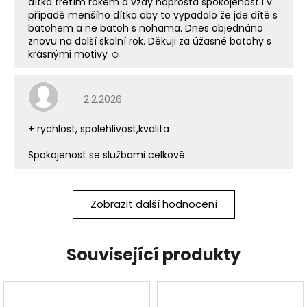
dítka třetím rokem a vždy naprostá spokojenost i v
případě menšího dítka aby to vypadalo že jde dítě s
batohem a ne batoh s nohama. Dnes objednáno
znovu na další školní rok. Děkuji za úžasné batohy s
krásnými motivy ☺️
Hodnocení obchodu je 5 z 5 hvězdiček.
2.2.2026
+ rychlost, spolehlivost,kvalita
Spokojenost se službami celkově
Zobrazit další hodnocení
Související produkty