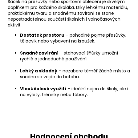
Sáček na přezůvky nebo sportovní oblečení je skvělým
doplňkem pro každého školáka. Díky lehkému materiálu,
praktickému tvaru a snadnému zavírání se stane
nepostradatelnou součástí školních i volnočasových
aktivit.
Dostatek prostoru
– pohodlně pojme přezůvky,
tělocvik nebo vybavení na kroužek.
Snadné zavírání
– stahovací šňůrky umožní
rychlé a jednoduché používání.
Lehký a skladný
– nezabere téměř žádné místo a
snadno se vejde do batohu.
Víceúčelové využití
– ideální nejen do školy, ale i
na výlety, tréninky nebo tábory.