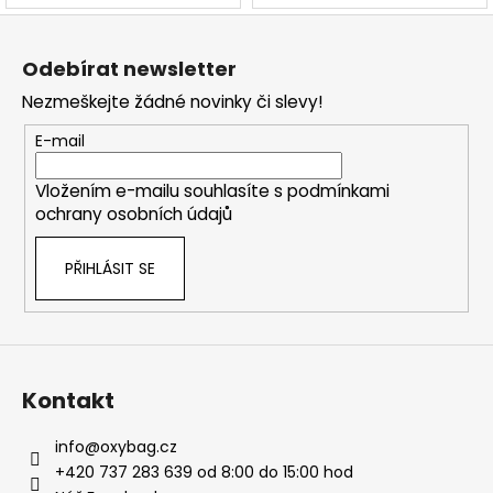
Z
á
Odebírat newsletter
p
Nezmeškejte žádné novinky či slevy!
a
t
E-mail
í
Vložením e-mailu souhlasíte s
podmínkami
ochrany osobních údajů
PŘIHLÁSIT SE
Kontakt
info
@
oxybag.cz
+420 737 283 639 od 8:00 do 15:00 hod