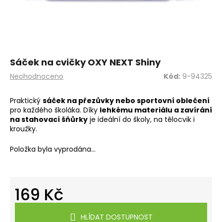
a
j
í
t
?
Sáček na cvičky OXY NEXT Shiny
Průměrné
Neohodnoceno
Kód:
9-94325
hodnocení
produktu
Praktický
sáček na přezůvky nebo sportovní oblečení
je
pro každého školáka. Díky
lehkému materiálu a zavírání
0,0
HLEDAT
na stahovací šňůrky
je ideální do školy, na tělocvik i
z
kroužky.
5
hvězdiček.
Položka byla vyprodána…
D
o
p
169 Kč
o
r
Měrná
u
cena:
HLÍDAT DOSTUPNOST