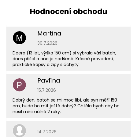
Martina
M
Hodnocení obchodu je 5 z 5 hvězdiček.
30.7.2026
Dcera (13 let, výška 150 cm) si vybrala váš batoh,
dnes přišel a ona je nadšená. Krásné provedení,
praktické kapsy a zipy s úchyty.
Pavlína
P
Hodnocení obchodu je 5 z 5 hvězdiček.
15.7.2026
Dobrý den, batoh se mi moc líbí, ale syn měří 150
cm, bude ho mít ještě dobrý? Chtěla bych aby ho
nosil minimálně 2 roky.
Hodnocení obchodu je 5 z 5 hvězdiček.
14.7.2026