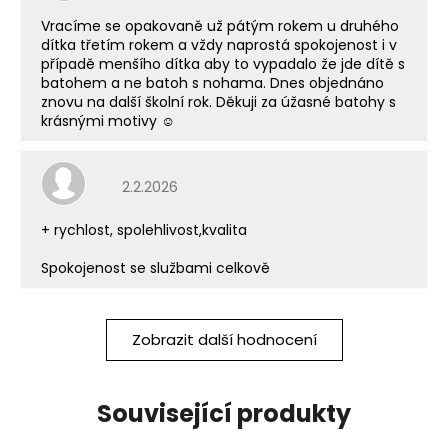
Vracíme se opakovaně už pátým rokem u druhého
dítka třetím rokem a vždy naprostá spokojenost i v
případě menšího dítka aby to vypadalo že jde dítě s
batohem a ne batoh s nohama. Dnes objednáno
znovu na další školní rok. Děkuji za úžasné batohy s
krásnými motivy ☺️
Hodnocení obchodu je 5 z 5 hvězdiček.
2.2.2026
+ rychlost, spolehlivost,kvalita
Spokojenost se službami celkově
Zobrazit další hodnocení
Související produkty