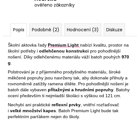
ověřeno zákazníky
Popis
Podobné (2)
Hodnocení (3)
Diskuze
Školní aktovka řady
Premium Light
nabízí kvalitu, prostor na
školní potřeby i
odlehčenou konstrukci
pro pohodlnější
nošení. Díky odlehčenému materiálu váží batoh pouhých
970
g
.
Polstrování je z příjemného prodyšného materiálu, široké
měkčené popruhy jsou navrženy tak, aby dokonale přilnuly a
rovnoměrně zatížily ramena dítěte. Pro pohodlnější nošení je
batoh dále vybaven
přítažnými a hrudními popruhy
. Batohy
ocení především ti nejmladší školáci s výškou od 121 cm.
Nechybí ani praktické
reflexní prvky
, vnitřní rozřaďovač
i
velké množství kapes
. Batoh Premium Light bude tak
perfektním parťákem nejen do školy.