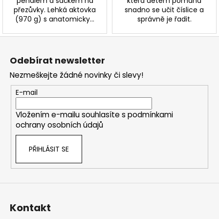
penálem a sáčkem na
která dětem pomáhá
přezůvky. Lehká aktovka
snadno se učit číslice a
(970 g) s anatomicky...
správně je řadit.
Z
á
Odebírat newsletter
p
Nezmeškejte žádné novinky či slevy!
a
t
E-mail
í
Vložením e-mailu souhlasíte s
podmínkami
ochrany osobních údajů
PŘIHLÁSIT SE
Kontakt