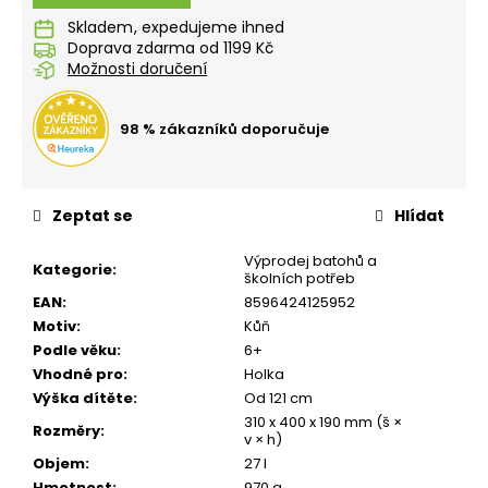
č
u
Skladem
j
Doprava zdarma od 1199 Kč
Možnosti doručení
e
m
e
98 % zákazníků doporučuje
BOX
NA
Zeptat se
Hlídat
SVAČINU
S
PŘIHRÁDKOU
Výprodej batohů a
Kategorie
:
PLAYWORLD
školních potřeb
PIXEL
EAN
:
8596424125952
139
Motiv
:
Kůň
Kč
Podle věku
:
6+
Vhodné pro
:
Holka
Výška dítěte
:
Od 121 cm
310 x 400 x 190 mm (š ×
Rozměry
:
v × h)
Objem
:
27 l
Hmotnost
:
970 g