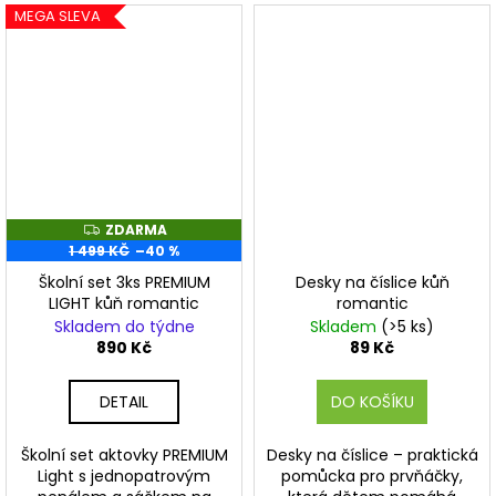
MEGA SLEVA
ZDARMA
Z
D
1 499 KČ
–40 %
A
R
Školní set 3ks PREMIUM
Desky na číslice kůň
M
LIGHT kůň romantic
romantic
A
Skladem do týdne
Skladem
(>5 ks)
890 Kč
89 Kč
DETAIL
DO KOŠÍKU
Školní set aktovky PREMIUM
Desky na číslice – praktická
Light s jednopatrovým
pomůcka pro prvňáčky,