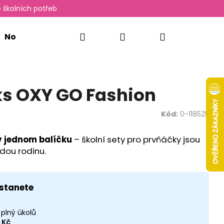
 školních potřeb
Hledat
Přihlášení
Nákupní
Novinky
Oxylady
košík
8ks OXY GO Fashion
Kód:
0-118525
 jednom balíčku
– školní sety pro prvňáčky jsou
dou rodinu.
stanete
Následující
 plný úkolů
 Kč