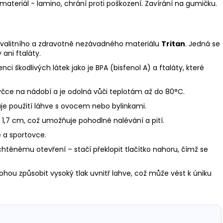
materiál - lamino, chrání proti poškození. Zavírání na gumičku.
 kvalitního a zdravotně nezávadného materiálu
Tritan
. Jedná se
 ani ftaláty.
ci škodlivých látek jako je BPA (bisfenol A) a ftaláty, které
yčce na nádobí a je odolná vůči teplotám až do 80°C.
uje použití láhve s ovocem nebo bylinkami.
r 1,7 cm, což umožňuje pohodlné nalévání a pití.
é a sportovce.
chtěnému otevření – stačí překlopit tlačítko nahoru, čímž se
hou způsobit vysoký tlak uvnitř lahve, což může vést k úniku