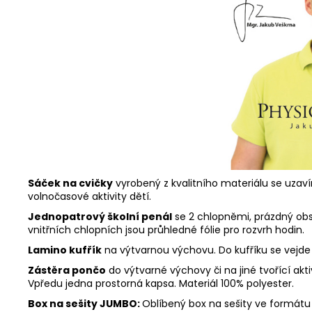
Sáček na cvičky
vyrobený z kvalitního materiálu se uzavír
volnočasové aktivity dětí.
Jednopatrový školní penál
se 2 chlopněmi, prázdný ob
vnitřních chlopních jsou průhledné fólie pro rozvrh hodin.
Lamino kufřík
na výtvarnou výchovu. Do kufříku se vejde
Zástěra pončo
do výtvarné výchovy či na jiné tvořící akt
Vpředu jedna prostorná kapsa. Materiál 100% polyester.
Box na sešity JUMBO:
Oblíbený box na sešity ve formátu