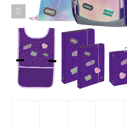
LÁHEV OXY CLICK 600 ML GALAXY
299 Kč