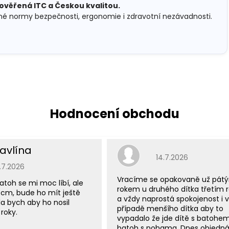
 ověřená ITC a Českou kvalitou.
sné normy bezpečnosti, ergonomie i zdravotní nezávadnosti.
avlína
Hodnocení obchodu j
14.7.2026
odnocení obchodu je 5 z 5 hvězdiček.
5.7.2026
Vracíme se opakovaně už pát
atoh se mi moc líbí, ale
rokem u druhého dítka třetím
 cm, bude ho mít ještě
a vždy naprostá spokojenost i v
a bych aby ho nosil
případě menšího dítka aby to
roky.
vypadalo že jde dítě s batohe
batoh s nohama. Dnes objedn