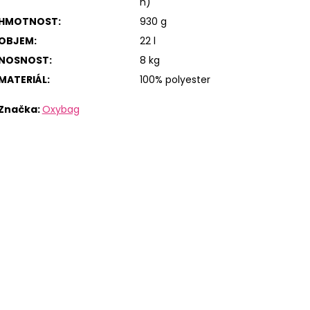
h)
HMOTNOST
:
930 g
OBJEM
:
22 l
NOSNOST
:
8 kg
MATERIÁL
:
100% polyester
Značka:
Oxybag