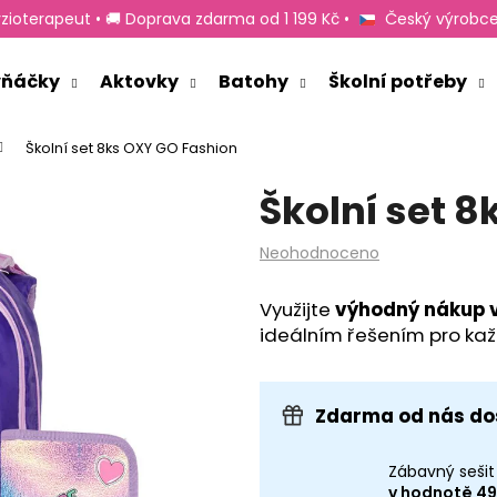
zioterapeut • 🚚 Doprava zdarma od 1 199 Kč •
Český výrobce
rvňáčky
Aktovky
Batohy
Školní potřeby
Co potřebujete najít?
Školní set 8ks OXY GO Fashion
Školní set 
HLEDAT
Průměrné
Neohodnoceno
hodnocení
produktu
Doporučujeme
Využijte
výhodný nákup v
je
ideálním řešením pro kaž
0,0
z
5
hvězdiček.
Zdarma od nás do
Zábavný sešit
v hodnotě 49