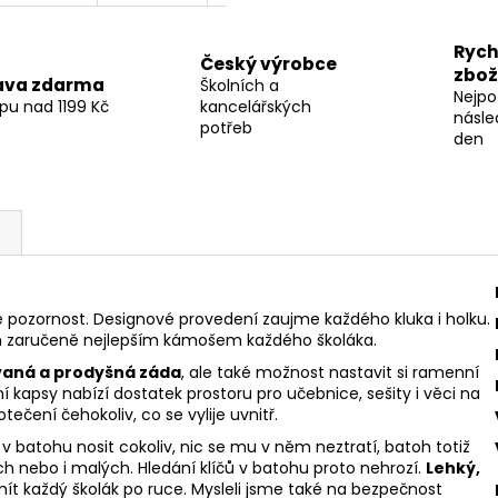
R
Rych
Český výrobce
zbož
ava zdarma
Školních a
Nejpo
pu nad 1199 Kč
kancelářských
M
násle
potřeb
den
A
 pozornost. Designové provedení zaujme každého kluka i holku.
zaručeně nejlepším kámošem každého školáka.
aná a prodyšná záda
, ale také možnost nastavit si ramenní
í kapsy nabízí dostatek prostoru pro učebnice, sešity i věci na
ečení čehokoliv, co se vylije uvnitř.
v batohu nosit cokoliv, nic se mu v něm neztratí, batoh totiž
ch nebo i malých. Hledání klíčů v batohu proto nehrozí.
Lehký,
ít každý školák po ruce. Mysleli jsme také na bezpečnost