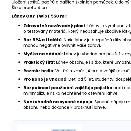
uložení sešitů, papírů a dalších školních pomůcek. Odolný 
Šířka hřbetu 4 cm.
Láhev OXY TWiST 550 ml:
Zdravotně nezávadný plast
: Láhev je vyrobena z
o testovaný materiál, který neobsahuje škodlivé látky
Bez BPA a ftalátů
: Naše láhev je bezpečná díky absen
mohou negativně ovlivnit vaše zdraví.
Myčka na nádobí:
Láhev je vhodná pro použití v m
Praktický filtr
: Láhev obsahuje i sítko, které umožň
Rozměr hrdla
: Vnitřní rozměr 1,4 cm a vnější rozmě
Pro koho je vhodná
: Děti od 5 let, studenty, dospěl
Bezpečnost používání zajišťuje pojistka
proti ne
minimalizuje riziko nechtěného otevření láhve.
Není vhodná na sycené nápoje
: Sycené nápoje mo
obsahu nebo dokonce k prasknutí lahve.