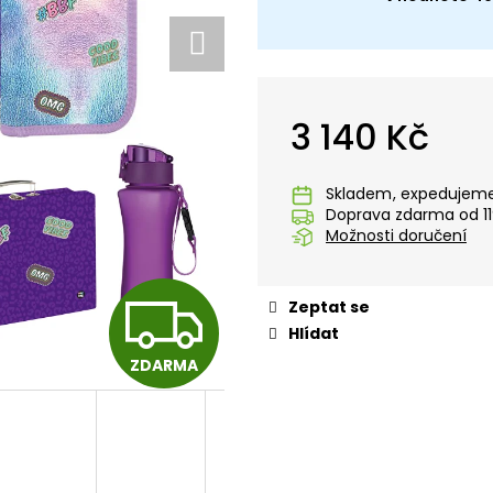
STUDENTSKÝ BATOH OXY SCOOLER
STUDENTSKÝ BA
DOTS PINK
GRAFFITI PINK
1 449 Kč
1 449 Kč
3 140 Kč
Měrná
cena:
Skladem
Doprava zdarma od 11
Možnosti doručení
Z
Zeptat se
Hlídat
ZDARMA
D
A