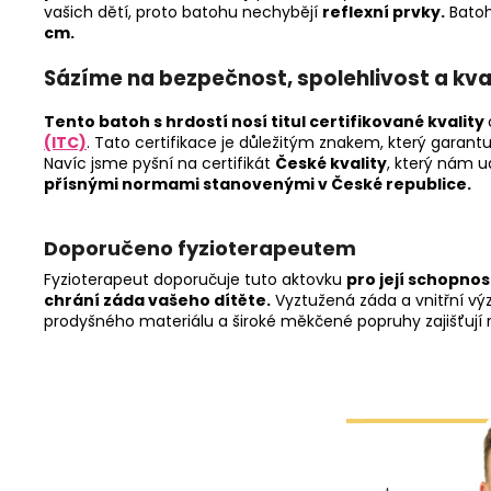
vašich dětí, proto batohu nechybějí
reflexní prvky.
Batoh
cm.
Sázíme na bezpečnost, spolehlivost a kva
Tento batoh s hrdostí nosí titul certifikované kvality
(ITC)
. Tato certifikace je důležitým znakem, který garan
Navíc jsme pyšní na certifikát
České kvality
, který nám u
přísnými normami stanovenými v České republice.
Doporučeno fyzioterapeutem
Fyzioterapeut doporučuje tuto aktovku
pro její schopnos
chrání záda vašeho dítěte.
Vyztužená záda a vnitřní výz
prodyšného materiálu a široké měkčené popruhy zajišťují