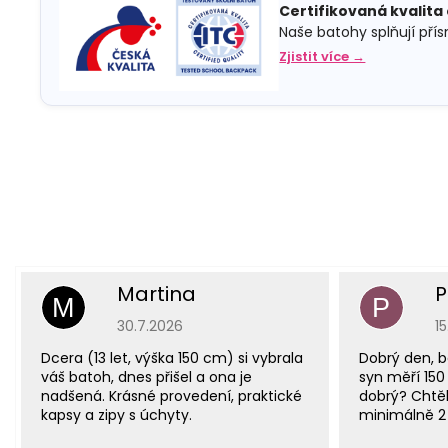
Certifikovaná kvalita
Naše batohy splňují pří
Zjistit více →
Martina
P
M
P
Hodnocení obchodu je 5 z 5 hvězdiček.
H
30.7.2026
1
Dcera (13 let, výška 150 cm) si vybrala
Dobrý den, b
váš batoh, dnes přišel a ona je
syn měří 150
nadšená. Krásné provedení, praktické
dobrý? Chtěl
kapsy a zipy s úchyty.
minimálně 2 