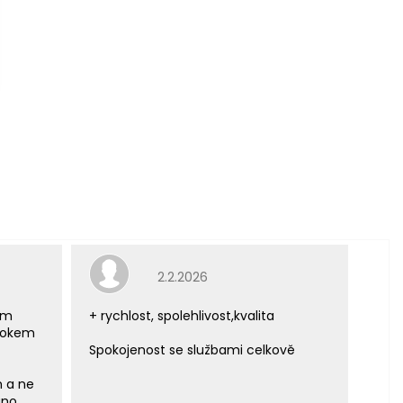
e 5 z 5 hvězdiček.
Hodnocení obchodu je 5 z 5 hvězdiček.
2.2.2026
ým
+ rychlost, spolehlivost,kvalita
 rokem
Spokojenost se službami celkově
m a ne
áno