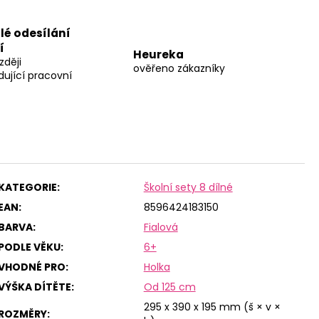
lé odesílání
í
Heureka
zději
ověřeno zákazníky
dující pracovní
KATEGORIE
:
Školní sety 8 dílné
EAN
:
8596424183150
BARVA
:
Fialová
PODLE VĚKU
:
6+
VHODNÉ PRO
:
Holka
VÝŠKA DÍTĚTE
:
Od 125 cm
295 x 390 x 195 mm (š × v ×
ROZMĚRY
: