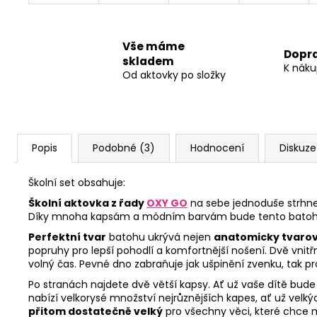
Vše máme
Dopr
skladem
K náku
Od aktovky po složky
Popis
Podobné (3)
Hodnocení
Diskuze
Školní set obsahuje:
Školní aktovka z řady
OXY GO
na sebe jednoduše strhne
Díky mnoha kapsám a módním barvám bude tento batoh 
Perfektní tvar
batohu ukrývá nejen
anatomicky tvarov
popruhy pro lepší pohodlí a komfortnější nošení. Dvě vnitřn
volný čas. Pevné dno zabraňuje jak ušpinění zvenku, tak prot
Po stranách najdete dvě větší kapsy. Ať už vaše dítě bude 
nabízí velkorysé množství nejrůznějších kapes, ať už velký
přitom dostatečně velký
pro všechny věci, které chce m