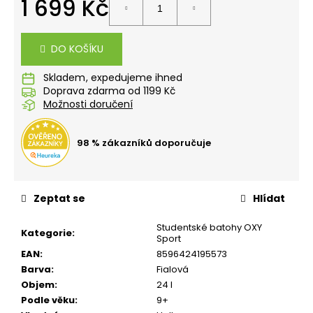
1 699 Kč
č
u
Měrná
j
cena:
e
DO KOŠÍKU
m
e
Skladem
Doprava zdarma od 1199 Kč
Možnosti doručení
STUDENTSKÝ
BATOH
OXY
98 % zákazníků doporučuje
SCOOLER
GRAFFITI
PINK
1
Zeptat se
Hlídat
449
Kč
Studentské batohy OXY
Kategorie
:
Sport
EAN
:
8596424195573
Barva
:
Fialová
Objem
:
24 l
Podle věku
:
9+