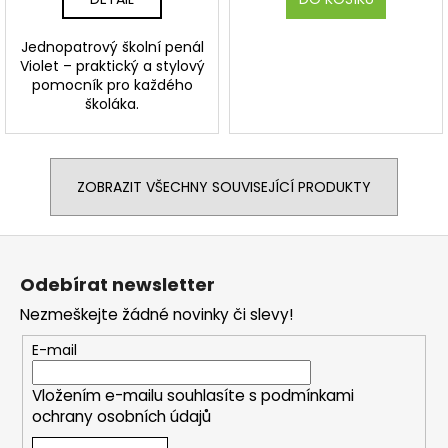
Jednopatrový školní penál
Violet – praktický a stylový
pomocník pro každého
školáka.
ZOBRAZIT VŠECHNY SOUVISEJÍCÍ PRODUKTY
Z
á
Odebírat newsletter
p
Nezmeškejte žádné novinky či slevy!
a
t
E-mail
í
Vložením e-mailu souhlasíte s
podmínkami
ochrany osobních údajů