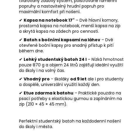
tvarovaný zádový systém, polstrované ramenní
popruhy a nastavitelný hrudní popruh pro
maximální komfort při nošení.
✔
Kapsa na notebook 17"
– Dvě hlavní komory,
prostorná kapsa na notebook, menší kapsa na zip
a skrytá kapsa na zádech pro cennosti.
✔
Batoh s bočními kapsami na láhev
– Dvě
otevřené boční kapsy pro snadný přístup k pití
během dne.
✔
Lehký studentský batoh 24 l
– Nízká hmotnost
pouze 870 g a objem 24 litrů zajišťují ideální využití
do školy i na volný čas.
✔
Vhodný pro
- školáky
od 9 let
ale i pro studenty
a dospělé, univerzální využití každý den.
✔
Etue zdarma k batohu
– Praktické pouzdro na
psací potřeby s elastickou gumou a zapínáním na
zip (210 × 45 × 45 mm).
Perfektní studentský batoh na každodenní nošení
do školy i města.