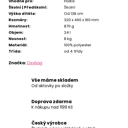
Vhodné pro
:
Holka
Školní | Předškolní
:
Školní
Výška dítěte
:
Od 138 cm
Rozměry
:
320 x 460 x 160 mm
Hmotnost
:
870 g
Objem
:
24 l
Nosnost
:
8 kg
Materiál
:
100% polyester
Třída
:
od 4. třídy
Značka:
Oxybag
Vše máme skladem
Od aktovky po složky
Doprava zdarma
K nákupu nad 1199 Kč
Český výrobce