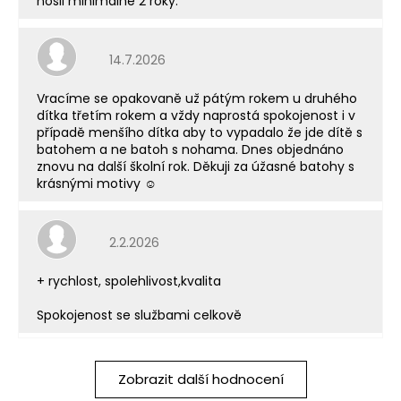
nosil minimálně 2 roky.
Hodnocení obchodu je 5 z 5 hvězdiček.
14.7.2026
Vracíme se opakovaně už pátým rokem u druhého
dítka třetím rokem a vždy naprostá spokojenost i v
případě menšího dítka aby to vypadalo že jde dítě s
batohem a ne batoh s nohama. Dnes objednáno
znovu na další školní rok. Děkuji za úžasné batohy s
krásnými motivy ☺️
Hodnocení obchodu je 5 z 5 hvězdiček.
2.2.2026
+ rychlost, spolehlivost,kvalita
Spokojenost se službami celkově
Zobrazit další hodnocení