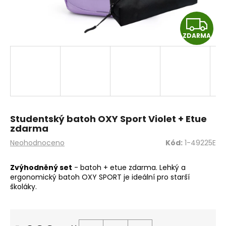
a
Z
j
í
ZDARMA
D
t
A
?
R
M
HLEDAT
Studentský batoh OXY Sport Violet + Etue
A
zdarma
Průměrné
Neohodnoceno
Kód:
1-49225E
hodnocení
D
produktu
Zvýhodněný set
- batoh + etue zdarma. Lehký a
o
je
ergonomický batoh OXY SPORT je ideální pro starší
0,0
p
školáky.
z
o
5
r
hvězdiček.
u