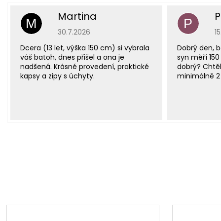
Martina
P
M
P
Hodnocení obchodu je 5 z 5 hvězdiček.
H
30.7.2026
1
Dcera (13 let, výška 150 cm) si vybrala
Dobrý den, b
váš batoh, dnes přišel a ona je
syn měří 150
nadšená. Krásné provedení, praktické
dobrý? Chtěl
kapsy a zipy s úchyty.
minimálně 2 