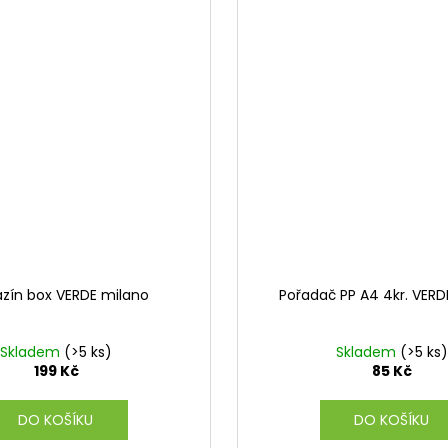
zín box VERDE milano
Pořadač PP A4 4kr. VERD
Skladem
(>5 ks)
Skladem
(>5 ks)
199 Kč
85 Kč
DO KOŠÍKU
DO KOŠÍKU