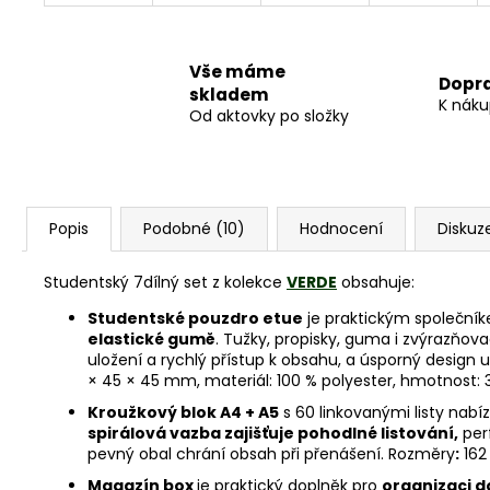
Vše máme
Dopr
skladem
K náku
Od aktovky po složky
Popis
Podobné (10)
Hodnocení
Diskuz
Studentský 7dílný set z kolekce
VERDE
obsahuje:
Studentské pouzdro etue
je praktickým společník
elastické gumě
. Tužky, propisky, guma i zvýrazňov
uložení a rychlý přístup k obsahu, a úsporný desig
× 45 × 45 mm, materiál: 100 % polyester, hmotnost: 3
Kroužkový blok A4 + A5
s 60 linkovanými listy nabí
spirálová vazba zajišťuje pohodlné listování,
perf
pevný obal chrání obsah při přenášení. Rozměry
:
162
Magazín box
je praktický doplněk pro
organizaci d