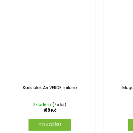
Karis blok A5 VERDE milano
Maga
Skladem
(>5 ks)
189 Kč
DO KOŠÍKU