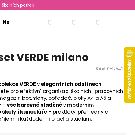
 školních potřeb
Hledat
Přihlášení
Nákupní
Novinky
Oxylady
košík
set VERDE milano
Kód:
0-125425
kolekce
VERDE
v
elegantních odstínech
ete pro efektivní organizaci školních i pracovních
magazín box, slohy, pořadač, bloky A4 a A5 a
y
–
vše barevně sladěné
v moderním
 školy i kanceláře
– praktický, přehledný a
Následující
příjemní každodenní práci a studium.