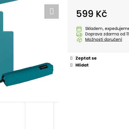
STUDENTSKÝ BATOH OXY SCOOLER
STUDENTSKÝ BA
DOTS PINK
GRAFFITI PINK
599 Kč
1 449 Kč
1 449 Kč
Měrná
cena:
Skladem
Doprava zdarma od 11
Možnosti doručení
Zeptat se
Hlídat