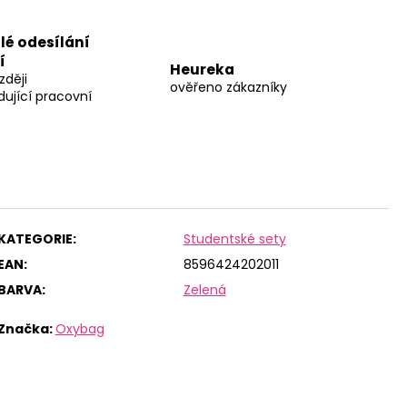
lé odesílání
í
Heureka
zději
ověřeno zákazníky
dující pracovní
KATEGORIE
:
Studentské sety
EAN
:
8596424202011
BARVA
:
Zelená
Značka:
Oxybag