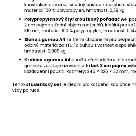
konstrukce umožňují snadný přístup k obsahu a stab
materiál: 100 % polypropylen, hmotnost: 0,39 kg.
Polypropylenový čtyřkroužkový pořadač A4
pos
2 cm pojme střední objem materiálů, ideální pro každ
311 mm, materiál: 100 % polypropylen, hmotnost: 0,14
Sloha s gumou A4
se třemi chlopněmi pro bezpečné 
odolný materiál zajišťují dlouhou životnost a spolehl
hmotnost: 0,088 kg.
Krabice s gumou A4
slouží k přehlednému a bezpe
gumička zajišťuje uzavření a
hřbet 3 cm pojme vět
každodenní použití. Rozměry: 246 × 326 × 32 mm, mate
Tento
studentský set
je ideální pro každého, kdo chce m
vždy po ruce.