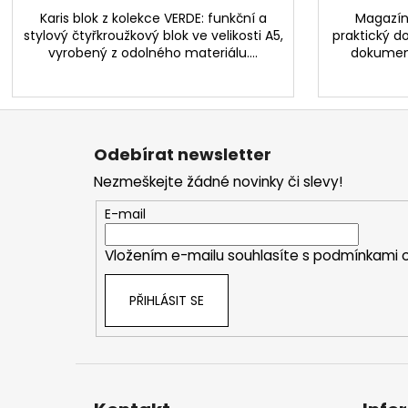
Karis blok z kolekce VERDE: funkční a
Magazín 
stylový čtyřkroužkový blok ve velikosti A5,
praktický d
vyrobený z odolného materiálu....
dokument
Z
á
Odebírat newsletter
p
Nezmeškejte žádné novinky či slevy!
a
t
E-mail
í
Vložením e-mailu souhlasíte s
podmínkami o
PŘIHLÁSIT SE