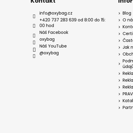
Kontakt
Info
info
@
oxybag.cz
Blog
+420 737 283 639 od 8:00 do 15:
O ná
00 hod
Kont
Náš Facebook
Certi
oxybag
Čast
Náš YouTube
Jak 
@oxybag
Obch
Podm
údaj
Rekl
Rekl
Rekl
PRAV
Kata
Part