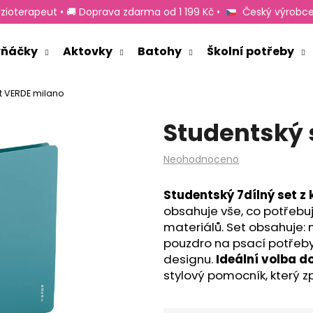
zioterapeut • 🚚 Doprava zdarma od 1 199 Kč •
Český výrobce
rvňáčky
Aktovky
Batohy
Školní potřeby
Co potřebujete najít?
t VERDE milano
Studentský 
HLEDAT
Průměrné
Neohodnoceno
hodnocení
produktu
Doporučujeme
Studentský 7dílný set z 
je
obsahuje vše, co potřebuj
0,0
z
materiálů. Set obsahuje: 
5
pouzdro na psací potřeb
hvězdiček.
designu.
Ideální volba do
stylový pomocník, který z