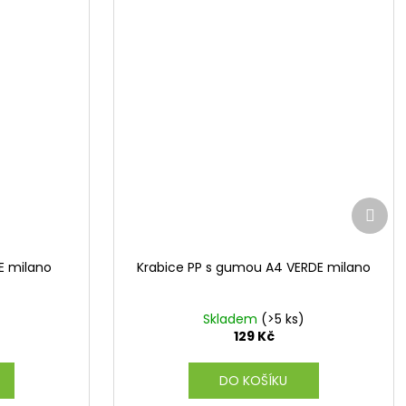
Další
prod
E milano
Krabice PP s gumou A4 VERDE milano
Skladem
(>5 ks)
129 Kč
DO KOŠÍKU