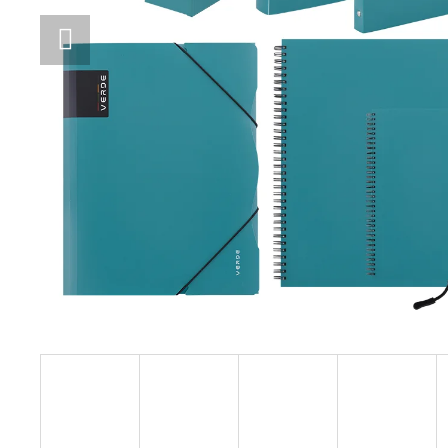
STUDENTSKÝ BATOH OXY SPORT
FLOWERS + ETUE ZDARMA
1 699 Kč