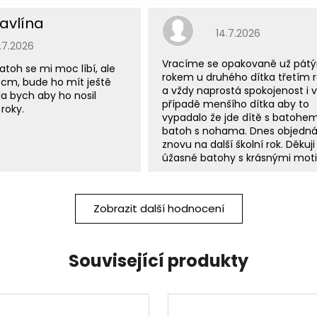
avlína
Hodnocení obchodu j
14.7.2026
odnocení obchodu je 5 z 5 hvězdiček.
5.7.2026
Vracíme se opakovaně už pát
atoh se mi moc líbí, ale
rokem u druhého dítka třetím
 cm, bude ho mít ještě
a vždy naprostá spokojenost i v
a bych aby ho nosil
případě menšího dítka aby to
roky.
vypadalo že jde dítě s batohe
batoh s nohama. Dnes objedn
znovu na další školní rok. Děkuji
úžasné batohy s krásnými moti
Zobrazit další hodnocení
Související produkty