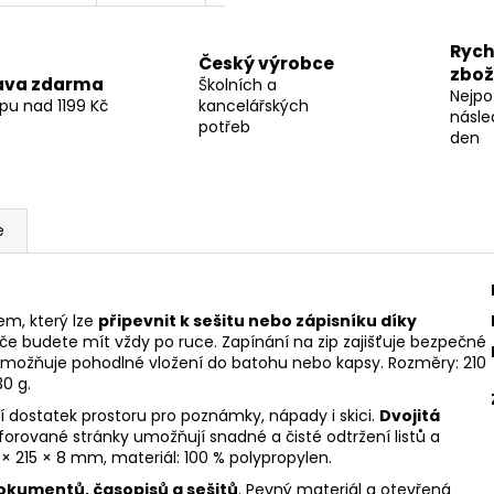
Rych
Český výrobce
zbož
ava zdarma
Školních a
Nejpo
pu nad 1199 Kč
kancelářských
násle
potřeb
den
e
em, který lze
připevnit k sešitu nebo zápisníku díky
ače budete mít vždy po ruce. Zapínání na zip zajišťuje bezpečné
n umožňuje pohodlné vložení do batohu nebo kapsy. Rozměry: 210
0 g.
zí dostatek prostoru pro poznámky, nápady i skici.
Dvojitá
orované stránky umožňují snadné a čisté odtržení listů a
 × 215 × 8 mm, materiál: 100 % polypropylen.
okumentů, časopisů a sešitů
. Pevný materiál a otevřená