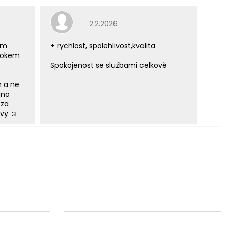
e 5 z 5 hvězdiček.
Hodnocení obchodu je 5 z 5 hvězdiček.
2.2.2026
ým
+ rychlost, spolehlivost,kvalita
 rokem
Spokojenost se službami celkově
m a ne
áno
 za
vy ☺️