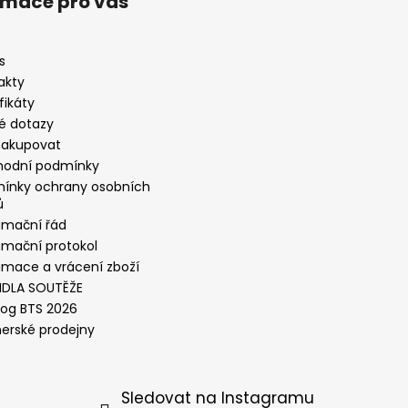
rmace pro vás
s
akty
fikáty
é dotazy
nakupovat
odní podmínky
ínky ochrany osobních
ů
amační řád
amační protokol
amace a vrácení zboží
IDLA SOUTĚŽE
log BTS 2026
nerské prodejny
Sledovat na Instagramu