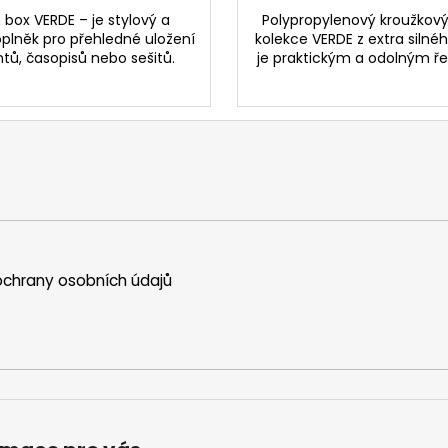
box VERDE – je stylový a
Polypropylenový kroužkový
oplněk pro přehledné uložení
kolekce VERDE z extra silné
ů, časopisů nebo sešitů.
je praktickým a odolným ře
chrany osobních údajů