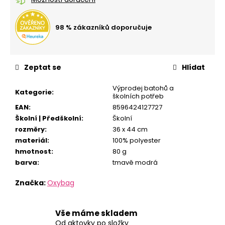
č
u
j
98 % zákazníků doporučuje
e
m
e
Zeptat se
Hlídat
SEŠIT
Výprodej batohů a
Kategorie
:
A5
školních potřeb
544
EAN
:
8596424127727
CHAMELEON
Školní | Předškolní
:
Školní
24
rozměry
:
36 x 44 cm
Kč
materiál
:
100% polyester
hmotnost
:
80 g
barva
:
tmavě modrá
Značka:
Oxybag
Vše máme skladem
Od aktovky po složky