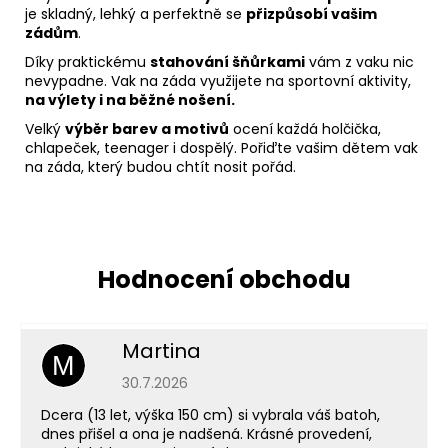
je skladný, lehký a perfektně se
přizpůsobí vašim
zádům
.
Díky praktickému
stahování šňůrkami
vám z vaku nic
nevypadne. Vak na záda využijete na sportovní aktivity,
na výlety i na běžné nošení.
Velký
výběr barev a motivů
ocení každá holčička,
chlapeček, teenager i dospělý. Pořiďte vašim dětem vak
na záda, který budou chtít nosit pořád.
Martina
M
Hodnocení obchodu je 5 z 5 hvězdiček.
30.7.2026
Dcera (13 let, výška 150 cm) si vybrala váš batoh,
dnes přišel a ona je nadšená. Krásné provedení,