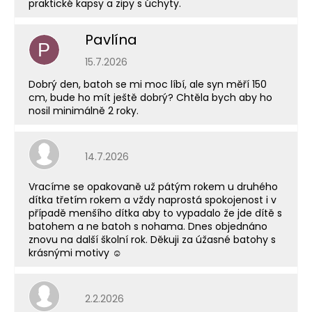
praktické kapsy a zipy s úchyty.
Pavlína
P
Hodnocení obchodu je 5 z 5 hvězdiček.
15.7.2026
Dobrý den, batoh se mi moc líbí, ale syn měří 150
cm, bude ho mít ještě dobrý? Chtěla bych aby ho
nosil minimálně 2 roky.
Hodnocení obchodu je 5 z 5 hvězdiček.
14.7.2026
Vracíme se opakovaně už pátým rokem u druhého
dítka třetím rokem a vždy naprostá spokojenost i v
případě menšího dítka aby to vypadalo že jde dítě s
batohem a ne batoh s nohama. Dnes objednáno
znovu na další školní rok. Děkuji za úžasné batohy s
krásnými motivy ☺️
Hodnocení obchodu je 5 z 5 hvězdiček.
2.2.2026