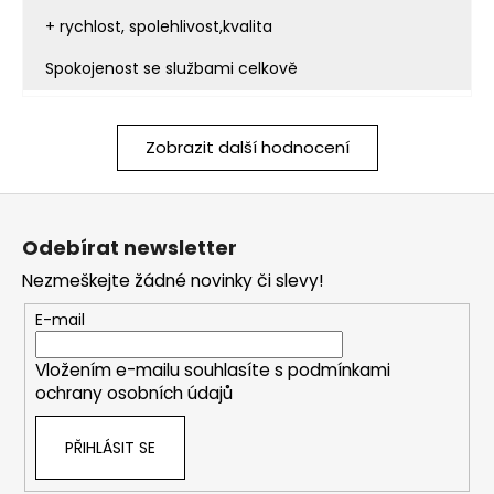
+ rychlost, spolehlivost,kvalita
Spokojenost se službami celkově
Zobrazit další hodnocení
Z
á
Odebírat newsletter
p
Nezmeškejte žádné novinky či slevy!
a
t
E-mail
í
Vložením e-mailu souhlasíte s
podmínkami
ochrany osobních údajů
PŘIHLÁSIT SE