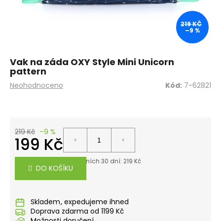
a
j
219 KČ
–9 %
í
t
?
Vak na záda OXY Style Mini Unicorn
pattern
Průměrné
Neohodnoceno
Kód:
7-62821
hodnocení
produktu
je
HLEDAT
0,0
z
219 Kč
–9 %
199 Kč
5
hvězdiček.
D
Měrná
Nejnižší cena za posledních 30 dní: 219 Kč
cena:
o
DO KOŠÍKU
p
o
r
Skladem
u
Doprava zdarma od 1199 Kč
Možnosti doručení