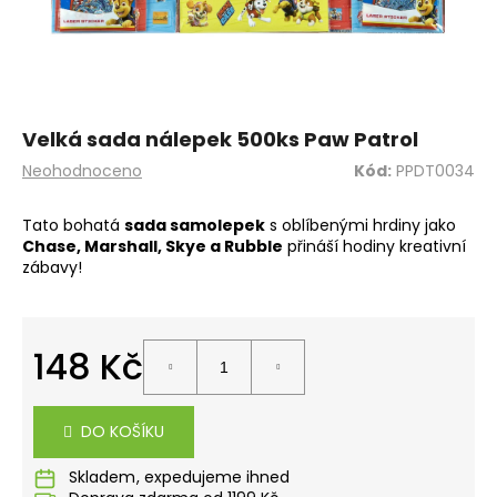
a
j
í
t
?
Velká sada nálepek 500ks Paw Patrol
Průměrné
Neohodnoceno
Kód:
PPDT0034
hodnocení
produktu
Tato bohatá
sada samolepek
s oblíbenými hrdiny jako
je
Chase, Marshall, Skye a Rubble
přináší hodiny kreativní
0,0
HLEDAT
zábavy!
z
5
hvězdiček.
D
148 Kč
o
Měrná
p
cena:
o
DO KOŠÍKU
r
u
Skladem