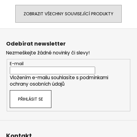
ZOBRAZIT VŠECHNY SOUVISEJÍCÍ PRODUKTY
Z
á
Odebírat newsletter
p
Nezmeškejte žádné novinky či slevy!
a
t
E-mail
í
Vložením e-mailu souhlasíte s
podmínkami
ochrany osobních údajů
PŘIHLÁSIT SE
Kontakt