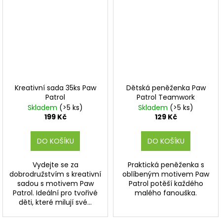
Kreativní sada 35ks Paw
Dětská peněženka Paw
Patrol
Patrol Teamwork
Skladem
(>5 ks)
Skladem
(>5 ks)
199 Kč
129 Kč
DO KOŠÍKU
DO KOŠÍKU
Vydejte se za
Praktická peněženka s
dobrodružstvím s kreativní
oblíbeným motivem Paw
sadou s motivem Paw
Patrol potěší každého
Patrol. Ideální pro tvořivé
malého fanouška.
děti, které milují své...