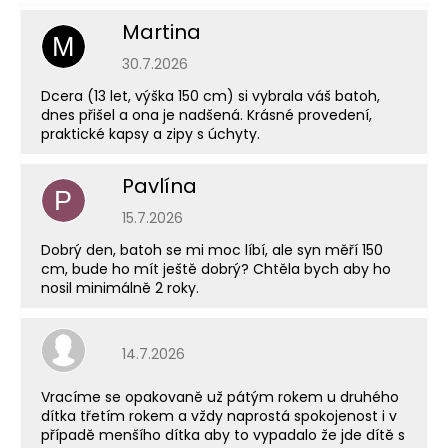
Martina
M
Hodnocení obchodu je 5 z 5 hvězdiček.
30.7.2026
Dcera (13 let, výška 150 cm) si vybrala váš batoh,
dnes přišel a ona je nadšená. Krásné provedení,
praktické kapsy a zipy s úchyty.
Pavlína
P
Hodnocení obchodu je 5 z 5 hvězdiček.
15.7.2026
Dobrý den, batoh se mi moc líbí, ale syn měří 150
cm, bude ho mít ještě dobrý? Chtěla bych aby ho
nosil minimálně 2 roky.
Hodnocení obchodu je 5 z 5 hvězdiček.
14.7.2026
Vracíme se opakovaně už pátým rokem u druhého
dítka třetím rokem a vždy naprostá spokojenost i v
případě menšího dítka aby to vypadalo že jde dítě s