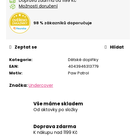
č
Doprava zdarma od 1199 Kč
Možnosti doručení
u
j
e
98 % zákazníků doporučuje
m
e
Zeptat se
Hlídat
STUDENTSKÝ
BATOH
Kategorie
:
Dětské doplňky
OXY
EAN
:
4043946313779
SCOOLER
DOTS
Motiv
:
Paw Patrol
PINK
Značka:
Undercover
1
449
Kč
Vše máme skladem
Od aktovky po složky
Doprava zdarma
K nákupu nad 1199 Kč