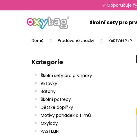
K
Přejít
✅ Doporučuje fy
na
o
obsah
Zpět
Zpět
š
Školní sety pro p
do
do
í
k
obchodu
obchodu
Domů
Prodávané značky
KARTON P+P
P
o
Kategorie
Přeskočit
s
kategorie
t
Školní sety pro prvňáčky
r
Aktovky
a
Batohy
n
Školní potřeby
n
Dětské doplňky
í
Motivy pohádek a filmů
p
Oxylady
a
PASTELINi