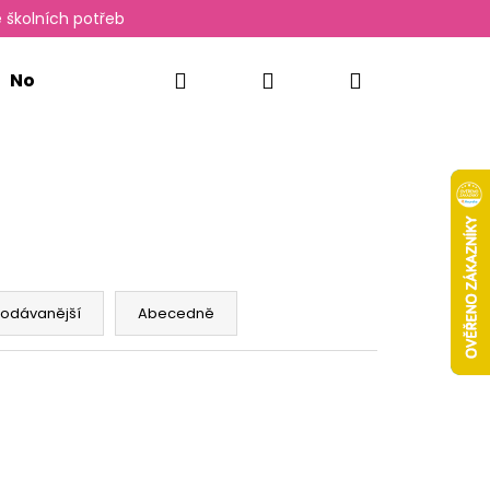
 školních potřeb
Hledat
Přihlášení
Nákupní
Novinky
Oxylady
košík
rodávanější
Abecedně
Následující