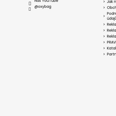
Náš YouTube
Jak 
@oxybag
Obch
Podm
údaj
Rekl
Rekl
Rekl
PRAV
Kata
Part