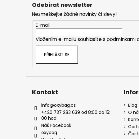
á
Odebírat newsletter
p
Nezmeškejte žádné novinky či slevy!
a
t
E-mail
í
Vložením e-mailu souhlasíte s
podmínkami o
PŘIHLÁSIT SE
Kontakt
Info
info
@
oxybag.cz
Blog
+420 737 283 639 od 8:00 do 15:
O ná
00 hod
Kont
Náš Facebook
Certi
oxybag
Čast