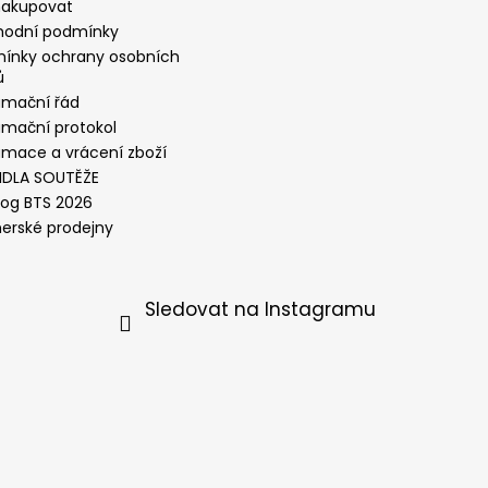
nakupovat
odní podmínky
ínky ochrany osobních
ů
amační řád
amační protokol
amace a vrácení zboží
IDLA SOUTĚŽE
log BTS 2026
nerské prodejny
Sledovat na Instagramu