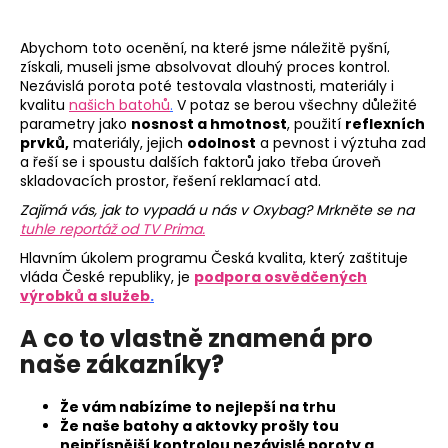
č
u
j
Abychom toto ocenění, na které jsme náležitě pyšní,
e
získali, museli jsme absolvovat dlouhý proces kontrol.
Nezávislá porota poté testovala vlastnosti, materiály i
m
kvalitu
našich batohů
.
V potaz se berou všechny důležité
e
parametry jako
nosnost a hmotnost
, použití
reflexních
prvků,
materiály, jejich
odolnost
a pevnost i výztuha zad
a řeší se i spoustu dalších faktorů jako třeba úroveň
STUDENTSKÝ
skladovacích prostor, řešení reklamací atd.
BATOH
OXY
Zajímá vás, jak to vypadá u nás v Oxybag? Mrkněte se na
SCOOLER
tuhle reportáž od TV Prima.
GRAFFITI
PINK
Hlavním úkolem programu Česká kvalita, který zaštituje
vláda České republiky, je
podpora osvědčených
1
výrobků a služeb
.
449
Kč
A co to vlastně znamená pro
naše zákazníky?
Že vám nabízíme to nejlepší na trhu
Že naše batohy a aktovky prošly tou
nejpřísnější kontrolou nezávislé poroty a