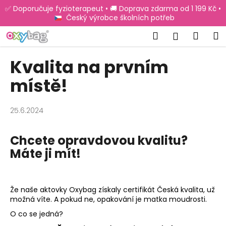
K
Přejít
✅ Doporučuje fyzioterapeut • 🚚 Doprava zdarma od 1 199 Kč •
na
o
Český výrobce školních potřeb
obsah
Zpět
Zpět
š
Hledat
Náku
M
Přihlášen
í
C
košík
k
Kvalita na prvním
o
p
místě!
o
t
25.6.2024
ř
e
Chcete opravdovou kvalitu?
b
Máte ji mít!
u
j
e
Že naše aktovky Oxybag získaly certifikát Česká kvalita, už
t
možná víte. A pokud ne, opakování je matka moudrosti.
e
O co se jedná?
n