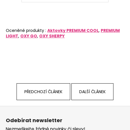
Oceněné produkty :
Aktovky PREMIUM COOL
,
PREMIUM
LIGHT
,
OXY GO
,
OXY SHERPY
PŘEDCHOZÍ ČLÁNEK
DALŠÍ ČLÁNEK
Z
á
Odebírat newsletter
p
Nezmeškejte žádné novinky či slevy!