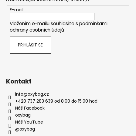
a
t
E-mail
í
Vložením e-mailu souhlasíte s
podmínkami
ochrany osobních údajů
PŘIHLÁSIT SE
Kontakt
info
@
oxybag.cz
+420 737 283 639 od 8:00 do 15:00 hod
Náš Facebook
oxybag
Náš YouTube
@oxybag