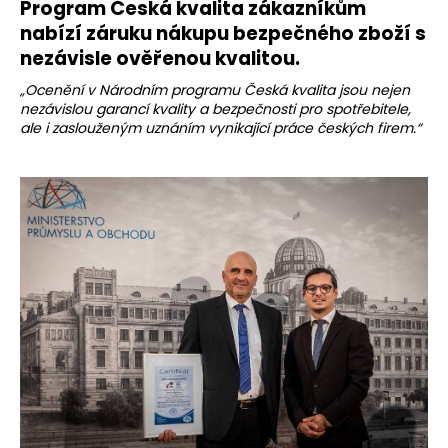
Program Česká kvalita zákazníkům
a
nabízí záruku nákupu bezpečného zboží s
j
nezávisle ověřenou kvalitou.
í
„Ocenění v Národním programu Česká kvalita jsou nejen
t
nezávislou garancí kvality a bezpečnosti pro spotřebitele,
?
ale i zaslouženým uznáním vynikající práce českých firem.“
HLEDAT
D
o
p
o
r
u