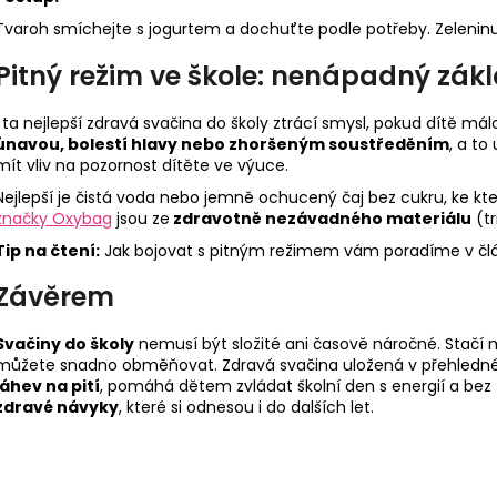
Tvaroh smíchejte s jogurtem a dochuťte podle potřeby. Zeleninu 
Pitný režim ve škole: nenápadný zá
I ta nejlepší zdravá svačina do školy ztrácí smysl, pokud dítě málo
únavou, bolestí hlavy nebo zhoršeným soustředěním
, a t
mít vliv na pozornost dítěte ve výuce.
Nejlepší je čistá voda nebo jemně ochucený čaj bez cukru, ke k
značky Oxybag
jsou ze
zdravotně nezávadného materiálu
(tr
Tip na čtení:
Jak bojovat s pitným režimem vám poradíme v č
Závěrem
Svačiny do školy
nemusí být složité ani časově náročné. Stačí 
můžete snadno obměňovat. Zdravá svačina uložená v přehled
láhev na pití
, pomáhá dětem zvládat školní den s energií a bez 
zdravé návyky
, které si odnesou i do dalších let.