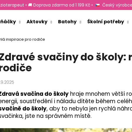
zioterapeut • 🚚 Doprava zdarma od 1 199 Kč •
Český výrobce
rvňáčky
Aktovky
Batohy
Školní potřeby
Co potřebujete najít?
hlá inspirace pro rodiče
Zdravé svačiny do školy: 
HLEDAT
rodiče
Doporučujeme
1.9.2025
Zdravá svačina do školy
hraje mnohem větší roli
energii, soustředění i náladu dítěte během celé
svačině do školy
, aby to nebyla jen rychlá náh
svačinka, jste na správném místě.