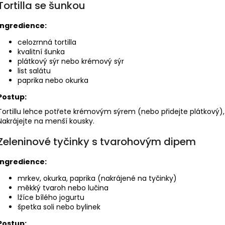
Tortilla se šunkou
Ingredience:
celozrnná tortilla
kvalitní šunka
plátkový sýr nebo krémový sýr
list salátu
paprika nebo okurka
Postup:
Tortillu lehce potřete krémovým sýrem (nebo přidejte plátkový), 
Nakrájejte na menší kousky.
Zeleninové tyčinky s tvarohovým dipem
Ingredience:
mrkev, okurka, paprika (nakrájené na tyčinky)
měkký tvaroh nebo lučina
lžíce bílého jogurtu
špetka soli nebo bylinek
Postup: