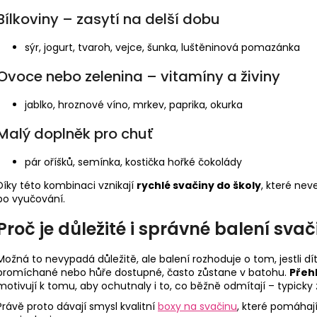
Bílkoviny – zasytí na delší dobu
sýr, jogurt, tvaroh, vejce, šunka, luštěninová pomazánka
Ovoce nebo zelenina – vitamíny a živiny
jablko, hroznové víno, mrkev, paprika, okurka
Malý doplněk pro chuť
pár oříšků, semínka, kostička hořké čokolády
Díky této kombinaci vznikají
rychlé svačiny do školy
, které nev
po vyučování.
Proč je důležité i správné balení svač
Možná to nevypadá důležitě, ale balení rozhoduje o tom, jestli dí
promíchané nebo hůře dostupné, často zůstane v batohu.
Přeh
motivují k tomu, aby ochutnaly i to, co běžně odmítají – typicky 
Právě proto dávají smysl kvalitní
boxy na svačinu
, které pomáhaj