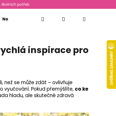
 školních potřeb
Hledat
Přihlášení
Nákupní
Novinky
Oxylady
košík
rychlá inspirace pro
, než se může zdát – ovlivňuje
ho vyučování. Pokud přemýšlíte,
co ke
rada hladu, ale skutečně zdravá
Následující