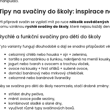
manipulaci.
Tipy na svačiny do školy
: inspirace 
Při přípravě svačin se vyplatí mít po ruce
několik osvědčených
tomu vzniknou
rychlé svačiny do školy
, které nejsou každý den
Rychlé a funkční svačiny pro děti do školy
Tyto varianty fungují dlouhodobě a dají se snadno přizpůsobit vě
celozrnný chléb nebo houska + sýr + zelenina,
tortilla s pomazánkou a šunkou, nakrájená na menší kousky
jogurt nebo tvaroh s ovocem a trochou vloček,
ovoce na kousky + hrst oříšků + sušené ovoce,
domácí banánový nebo mrkvový chlebíček.
celozrnné nebo banánové lívanečky
Aby se svačina pro děti do školy neomrzela, stačí drobné změny:
střídat druhy pečiva,
měnit ovoce podle sezóny,
kombinovat sladké a slané dny,
využívat různé typy svačinových boxů.