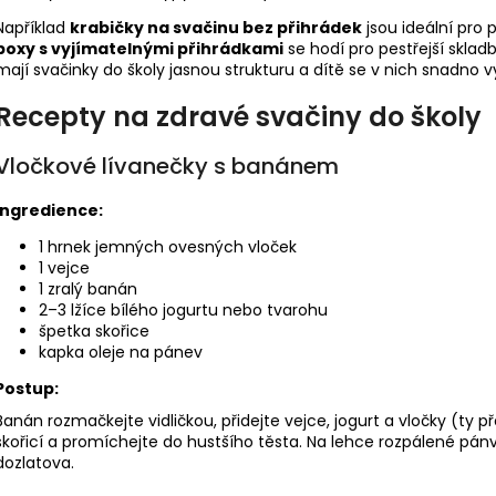
Například
krabičky na svačinu bez přihrádek
jsou ideální pro
boxy s vyjímatelnými přihrádkami
se hodí pro pestřejší sklad
mají svačinky do školy jasnou strukturu a dítě se v nich snadno v
Recepty na zdravé svačiny do školy
Vločkové lívanečky s banánem
Ingredience:
1 hrnek jemných ovesných vloček
1 vejce
1 zralý banán
2–3 lžíce bílého jogurtu nebo tvarohu
špetka skořice
kapka oleje na pánev
Postup:
Banán rozmačkejte vidličkou, přidejte vejce, jogurt a vločky (
skořicí a promíchejte do hustšího těsta. Na lehce rozpálené pánv
dozlatova.