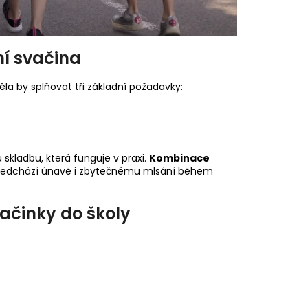
ní svačina
a by splňovat tři základní požadavky:
 skladbu, která funguje v praxi.
Kombinace
předchází únavě i zbytečnému mlsání během
ačinky do školy