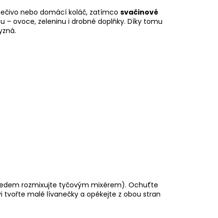
 pečivo nebo domácí koláč, zatímco
svačinové
bu – ovoce, zeleninu i drobné doplňky. Díky tomu
yzná.
ty předem rozmixujte tyčovým mixérem). Ochuťte
i tvořte malé lívanečky a opékejte z obou stran