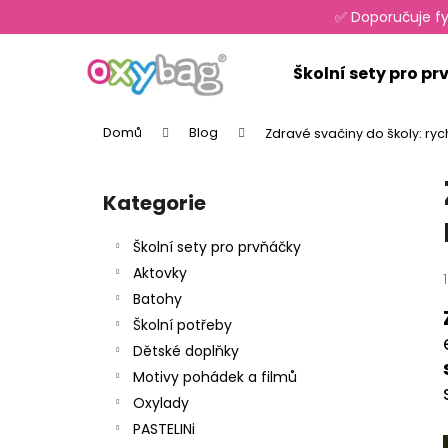
K
Přejít
✅ Doporučuje fy
na
o
obsah
Zpět
Zpět
š
Školní sety pro p
do
do
í
k
obchodu
obchodu
Domů
Blog
Zdravé svačiny do školy: ryc
P
o
Kategorie
Přeskočit
s
kategorie
t
Školní sety pro prvňáčky
r
Aktovky
a
Batohy
n
Školní potřeby
n
Dětské doplňky
í
Motivy pohádek a filmů
p
Oxylady
a
PASTELINi