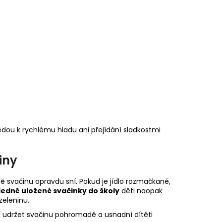
edou k rychlému hladu ani přejídání sladkostmi
iny
tě svačinu opravdu sní. Pokud je jídlo rozmačkané,
ledně uložené svačinky do školy
děti naopak
zeleninu.
í udržet svačinu pohromadě a usnadní dítěti