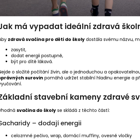
Jak má vypadat ideální
zdravá škol
Aby
zdravá svačina pro děti do školy
dostála svému názvu, měl
zasytit,
dodat energii postupně,
být pro dítě lákavá.
Nejde o složité počítání živin, ale o jednoduchou a opakovatelnou
správných surovin
pomáhá udržet stabilní hladinu energie a 
vyučování.
Základní stavební kameny
zdravé sv
Vhodná
svačina do školy
se skládá z těchto částí:
Sacharidy – dodají energii
celozrnné pečivo, wrap, domácí muffiny, ovesné vločky