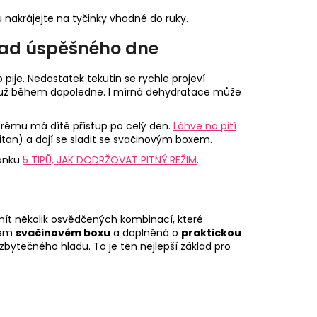
nakrájejte na tyčinky vhodné do ruky.
klad úspěšného dne
 pije. Nedostatek tekutin se rychle projeví
o už během dopoledne. I mírná dehydratace může
terému má dítě přístup po celý den.
Láhve na pití
itan) a dají se sladit se svačinovým boxem.
lánku
5 TIPŮ, JAK DODRŽOVAT PITNÝ REŽIM
.
mít několik osvědčených kombinací, které
ném
svačinovém boxu
a doplněná o
praktickou
zbytečného hladu. To je ten nejlepší základ pro