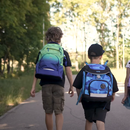
KUFŘÍK LAMINO 34 CM KOLIBŘÍK FIALOVÝ
LÁHEV OXY CLIC
299 Kč
299 Kč