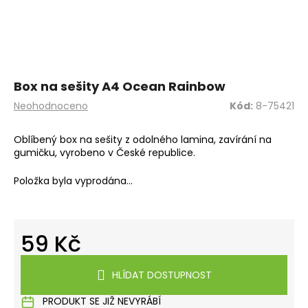
a
j
í
t
?
Box na sešity A4 Ocean Rainbow
Průměrné
Neohodnoceno
Kód:
8-75421
hodnocení
produktu
Oblíbený box na sešity z odolného lamina, zavírání na
je
gumičku, vyrobeno v České republice.
0,0
HLEDAT
z
Položka byla vyprodána…
5
hvězdiček.
D
o
59 Kč
p
Měrná
o
cena:
HLÍDAT DOSTUPNOST
r
u
PRODUKT SE JIŽ NEVYRÁBÍ