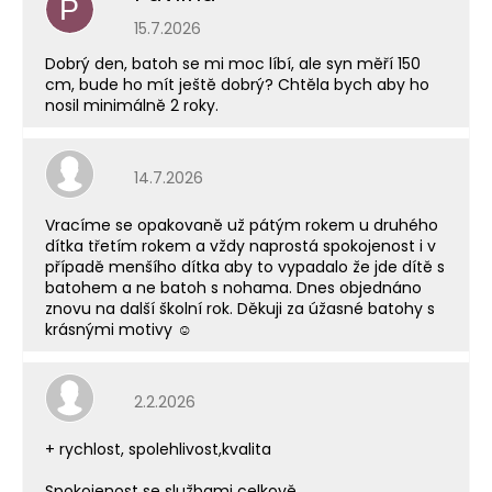
P
Hodnocení obchodu je 5 z 5 hvězdiček.
15.7.2026
Dobrý den, batoh se mi moc líbí, ale syn měří 150
cm, bude ho mít ještě dobrý? Chtěla bych aby ho
nosil minimálně 2 roky.
Hodnocení obchodu je 5 z 5 hvězdiček.
14.7.2026
Vracíme se opakovaně už pátým rokem u druhého
dítka třetím rokem a vždy naprostá spokojenost i v
případě menšího dítka aby to vypadalo že jde dítě s
batohem a ne batoh s nohama. Dnes objednáno
znovu na další školní rok. Děkuji za úžasné batohy s
krásnými motivy ☺️
Hodnocení obchodu je 5 z 5 hvězdiček.
2.2.2026
+ rychlost, spolehlivost,kvalita
Spokojenost se službami celkově