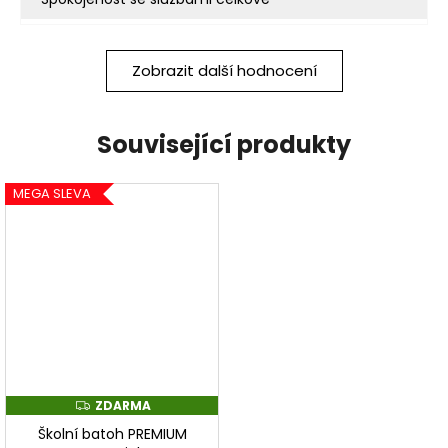
Zobrazit další hodnocení
Související produkty
MEGA SLEVA
ZDARMA
Z
D
Školní batoh PREMIUM
A
R