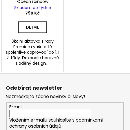
Ocean rainbow
M
Skladem do týdne
A
790 Kč
DETAIL
Školní aktovka z řady
Premium vaše dítě
spolehlivě doprovodí do 1. i
2. třídy. Dokonale barevně
sladěný design,...
Z
á
Odebírat newsletter
p
Nezmeškejte žádné novinky či slevy!
a
t
E-mail
í
Vložením e-mailu souhlasíte s
podmínkami
ochrany osobních údajů