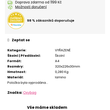
č
Doprava zdarma od 1199 Kč
u
Možnosti doručení
j
e
98 % zákazníků doporučuje
m
e
Zeptat se
SEŠIT
A5
544
Kategorie
:
VYŘAZENÉ
CHAMELEON
Školní | Předškolní
:
Školní
24
Formát
:
A4
Kč
Rozměry
:
320x226x30mm
Hmotnost
:
0,280 Kg
Materiál
:
lamino
Položka byla vyprodána…
Značka:
Oxybag
Vše máme skladem