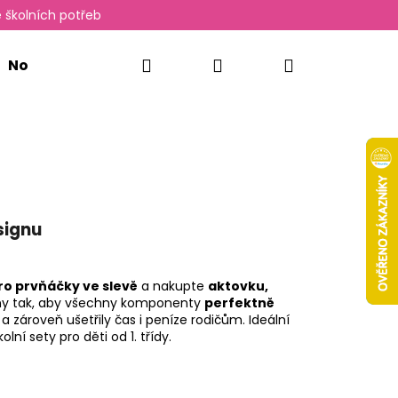
 školních potřeb
Hledat
Přihlášení
Nákupní
Novinky
Oxylady
košík
signu
ro prvňáčky ve slevě
a nakupte
aktovku,
ny tak, aby všechny komponenty
perfektně
a zároveň ušetřily čas i peníze rodičům. Ideální
ní sety pro děti od 1. třídy.
Následující