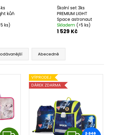
K 600 ML GALAXY
4ks
Školní set 3ks
ght kůň
PREMIUM LIGHT
Space astronaut
>5 ks)
Skladem
(>5 ks)
1 529 Kč
rodávanější
Abecedně
VÝPRODEJ
DÁREK ZDARMA
Z
2 349