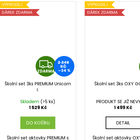
VÝPRODEJ
VÝPRODEJ
DÁREK ZDARMA
DÁREK ZDARMA
Z
2 349
KČ
–34 %
ZDARMA
D
Školní set 3ks PREMIUM Unicorn
Školní set 3ks OXY 
A
I.
R
Skladem
(>5 ks)
PRODUKT SE JIŽ NEV
1 529 Kč
1 499 Kč
M
DO KOŠÍKU
DETAIL
A
Školní set aktovky PREMIUM s
Školní set aktovky O