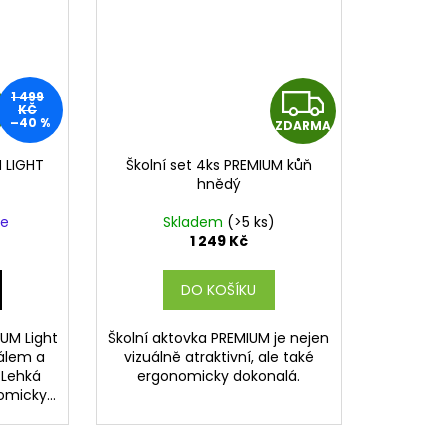
Z
Z
1 499
KČ
–40 %
ZDARMA
D
D
M LIGHT
Školní set 4ks PREMIUM kůň
A
A
hnědý
R
R
ne
Skladem
(>5 ks)
1 249 Kč
M
M
DO KOŠÍKU
A
A
IUM Light
Školní aktovka PREMIUM je nejen
álem a
vizuálně atraktivní, ale také
 Lehká
ergonomicky dokonalá.
micky...