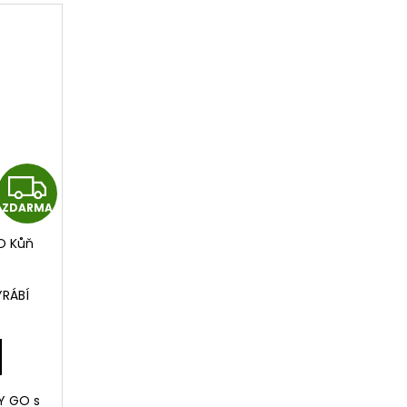
Z
ZDARMA
D
GO Kůň
A
R
YRÁBÍ
M
A
XY GO s