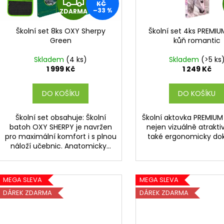
d
KČ
t
–33 %
ZDARMA
u
D
ů
k
Školní set 8ks OXY Sherpy
Školní set 4ks PREMIU
A
t
Green
kůň romantic
ů
R
Skladem
(4 ks)
Skladem
(>5 ks
1 999 Kč
1 249 Kč
M
DO KOŠÍKU
DO KOŠÍKU
A
Školní set obsahuje: Školní
Školní aktovka PREMIUM 
batoh OXY SHERPY je navržen
nejen vizuálně atraktiv
pro maximální komfort i s plnou
také ergonomicky dok
náloží učebnic. Anatomicky...
MEGA SLEVA
MEGA SLEVA
DÁREK ZDARMA
DÁREK ZDARMA