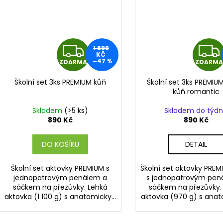
Z
1 699
KČ
–47 %
ZDARMA
ZDARMA
D
Školní set 3ks PREMIUM kůň
Školní set 3ks PREMIU
A
kůň romantic
R
Skladem
(>5 ks)
Skladem do týd
890 Kč
890 Kč
M
DO KOŠÍKU
DETAIL
A
Školní set aktovky PREMIUM s
Školní set aktovky PREM
jednopatrovým penálem a
s jednopatrovým pen
sáčkem na přezůvky. Lehká
sáčkem na přezůvky.
aktovka (1 100 g) s anatomicky...
aktovka (970 g) s anato