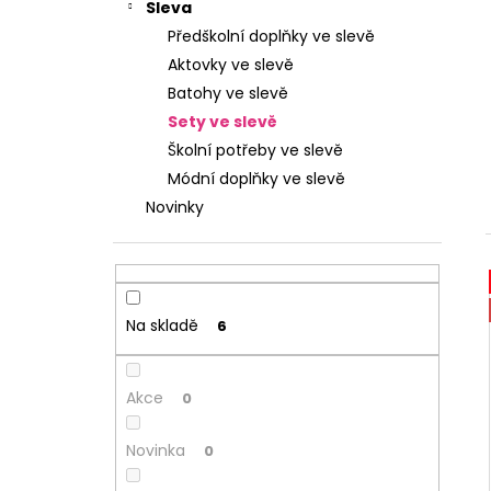
n
STUDENTSKÝ BATOH OXY SCOOLER
Sleva
DOTS PINK
e
Předškolní doplňky ve slevě
l
1 449 Kč
Aktovky ve slevě
Batohy ve slevě
Sety ve slevě
Školní potřeby ve slevě
Módní doplňky ve slevě
Novinky
Na skladě
6
Akce
0
Novinka
0