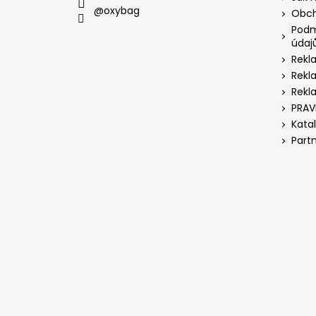
@oxybag
Obch
Podm
údaj
Rekl
Rekl
Rekl
PRAV
Kata
Part