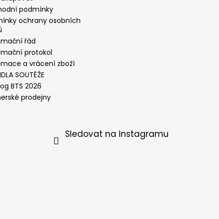
odní podmínky
ínky ochrany osobních
ů
amační řád
amační protokol
amace a vrácení zboží
IDLA SOUTĚŽE
log BTS 2026
nerské prodejny
Sledovat na Instagramu