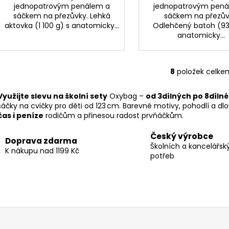
jednopatrovým penálem a
jednopatrovým pená
sáčkem na přezůvky. Lehká
sáčkem na přezův
aktovka (1 100 g) s anatomicky...
Odlehčený batoh (93
anatomicky...
8
položek celke
O
v
Využijte slevu na školní sety
Oxybag –
od 3dílných po 8dílné
l
sáčky na cvičky pro děti od 123 cm. Barevné motivy, pohodlí a dl
á
čas i peníze
rodičům a přinesou radost prvňáčkům.
d
a
Český výrobce
Doprava zdarma
c
Školních a kancelářsk
K nákupu nad 1199 Kč
í
potřeb
p
r
v
k
y
v