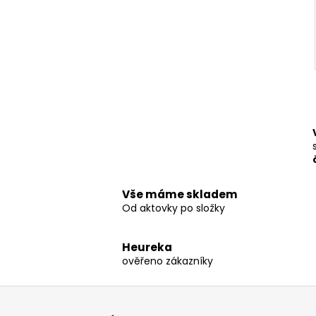
Vše máme skladem
Od aktovky po složky
Heureka
ověřeno zákazníky
Z
á