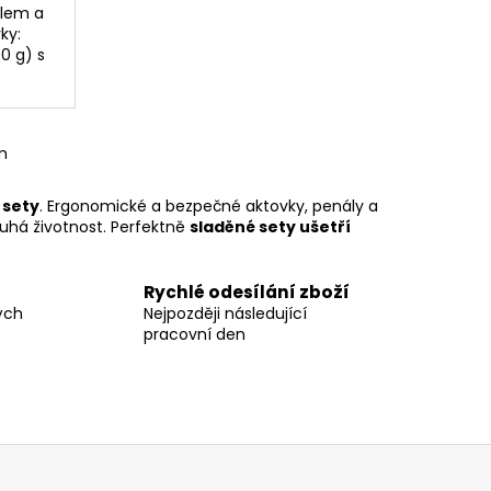
lem a
ky:
0 g) s
m
 sety
. Ergonomické a bezpečné aktovky, penály a
ouhá životnost. Perfektně
sladěné sety ušetří
Rychlé odesílání zboží
ých
Nejpozději následující
pracovní den