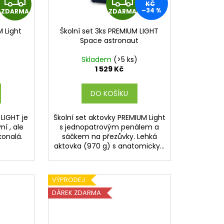
Z
KČ
–34 %
ZDARMA
ZDARMA
D
D
M Light
Školní set 3ks PREMIUM LIGHT
A
A
Space astronaut
R
R
)
Skladem
(>5 ks)
1 529 Kč
M
M
DO KOŠÍKU
A
A
LIGHT je
Školní set aktovky PREMIUM Light
ní , ale
s jednopatrovým penálem a
onalá.
sáčkem na přezůvky. Lehká
aktovka (970 g) s anatomicky...
VÝPRODEJ
DÁREK ZDARMA