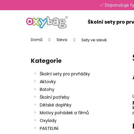
K
Přejít
✅ Doporučuje fy
na
o
obsah
Zpět
Zpět
š
Školní sety pro p
do
do
í
k
obchodu
obchodu
Domů
Sleva
Sety ve slevě
P
o
Kategorie
Přeskočit
s
kategorie
t
Školní sety pro prvňáčky
r
Aktovky
a
Batohy
n
Školní potřeby
n
Dětské doplňky
í
Motivy pohádek a filmů
p
Oxylady
a
PASTELINi