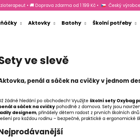
zioterapeut • 🚚 Doprava zdarma od 1 199 Kč •
Český výrobce
rvňáčky
Aktovky
Batohy
Školní potřeby
Co potřebujete najít?
Sety ve slevě
HLEDAT
Aktovka, penál a sáček na cvičky v jednom de
Doporučujeme
Už žádné hledání po obchodech! Využijte
školní sety Oxybag p
penál a sáček na cvičky
pohodlně z domova. Sety jsou navrže
ladily designem
, přinášely dětem radost z prvních školních dnů 
řešení pro každou rodinu – bezpečné, praktické a ergonomické škol
Nejprodávanější