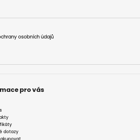
ý
p
i
s
u
chrany osobních údajů
rmace pro vás
s
akty
fikáty
é dotazy
nakupovat