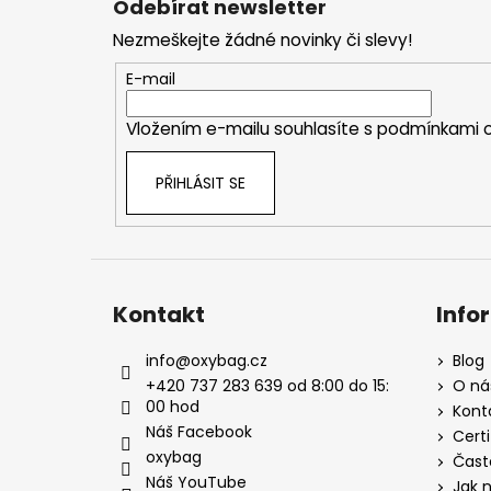
Odebírat newsletter
p
Nezmeškejte žádné novinky či slevy!
a
t
E-mail
í
Vložením e-mailu souhlasíte s
podmínkami o
PŘIHLÁSIT SE
Kontakt
Info
info
@
oxybag.cz
Blog
+420 737 283 639 od 8:00 do 15:
O ná
00 hod
Kont
Náš Facebook
Certi
oxybag
Čast
Náš YouTube
Jak 