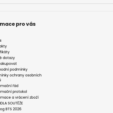
rmace pro vás
s
akty
fikáty
é dotazy
nakupovat
odní podmínky
ínky ochrany osobních
ů
amační řád
amační protokol
amace a vrácení zboží
IDLA SOUTĚŽE
log BTS 2026