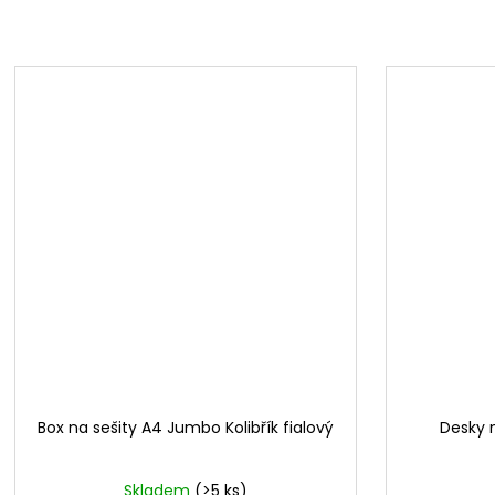
Box na sešity A4 Jumbo Kolibřík fialový
Desky n
Skladem
(>5 ks)