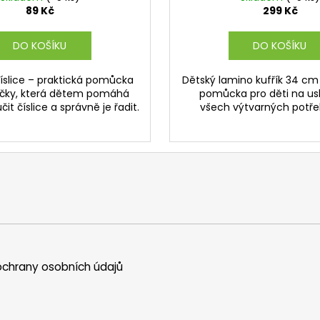
89 Kč
299 Kč
DO KOŠÍKU
DO KOŠÍKU
íslice – praktická pomůcka
Dětský lamino kufřík 34 cm 
áčky, která dětem pomáhá
pomůcka pro děti na us
it číslice a správně je řadit.
všech výtvarných potřeb
chrany osobních údajů