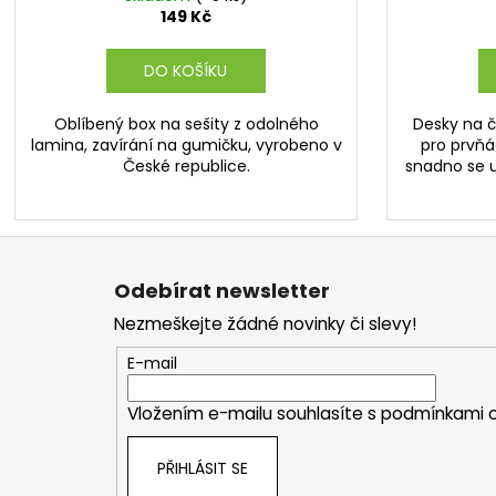
149 Kč
DO KOŠÍKU
Oblíbený box na sešity z odolného
Desky na č
lamina, zavírání na gumičku, vyrobeno v
pro prvň
České republice.
snadno se uč
Z
á
Odebírat newsletter
p
Nezmeškejte žádné novinky či slevy!
a
t
E-mail
í
Vložením e-mailu souhlasíte s
podmínkami o
PŘIHLÁSIT SE