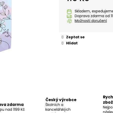
KUFŘÍK LAMINO 34 CM KOLIBŘÍK FIALOVÝ
LÁHEV OXY CLIC
Měrná
299 Kč
299 Kč
cena:
Skladem
Doprava zdarma od 11
Možnosti doručení
Zeptat se
Hlídat
Rych
Český výrobce
zbož
ava zdarma
Školních a
Nejpo
pu nad 1199 Kč
kancelářských
násle