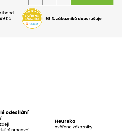
K 600 ML GALAXY
99 Kč
98 % zákazníků doporučuje
lé odesílání
í
Heureka
zději
ověřeno zákazníky
dující pracovní