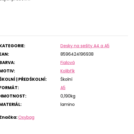
KATEGORIE
:
Desky na sešity A4 a A5
EAN
:
8596424196938
BARVA
:
Fialová
MOTIV
:
Kolibřík
ŠKOLNÍ | PŘEDŠKOLNÍ
:
Školní
FORMÁT
:
A5
HMOTNOST
:
0,190kg
MATERIÁL
:
lamino
Značka:
Oxybag