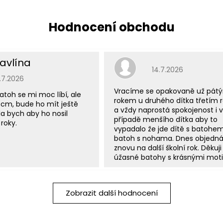
avlína
Hodnocení obchodu j
14.7.2026
odnocení obchodu je 5 z 5 hvězdiček.
5.7.2026
Vracíme se opakovaně už pát
atoh se mi moc líbí, ale
rokem u druhého dítka třetím
 cm, bude ho mít ještě
a vždy naprostá spokojenost i v
a bych aby ho nosil
případě menšího dítka aby to
roky.
vypadalo že jde dítě s batohe
batoh s nohama. Dnes objedn
znovu na další školní rok. Děkuji
úžasné batohy s krásnými moti
Zobrazit další hodnocení