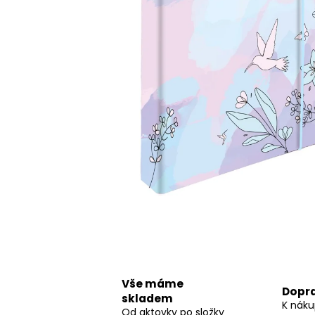
STUDENTSKÝ BATOH OXY SCOOLER
DOTS PINK
1 449 Kč
Vše máme
Dopr
skladem
K náku
Od aktovky po složky