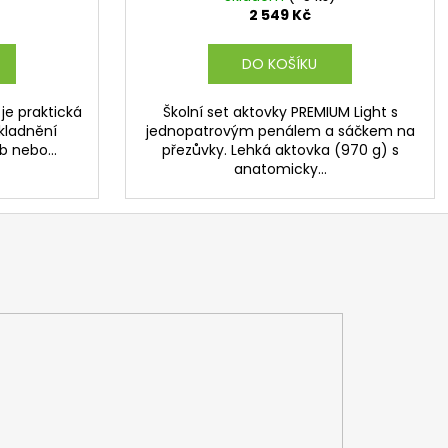
A
2 549 Kč
DO KOŠÍKU
je praktická
Školní set aktovky PREMIUM Light s
kladnění
jednopatrovým penálem a sáčkem na
 nebo...
přezůvky. Lehká aktovka (970 g) s
anatomicky...