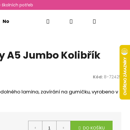
 školních potřeb
Hledat
Přihlášení
Nákupní
Novinky
Oxylady
košík
ty A5 Jumbo Kolibřík
Kód:
8-72425
odolného lamina, zavírání na gumičku, vyrobeno v
Následující
DO KOŠÍKU