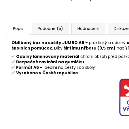
Popis
Podobné (5)
Hodnocení
Diskuze
Oblíbený box na sešity JUMBO A5
– praktický a odolný
o
školních pomůcek
. Díky
širšímu hřbetu (3,5 cm)
nabízí
✅
Odolný laminovaný materiál
chrání obsah před poš
✅
Bezpečné zavírání na gumičku
✅
Formát A5 –
ideální na cesty i do školy
✅
Vyrobeno v České republice