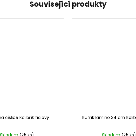
Související produkty
a číslice Kolibřík fialový
Kufřík lamino 34 cm Kolibř
Skladem
(>5 ks)
Skladem
(>5 ks)