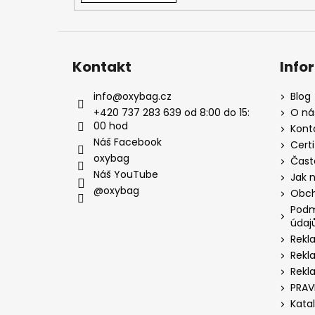
Kontakt
Info
info
@
oxybag.cz
Blog
+420 737 283 639 od 8:00 do 15:
O ná
00 hod
Kont
Náš Facebook
Certi
oxybag
Čast
Náš YouTube
Jak 
@oxybag
Obch
Podm
údaj
Rekl
Rekl
Rekl
PRAV
Kata