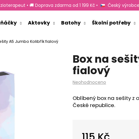
zioterapeut • 🚚 Doprava zdarma od 1 199 Kč •
Český výrobce
rvňáčky
Aktovky
Batohy
Školní potřeby
Co potřebujete najít?
šity A5 Jumbo Kolibřík fialový
Box na seši
HLEDAT
fialový
Průměrné
Neohodnoceno
Doporučujeme
hodnocení
produktu
Oblíbený box na sešity z 
je
České republice.
0,0
z
5
hvězdiček.
115 Kč