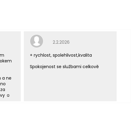
e 5 z 5 hvězdiček.
Hodnocení obchodu je 5 z 5 hvězdiček.
2.2.2026
ým
+ rychlost, spolehlivost,kvalita
 rokem
Spokojenost se službami celkově
m a ne
áno
 za
vy ☺️