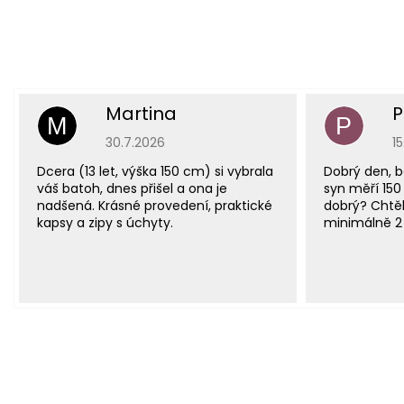
Martina
P
M
P
Hodnocení obchodu je 5 z 5 hvězdiček.
H
30.7.2026
1
Dcera (13 let, výška 150 cm) si vybrala
Dobrý den, b
váš batoh, dnes přišel a ona je
syn měří 150
nadšená. Krásné provedení, praktické
dobrý? Chtěl
kapsy a zipy s úchyty.
minimálně 2 