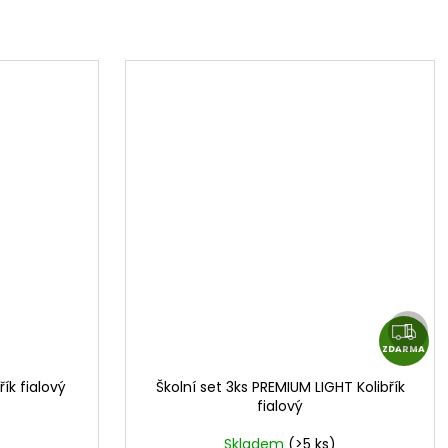
Další
Z
prod
ZDARMA
D
A
ík fialový
Školní set 3ks PREMIUM LIGHT Kolibřík
R
fialový
M
Skladem
(>5 ks)