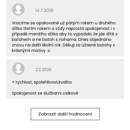
Hodnocení obchodu je 5 z 5 hvězdiček.
14.7.2026
Vracíme se opakovaně už pátým rokem u druhého
dítka třetím rokem a vždy naprostá spokojenost i v
případě menšího dítka aby to vypadalo že jde dítě s
batohem a ne batoh s nohama. Dnes objednáno
znovu na další školní rok. Děkuji za úžasné batohy s
krásnými motivy ☺️
Hodnocení obchodu je 5 z 5 hvězdiček.
2.2.2026
+ rychlost, spolehlivost,kvalita
Spokojenost se službami celkově
Zobrazit další hodnocení