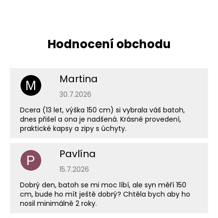
Martina
M
Hodnocení obchodu je 5 z 5 hvězdiček.
30.7.2026
Dcera (13 let, výška 150 cm) si vybrala váš batoh,
dnes přišel a ona je nadšená. Krásné provedení,
praktické kapsy a zipy s úchyty.
Pavlína
P
Hodnocení obchodu je 5 z 5 hvězdiček.
15.7.2026
Dobrý den, batoh se mi moc líbí, ale syn měří 150
cm, bude ho mít ještě dobrý? Chtěla bych aby ho
nosil minimálně 2 roky.