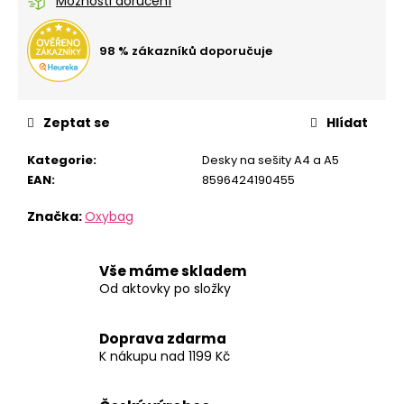
č
Možnosti doručení
u
j
98 % zákazníků doporučuje
e
m
e
Zeptat se
Hlídat
STUDENTSKÝ
Kategorie
:
Desky na sešity A4 a A5
BATOH
EAN
:
8596424190455
OXY
SPORT
FLOWERS
Značka:
Oxybag
+
ETUE
ZDARMA
Vše máme skladem
1
Od aktovky po složky
699
Kč
Doprava zdarma
K nákupu nad 1199 Kč