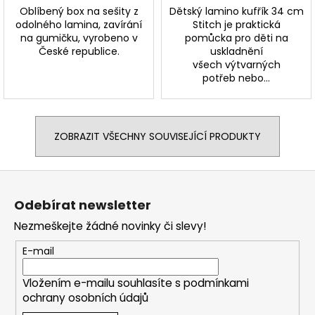
Oblíbený box na sešity z
Dětský lamino kufřík 34 cm
odolného lamina, zavírání
Stitch je praktická
na gumičku, vyrobeno v
pomůcka pro děti na
České republice.
uskladnění
všech výtvarných
potřeb nebo...
ZOBRAZIT VŠECHNY SOUVISEJÍCÍ PRODUKTY
Z
á
Odebírat newsletter
p
Nezmeškejte žádné novinky či slevy!
a
t
E-mail
í
Vložením e-mailu souhlasíte s
podmínkami
ochrany osobních údajů