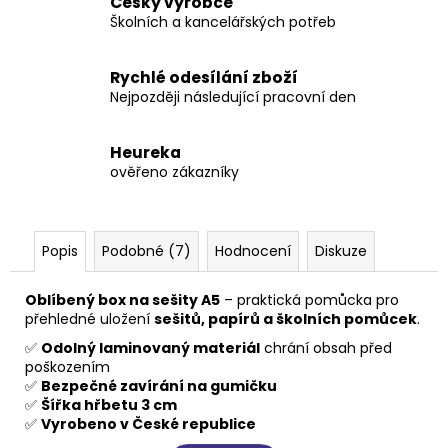
Český výrobce
Školních a kancelářských potřeb
Rychlé odesílání zboží
Nejpozději následující pracovní den
Heureka
ověřeno zákazníky
Popis
Podobné (7)
Hodnocení
Diskuze
Oblíbený box na sešity A5
– praktická pomůcka pro
přehledné uložení
sešitů, papírů a školních pomůcek
.
✅
Odolný laminovaný materiál
chrání obsah před
poškozením
✅
Bezpečné zavírání na gumičku
✅
Šířka hřbetu 3 cm
✅
Vyrobeno v České republice