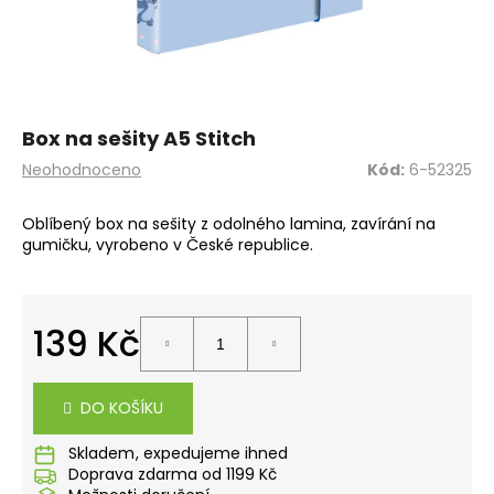
a
j
í
t
?
Box na sešity A5 Stitch
Průměrné
Neohodnoceno
Kód:
6-52325
hodnocení
produktu
Oblíbený box na sešity z odolného lamina, zavírání na
je
gumičku, vyrobeno v České republice.
0,0
HLEDAT
z
5
hvězdiček.
139 Kč
D
Měrná
o
cena:
p
DO KOŠÍKU
o
r
Skladem
u
Doprava zdarma od 1199 Kč