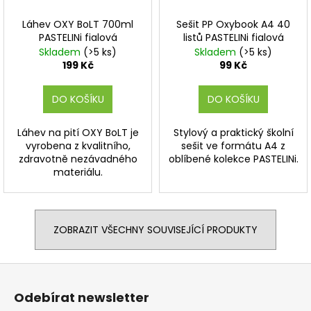
Láhev OXY BoLT 700ml
Sešit PP Oxybook A4 40
PASTELINi fialová
listů PASTELINi fialová
Skladem
(>5 ks)
Skladem
(>5 ks)
199 Kč
99 Kč
DO KOŠÍKU
DO KOŠÍKU
Láhev na pití OXY BoLT je
Stylový a praktický školní
vyrobena z kvalitního,
sešit ve formátu A4 z
zdravotně nezávadného
oblíbené kolekce PASTELINi.
materiálu.
ZOBRAZIT VŠECHNY SOUVISEJÍCÍ PRODUKTY
Z
á
Odebírat newsletter
p