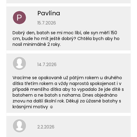
Pavlína
P
Hodnocení obchodu je 5 z 5 hvězdiček.
15.7.2026
Dobrý den, batoh se mi moc líbí, ale syn měří 150
cm, bude ho mít ještě dobrý? Chtěla bych aby ho
nosil minimálně 2 roky.
Hodnocení obchodu je 5 z 5 hvězdiček.
14.7.2026
Vracíme se opakovaně už pátým rokem u druhého
dítka třetím rokem a vždy naprostá spokojenost i v
případě menšího dítka aby to vypadalo že jde dítě s
batohem a ne batoh s nohama. Dnes objednáno
znovu na další školní rok. Děkuji za úžasné batohy s
krásnými motivy ☺️
Hodnocení obchodu je 5 z 5 hvězdiček.
2.2.2026