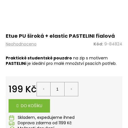
a
j
í
t
?
Etue PU široká + elastic PASTELINI fialová
Průměrné
Neohodnoceno
Kód:
9-84824
hodnocení
produktu
Praktické studentské pouzdro
na zip s motivem
je
PASTELINi
je ideální pro malé množství psacích potřeb.
0,0
HLEDAT
z
5
hvězdiček.
199 Kč
D
Měrná
o
cena:
p
DO KOŠÍKU
o
r
Skladem
u
Doprava zdarma od 1199 Kč