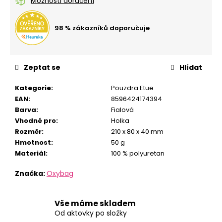
č
Možnosti doručení
u
j
98 % zákazníků doporučuje
e
m
e
Zeptat se
Hlídat
SEŠIT
Kategorie
:
Pouzdra Etue
A5
EAN
:
8596424174394
544
CHAMELEON
Barva
:
Fialová
Vhodné pro
:
Holka
24
Kč
Rozměr
:
210 x 80 x 40 mm
Hmotnost
:
50 g
Materiál
:
100 % polyuretan
Značka:
Oxybag
Vše máme skladem
Od aktovky po složky