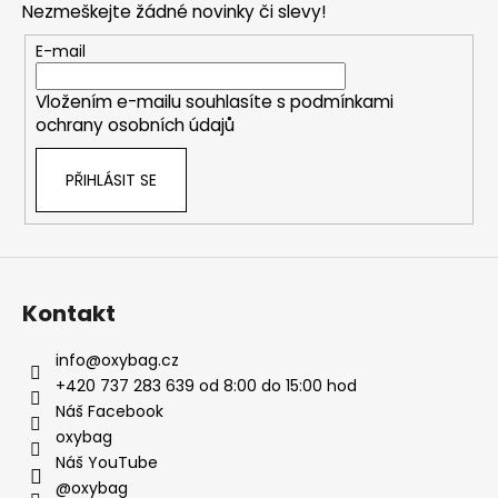
Nezmeškejte žádné novinky či slevy!
a
t
E-mail
í
Vložením e-mailu souhlasíte s
podmínkami
ochrany osobních údajů
PŘIHLÁSIT SE
Kontakt
info
@
oxybag.cz
+420 737 283 639 od 8:00 do 15:00 hod
Náš Facebook
oxybag
Náš YouTube
@oxybag