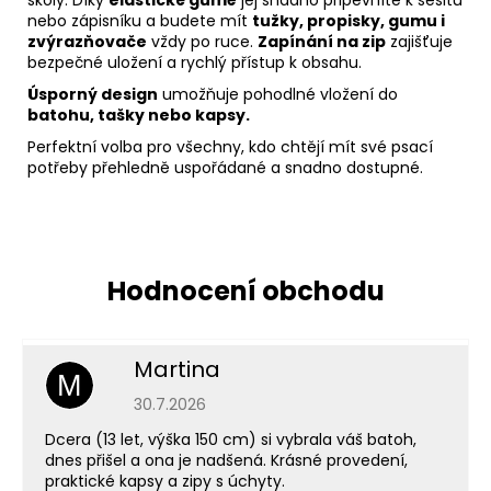
školy. Díky
elastické gumě
jej snadno připevníte k sešitu
nebo zápisníku a budete mít
tužky, propisky, gumu i
zvýrazňovače
vždy po ruce.
Zapínání na zip
zajišťuje
bezpečné uložení a rychlý přístup k obsahu.
Úsporný design
umožňuje pohodlné vložení do
batohu, tašky nebo kapsy.
Perfektní volba pro všechny, kdo chtějí mít své psací
potřeby přehledně uspořádané a snadno dostupné.
Martina
M
Hodnocení obchodu je 5 z 5 hvězdiček.
30.7.2026
Dcera (13 let, výška 150 cm) si vybrala váš batoh,
dnes přišel a ona je nadšená. Krásné provedení,
praktické kapsy a zipy s úchyty.