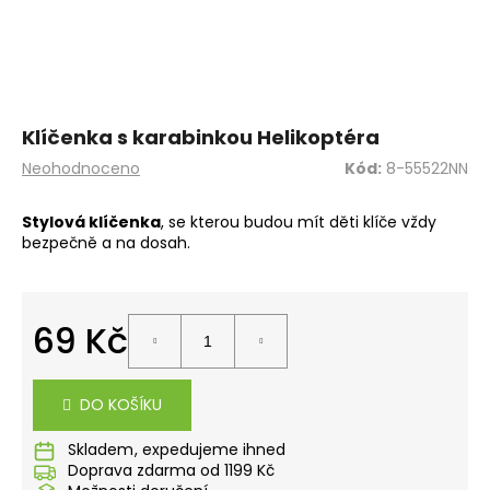
a
j
í
t
?
Klíčenka s karabinkou Helikoptéra
Průměrné
Neohodnoceno
Kód:
8-55522NN
hodnocení
produktu
Stylová klíčenka
, se kterou budou mít děti klíče vždy
je
bezpečně a na dosah.
0,0
HLEDAT
z
5
hvězdiček.
69 Kč
D
Měrná
o
cena:
p
DO KOŠÍKU
o
r
Skladem
u
Doprava zdarma od 1199 Kč