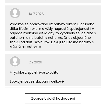
Hodnocení obchodu je 5 z 5 hvězdiček.
14.7.2026
Vracíme se opakovaně už pátým rokem u druhého
dítka třetím rokem a vždy naprostá spokojenost i v
případě menšího dítka aby to vypadalo že jde dítě s
batohem a ne batoh s nohama. Dnes objednáno
znovu na další školní rok. Děkuji za úžasné batohy s
krásnými motivy ☺️
Hodnocení obchodu je 5 z 5 hvězdiček.
2.2.2026
+ rychlost, spolehlivost,kvalita
Spokojenost se službami celkově
Zobrazit další hodnocení