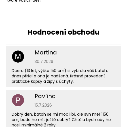
tváře vašich dětí.
Martina
M
Hodnocení obchodu je 5 z 5 hvězdiček.
30.7.2026
Dcera (13 let, výška 150 cm) si vybrala váš batoh,
dnes přišel a ona je nadšená. Krásné provedení,
praktické kapsy a zipy s úchyty.
Pavlína
P
Hodnocení obchodu je 5 z 5 hvězdiček.
15.7.2026
Dobrý den, batoh se mi moc líbí, ale syn měří 150
cm, bude ho mít ještě dobrý? Chtěla bych aby ho
nosil minimálně 2 roky.