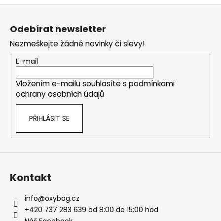
Z
á
Odebírat newsletter
p
Nezmeškejte žádné novinky či slevy!
a
t
E-mail
í
Vložením e-mailu souhlasíte s
podmínkami
ochrany osobních údajů
PŘIHLÁSIT SE
Kontakt
info
@
oxybag.cz
+420 737 283 639 od 8:00 do 15:00 hod