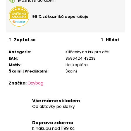
č
Možnosti doručení
u
j
98 % zákazníků doporučuje
e
m
e
Zeptat se
Hlídat
STUDENTSKÝ
Kategorie
:
Klíčenky na krk pro děti
BATOH
EAN
:
8596424143239
OXY
SPORT
Motiv
:
Helikoptéra
FLOWERS
Školní | Předškolní
:
Školní
+
ETUE
Značka:
Oxybag
ZDARMA
1
699
Vše máme skladem
Kč
Od aktovky po složky
Doprava zdarma
K nákupu nad 1199 Kč