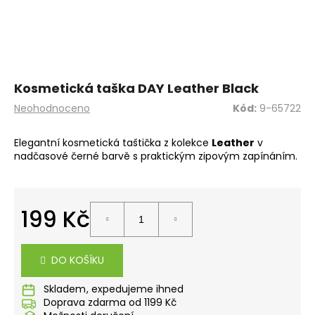
a
j
í
t
?
Kosmetická taška DAY Leather Black
Průměrné
Neohodnoceno
Kód:
9-65722
hodnocení
produktu
Elegantní kosmetická taštička z kolekce
Leather
v
je
nadčasové černé barvě s praktickým zipovým zapínáním.
0,0
HLEDAT
z
5
hvězdiček.
199 Kč
D
Měrná
o
cena:
p
DO KOŠÍKU
o
r
Skladem
u
Doprava zdarma od 1199 Kč