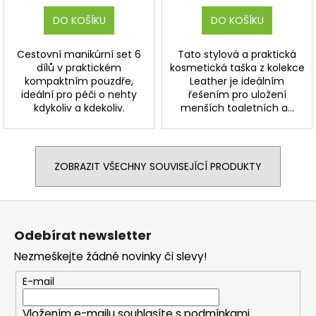
DO KOŠÍKU
DO KOŠÍKU
Cestovní manikúrní set 6
Tato stylová a praktická
dílů v praktickém
kosmetická taška z kolekce
kompaktním pouzdře,
Leather je ideálním
ideální pro péči o nehty
řešením pro uložení
kdykoliv a kdekoliv.
menších toaletních a...
ZOBRAZIT VŠECHNY SOUVISEJÍCÍ PRODUKTY
Z
á
Odebírat newsletter
p
Nezmeškejte žádné novinky či slevy!
a
t
E-mail
í
Vložením e-mailu souhlasíte s
podmínkami