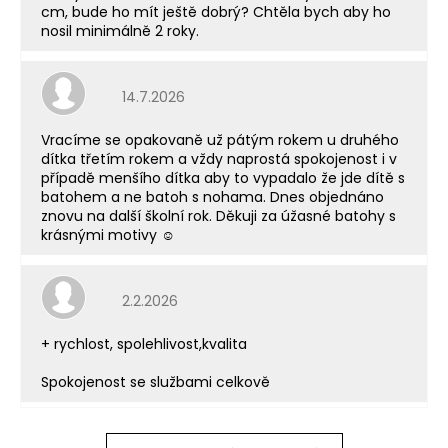
cm, bude ho mít ještě dobrý? Chtěla bych aby ho
nosil minimálně 2 roky.
Hodnocení obchodu je 5 z 5 hvězdiček.
14.7.2026
Vracíme se opakovaně už pátým rokem u druhého
dítka třetím rokem a vždy naprostá spokojenost i v
případě menšího dítka aby to vypadalo že jde dítě s
batohem a ne batoh s nohama. Dnes objednáno
znovu na další školní rok. Děkuji za úžasné batohy s
krásnými motivy ☺️
Hodnocení obchodu je 5 z 5 hvězdiček.
2.2.2026
+ rychlost, spolehlivost,kvalita
Spokojenost se službami celkově