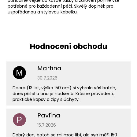
pohodlně vejde do každé tašky a zároveň pojme vše
potřebné pro každodenní péči. Skvělý doplněk pro
uspořádanou a stylovou kabelku.
Martina
M
Hodnocení obchodu je 5 z 5 hvězdiček.
30.7.2026
Dcera (13 let, výška 150 cm) si vybrala váš batoh,
dnes přišel a ona je nadšená. Krásné provedení,
praktické kapsy a zipy s úchyty.
Pavlína
P
Hodnocení obchodu je 5 z 5 hvězdiček.
15.7.2026
Dobrý den, batoh se mi moc líbí, ale syn měří 150