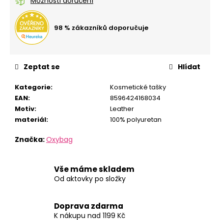
č
Možnosti doručení
u
j
98 % zákazníků doporučuje
e
m
e
Zeptat se
Hlídat
STUDENTSKÝ
Kategorie
:
Kosmetické tašky
BATOH
EAN
:
8596424168034
OXY
SCOOLER
Motiv
:
Leather
DOTS
materiál
:
100% polyuretan
PINK
1
Značka:
Oxybag
449
Kč
Vše máme skladem
Od aktovky po složky
Doprava zdarma
K nákupu nad 1199 Kč