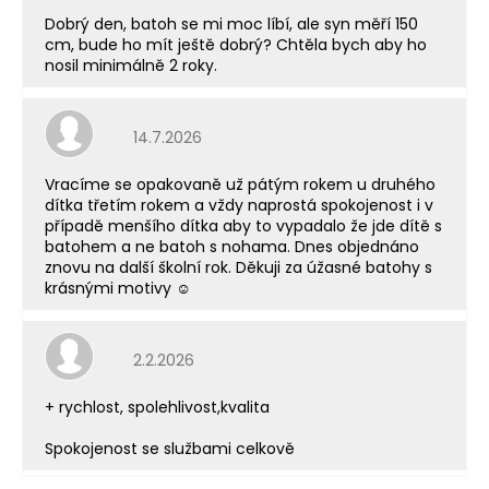
Dobrý den, batoh se mi moc líbí, ale syn měří 150
cm, bude ho mít ještě dobrý? Chtěla bych aby ho
nosil minimálně 2 roky.
Hodnocení obchodu je 5 z 5 hvězdiček.
14.7.2026
Vracíme se opakovaně už pátým rokem u druhého
dítka třetím rokem a vždy naprostá spokojenost i v
případě menšího dítka aby to vypadalo že jde dítě s
batohem a ne batoh s nohama. Dnes objednáno
znovu na další školní rok. Děkuji za úžasné batohy s
krásnými motivy ☺️
Hodnocení obchodu je 5 z 5 hvězdiček.
2.2.2026
+ rychlost, spolehlivost,kvalita
Spokojenost se službami celkově