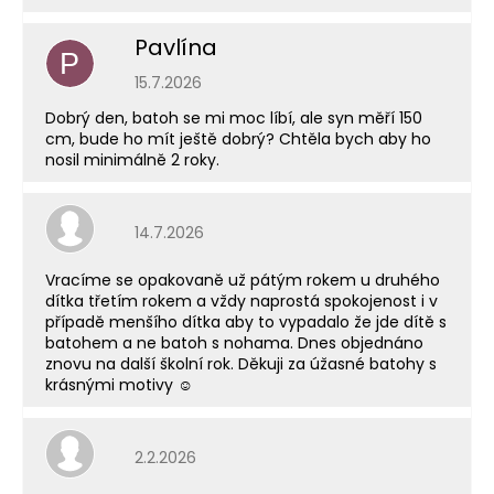
Pavlína
P
Hodnocení obchodu je 5 z 5 hvězdiček.
15.7.2026
Dobrý den, batoh se mi moc líbí, ale syn měří 150
cm, bude ho mít ještě dobrý? Chtěla bych aby ho
nosil minimálně 2 roky.
Hodnocení obchodu je 5 z 5 hvězdiček.
14.7.2026
Vracíme se opakovaně už pátým rokem u druhého
dítka třetím rokem a vždy naprostá spokojenost i v
případě menšího dítka aby to vypadalo že jde dítě s
batohem a ne batoh s nohama. Dnes objednáno
znovu na další školní rok. Děkuji za úžasné batohy s
krásnými motivy ☺️
Hodnocení obchodu je 5 z 5 hvězdiček.
2.2.2026