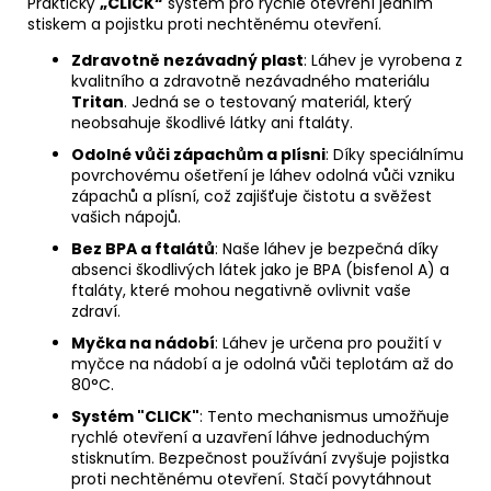
Praktický
„CLICK“
systém pro rychlé otevření jedním
stiskem a pojistku proti nechtěnému otevření.
Zdravotně nezávadný plast
: Láhev je vyrobena z
kvalitního a zdravotně nezávadného materiálu
Tritan
. Jedná se o testovaný materiál, který
neobsahuje škodlivé látky ani ftaláty.
Odolné vůči zápachům a plísni
: Díky speciálnímu
povrchovému ošetření je láhev odolná vůči vzniku
zápachů a plísní, což zajišťuje čistotu a svěžest
vašich nápojů.
Bez BPA a ftalátů
: Naše láhev je bezpečná díky
absenci škodlivých látek jako je BPA (bisfenol A) a
ftaláty, které mohou negativně ovlivnit vaše
zdraví.
Myčka na nádobí
: Láhev je určena pro použití v
myčce na nádobí a je odolná vůči teplotám až do
80°C.
Systém "CLICK"
: Tento mechanismus umožňuje
rychlé otevření a uzavření láhve jednoduchým
stisknutím. Bezpečnost používání zvyšuje pojistka
proti nechtěnému otevření. Stačí povytáhnout