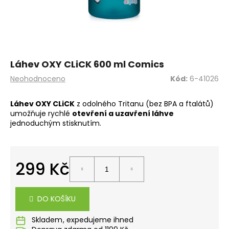
a
j
í
t
?
Láhev OXY CLiCK 600 ml Comics
Průměrné
Neohodnoceno
Kód:
6-41026
hodnocení
produktu
Láhev OXY CLiCK
z odolného Tritanu (bez BPA a ftalátů)
je
umožňuje rychlé
otevření a uzavření láhve
0,0
HLEDAT
jednoduchým stisknutím.
z
5
hvězdiček.
D
299 Kč
o
Měrná
p
cena:
o
DO KOŠÍKU
r
u
Skladem