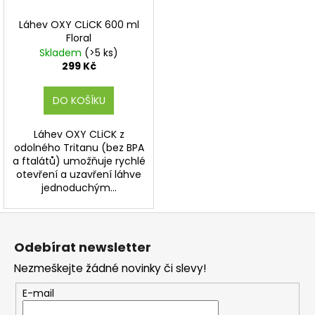
Láhev OXY CLiCK 600 ml
Floral
Skladem
(>5 ks)
299 Kč
DO KOŠÍKU
Láhev OXY CLiCK z
odolného Tritanu (bez BPA
a ftalátů) umožňuje rychlé
otevření a uzavření láhve
jednoduchým...
Z
á
Odebírat newsletter
p
Nezmeškejte žádné novinky či slevy!
a
t
E-mail
í