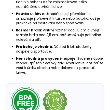
tlačítko nahoru a tím minimalizovat riziko
nechtěného otvírání lahve.
Poutko u láhve
: Usnadňuje její přenášení a
umožňuje ji připevnit k tašce nebo batohu, což je
praktické při cestování nebo sportování.
Rozměr hrdla:
Vnitřní rozměr cca 1,8 cm a vnější
rozměr hrdla cca 2,5 cm, což umožňuje pohodlné
nalévání a pití.
Pro koho je vhodná
: Děti od 5 let,
studenty,
dospělé a sportovce.
Není vhodná pro sycené nápoje
: Sycené nápoje
mohou způsobit vysoký tlak uvnitř lahve, což může
vést k úniku obsahu nebo dokonce k prasknutí
lahve.