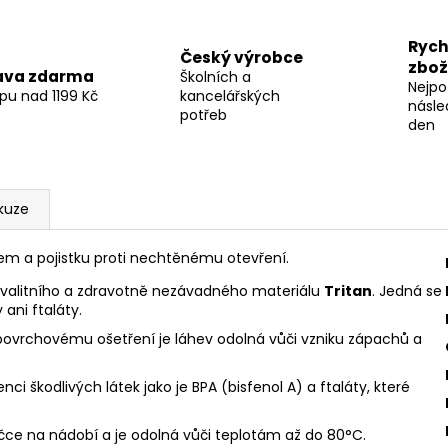
Rych
Český výrobce
zbož
ava zdarma
Školních a
Nejpo
pu nad 1199 Kč
kancelářských
násle
potřeb
den
kuze
em a pojistku proti nechtěnému otevření.
 kvalitního a zdravotně nezávadného materiálu
Tritan
. Jedná se
 ani ftaláty.
 povrchovému ošetření je láhev odolná vůči vzniku zápachů a
ci škodlivých látek jako je BPA (bisfenol A) a ftaláty, které
yčce na nádobí a je odolná vůči teplotám až do 80°C.