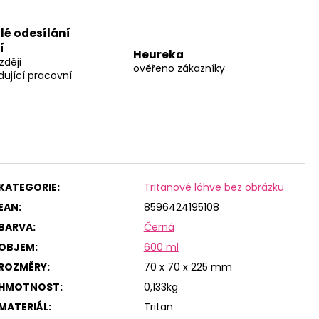
lé odesílání
í
Heureka
zději
ověřeno zákazníky
dující pracovní
KATEGORIE
:
Tritanové láhve bez obrázku
EAN
:
8596424195108
BARVA
:
Černá
OBJEM
:
600 ml
ROZMĚRY
:
70 x 70 x 225 mm
HMOTNOST
:
0,133kg
MATERIÁL
:
Tritan