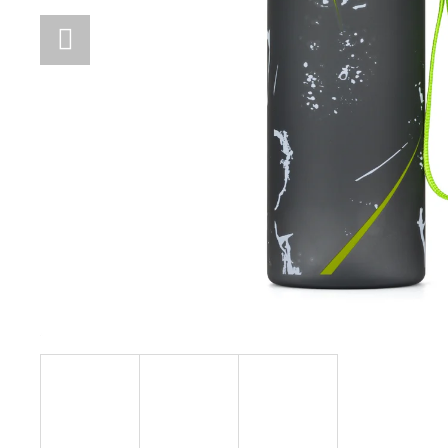
STUDENTSKÝ BATOH OXY SCOOLER
DOTS PINK
1 449 Kč