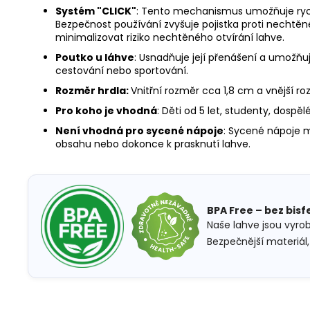
Systém "CLICK"
: Tento mechanismus umožňuje rych
Bezpečnost používání zvyšuje pojistka proti nechtěn
minimalizovat riziko nechtěného otvírání lahve.
Poutko u láhve
: Usnadňuje její přenášení a umožňuje
cestování nebo sportování.
Rozměr hrdla:
Vnitřní rozměr cca 1,8 cm a vnější r
Pro koho je vhodná
: Děti od 5 let,
studenty, dospělé
Není vhodná pro sycené nápoje
: Sycené nápoje m
obsahu nebo dokonce k prasknutí lahve.
BPA Free – bez bisf
Naše lahve jsou vyro
Bezpečnější materiál, 