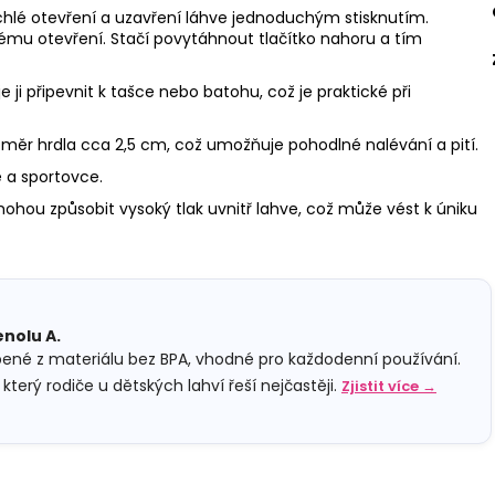
lé otevření a uzavření láhve jednoduchým stisknutím.
ému otevření. Stačí povytáhnout tlačítko nahoru a tím
 ji připevnit k tašce nebo batohu, což je praktické při
ozměr hrdla cca 2,5 cm, což umožňuje pohodlné nalévání a pití.
 a sportovce.
ohou způsobit vysoký tlak uvnitř lahve, což může vést k úniku
enolu A.
bené z materiálu bez BPA, vhodné pro každodenní používání.
který rodiče u dětských lahví řeší nejčastěji.
Zjistit více →