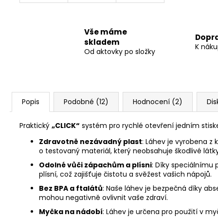
Vše máme
Dopr
skladem
K náku
Od aktovky po složky
Popis
Podobné (12)
Hodnocení (2)
Dis
Praktický
„CLICK“
systém pro rychlé otevření jedním stisk
Zdravotně nezávadný plast
: Láhev je vyrobena z
o testovaný materiál, který neobsahuje škodlivé látky
Odolné vůči zápachům a plísni
: Díky speciálnímu
plísní, což zajišťuje čistotu a svěžest vašich nápojů.
Bez BPA a ftalátů
: Naše láhev je bezpečná díky absen
mohou negativně ovlivnit vaše zdraví.
Myčka na nádobí
: Láhev je určena pro použití v m