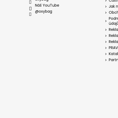
Čast
Náš YouTube
Jak 
@oxybag
Obch
Podm
údaj
Rekl
Rekl
Rekl
PRAV
Kata
Part