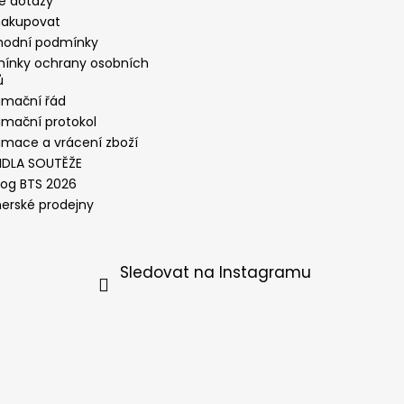
é dotazy
nakupovat
odní podmínky
ínky ochrany osobních
ů
amační řád
amační protokol
amace a vrácení zboží
IDLA SOUTĚŽE
log BTS 2026
nerské prodejny
Sledovat na Instagramu