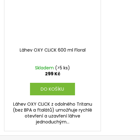
Láhev OXY CLiCK 600 ml Floral
Skladem
(>5 ks)
299 Kč
DO KOŠÍKU
Láhev OXY CLiCK z odolného Tritanu
(bez BPA a ftalátů) umožňuje rychlé
otevření a uzavření láhve
jednoduchým...
Z