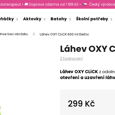
zioterapeut • 🚚 Doprava zdarma od 1 199 Kč •
Český výrobce
rvňáčky
Aktovky
Batohy
Školní potřeby
Co potřebujete najít?
láhve bez obrázku
Láhev OXY CLiCK 600 ml Eletric
Láhev OXY C
HLEDAT
Průměrné
2 hodnocení
hodnocení
produktu
Doporučujeme
Láhev OXY CLiCK
z odoln
je
otevření a uzavření láh
5,0
z
5
hvězdiček.
299 Kč
Měrná
cena: