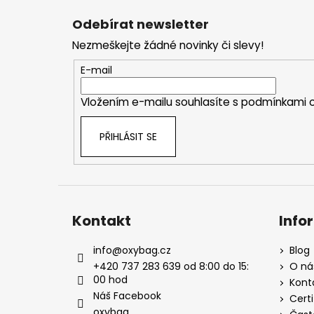
á
Odebírat newsletter
p
Nezmeškejte žádné novinky či slevy!
a
t
E-mail
í
Vložením e-mailu souhlasíte s
podmínkami o
PŘIHLÁSIT SE
Kontakt
Info
info
@
oxybag.cz
Blog
+420 737 283 639 od 8:00 do 15:
O ná
00 hod
Kont
Náš Facebook
Certi
oxybag