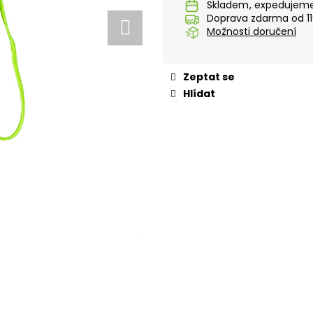
STUDENTSKÝ BATOH OXY SCOOLER
STUDENTSKÝ BA
Skladem
GRAFFITI PINK
FLOWERS + ETU
Doprava zdarma od 11
Možnosti doručení
1 449 Kč
1 699 Kč
Zeptat se
Hlídat