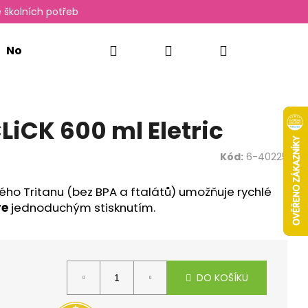
 školních potřeb
Hledat
Přihlášení
Nákupní
Novinky
Oxylady
košík
LiCK 600 ml Eletric
Kód:
6-40225
ého Tritanu (bez BPA a ftalátů) umožňuje rychlé
ve
jednoduchým stisknutím.
Následující
DO KOŠÍKU