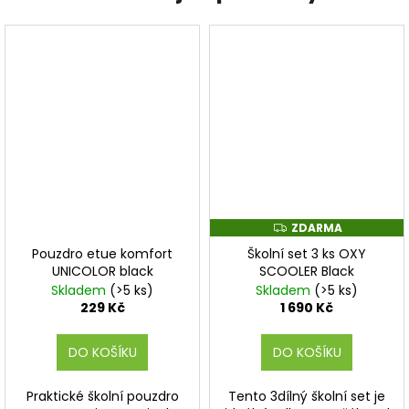
ZDARMA
Z
D
Pouzdro etue komfort
Školní set 3 ks OXY
A
R
UNICOLOR black
SCOOLER Black
M
Skladem
(>5 ks)
Skladem
(>5 ks)
A
229 Kč
1 690 Kč
DO KOŠÍKU
DO KOŠÍKU
Praktické školní pouzdro
Tento 3dílný školní set je