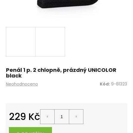
a
j
í
t
?
HLEDAT
Penál 1 p. 2 chlopně, prázdný UNICOLOR
black
Průměrné
Neohodnoceno
Kód:
9-81323
hodnocení
D
produktu
o
je
0,0
p
z
229 Kč
o
5
r
hvězdiček.
Měrná
u
cena: