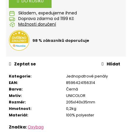
č
DO KOŠÍKU
u
j
Skladem
Doprava zdarma od 1199 Kč
e
Možnosti doručení
m
e
98 % zákazníků doporučuje
SEŠIT
A5
544
Zeptat se
Hlídat
KŘEČEK
24
Kategorie
:
Jednopatrové penály
Kč
EAN
:
8596424156314
Barva
:
Černá
Motiv
:
UNICOLOR
Rozměr
:
205x140x35mm
Hmotnost
:
0,2kg
Materiál
:
100% polyester
Značka:
Oxybag