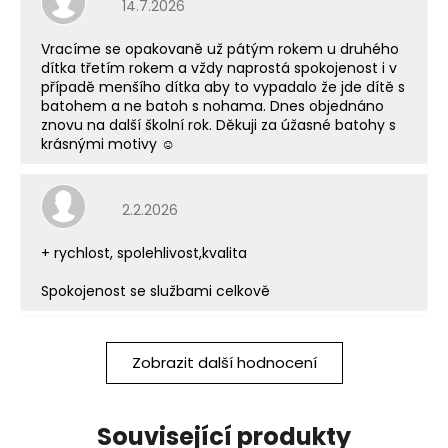
14.7.2026
Vracíme se opakovaně už pátým rokem u druhého
dítka třetím rokem a vždy naprostá spokojenost i v
případě menšího dítka aby to vypadalo že jde dítě s
batohem a ne batoh s nohama. Dnes objednáno
znovu na další školní rok. Děkuji za úžasné batohy s
krásnými motivy ☺️
Hodnocení obchodu je 5 z 5 hvězdiček.
2.2.2026
+ rychlost, spolehlivost,kvalita
Spokojenost se službami celkově
Zobrazit další hodnocení
Související produkty