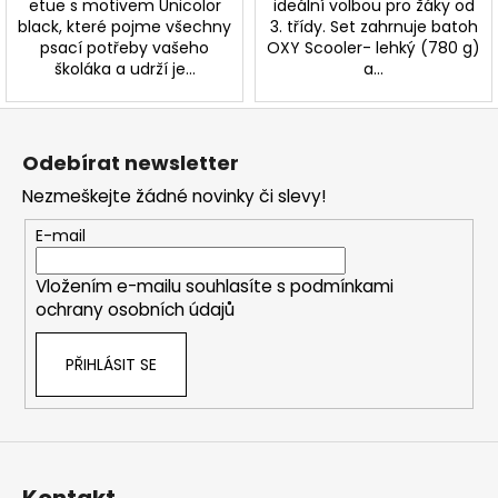
etue s motivem Unicolor
ideální volbou pro žáky od
black, které pojme všechny
3. třídy. Set zahrnuje batoh
psací potřeby vašeho
OXY Scooler- lehký (780 g)
školáka a udrží je...
a...
Z
á
Odebírat newsletter
p
Nezmeškejte žádné novinky či slevy!
a
t
E-mail
í
Vložením e-mailu souhlasíte s
podmínkami
ochrany osobních údajů
PŘIHLÁSIT SE