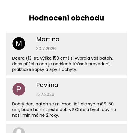
Martina
M
Hodnocení obchodu je 5 z 5 hvězdiček.
30.7.2026
Dcera (13 let, výška 150 cm) si vybrala váš batoh,
dnes přišel a ona je nadšená. Krásné provedení,
praktické kapsy a zipy s úchyty.
Pavlína
P
Hodnocení obchodu je 5 z 5 hvězdiček.
15.7.2026
Dobrý den, batoh se mi moc líbí, ale syn měří 150
cm, bude ho mít ještě dobrý? Chtěla bych aby ho
nosil minimálně 2 roky.
Hodnocení obchodu je 5 z 5 hvězdiček.