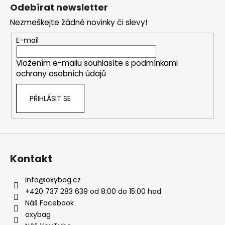
á
Odebírat newsletter
p
Nezmeškejte žádné novinky či slevy!
a
t
E-mail
í
Vložením e-mailu souhlasíte s
podmínkami
ochrany osobních údajů
PŘIHLÁSIT SE
Kontakt
info
@
oxybag.cz
+420 737 283 639 od 8:00 do 15:00 hod
Náš Facebook
oxybag