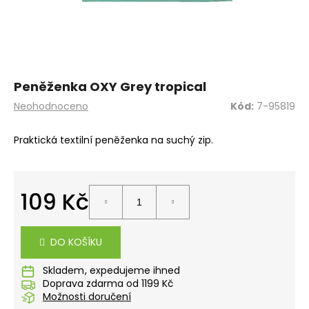
a
j
í
t
?
Peněženka OXY Grey tropical
Průměrné
Neohodnoceno
Kód:
7-95819
hodnocení
produktu
Praktická textilní peněženka na suchý zip.
je
0,0
HLEDAT
z
5
109 Kč
hvězdiček.
D
Měrná
cena:
o
DO KOŠÍKU
p
o
Skladem
r
Doprava zdarma od 1199 Kč
u
Možnosti doručení