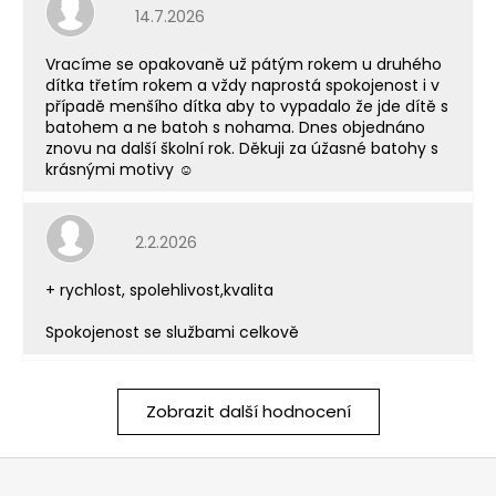
Hodnocení obchodu je 5 z 5 hvězdiček.
14.7.2026
Vracíme se opakovaně už pátým rokem u druhého
dítka třetím rokem a vždy naprostá spokojenost i v
případě menšího dítka aby to vypadalo že jde dítě s
batohem a ne batoh s nohama. Dnes objednáno
znovu na další školní rok. Děkuji za úžasné batohy s
krásnými motivy ☺️
Hodnocení obchodu je 5 z 5 hvězdiček.
2.2.2026
+ rychlost, spolehlivost,kvalita
Spokojenost se službami celkově
Zobrazit další hodnocení
Z