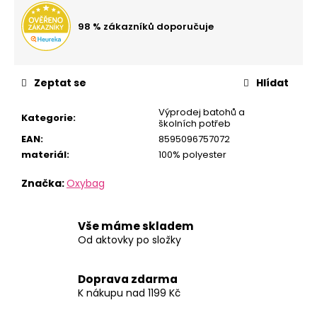
č
u
98 % zákazníků doporučuje
j
e
m
e
Zeptat se
Hlídat
Výprodej batohů a
Kategorie
:
STUDENTSKÝ
školních potřeb
BATOH
EAN
:
8595096757072
OXY
materiál
:
100% polyester
ZERO
BLACKER
BACKPACK
Značka:
Oxybag
1
090
Kč
Vše máme skladem
Od aktovky po složky
Doprava zdarma
K nákupu nad 1199 Kč