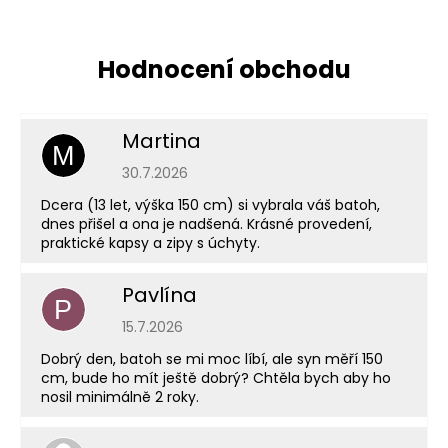
Martina
M
Hodnocení obchodu je 5 z 5 hvězdiček.
30.7.2026
Dcera (13 let, výška 150 cm) si vybrala váš batoh,
dnes přišel a ona je nadšená. Krásné provedení,
praktické kapsy a zipy s úchyty.
Pavlína
P
Hodnocení obchodu je 5 z 5 hvězdiček.
15.7.2026
Dobrý den, batoh se mi moc líbí, ale syn měří 150
cm, bude ho mít ještě dobrý? Chtěla bych aby ho
nosil minimálně 2 roky.