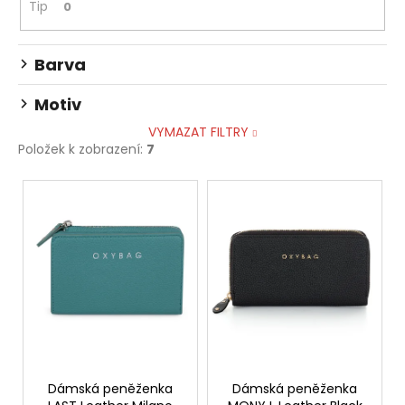
Tip
0
Barva
Motiv
VYMAZAT FILTRY
Položek k zobrazení:
7
V
ý
p
i
s
p
r
o
d
Dámská peněženka
Dámská peněženka
u