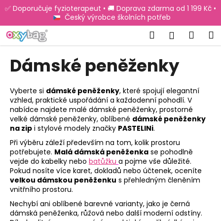
K
Přejít
✅ Doporučuje fyzioterapeut • 🚚 Doprava zdarma od 1 199 Kč •
na
o
Český výrobce školních potřeb
obsah
Zpět
Zpět
š
Hledat
Náku
M
Přihlášen
í
C
košík
k
Dámské peněženky
o
p
o
Vyberte si
dámské peněženky
, které spojují elegantní
vzhled, praktické uspořádání a každodenní pohodlí. V
t
nabídce najdete
malé dámské peněženky
, prostorné
ř
velké dámské peněženky
, oblíbené
dámské peněženky
e
na zip
i stylové modely značky
PASTELINi
.
b
Při výběru záleží především na tom, kolik prostoru
potřebujete.
Malá dámská peněženka
se pohodlně
u
vejde do kabelky nebo
batůžku
a pojme vše důležité.
j
Pokud nosíte více karet, dokladů nebo účtenek, oceníte
e
velkou dámskou peněženku
s přehledným členěním
vnitřního prostoru.
t
Nechybí ani oblíbené barevné varianty, jako je
černá
e
dámská peněženka
, růžová nebo další moderní odstíny.
n