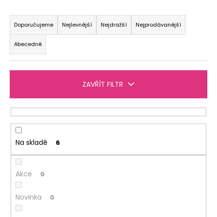
č
u
Ř
j
a
Doporučujeme
Nejlevnější
Nejdražší
Nejprodávanější
e
z
m
Abecedně
e
e
n
í
LÁHEV
ZAVŘÍT FILTR
p
OXY
CLICK
r
600
o
ML
GALAXY
d
299
u
Na skladě
6
Kč
k
t
Akce
0
ů
Novinka
0