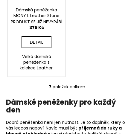
Dámská peněženka
MONY L Leather Stone
PRODUKT SE JIŽ NEVYRÁBÍ
379 Kč
DETAIL
Velká dámská
peněženka z
kolekce Leather.
7
položek celkem
O
v
Dámské peněženky pro každý
l
den
á
d
a
Dobrá peněženka není jen nutnost. Je to doplněk, který o
c
vás leccos napoví. Navíc musí být
příjemná do ruky a
hlavně přehledná
– jen si představte, kolikrát denně ji