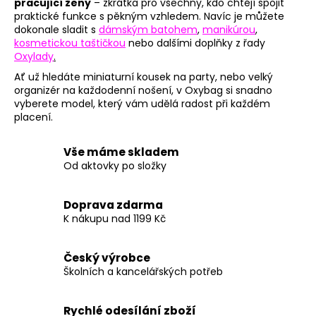
pracující ženy
– zkrátka pro všechny, kdo chtějí spojit
praktické funkce s pěkným vzhledem. Navíc je můžete
dokonale sladit s
dámským batohem
,
manikúrou
,
kosmetickou taštičkou
nebo dalšími doplňky z řady
Oxylady
.
Ať už hledáte miniaturní kousek na party, nebo velký
organizér na každodenní nošení, v Oxybag si snadno
vyberete model, který vám udělá radost při každém
placení.
Vše máme skladem
Od aktovky po složky
Doprava zdarma
K nákupu nad 1199 Kč
Český výrobce
Školních a kancelářských potřeb
Rychlé odesílání zboží