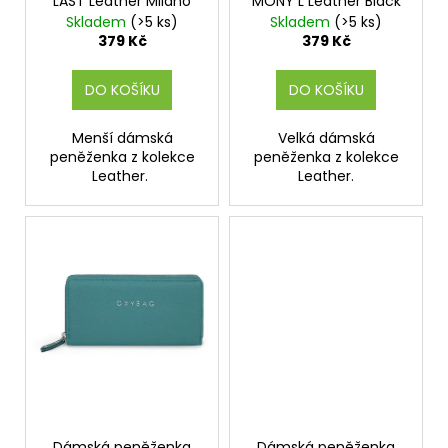
LAST Leather Milano
MONY L Leather Black
k
Skladem
(>5 ks)
Skladem
(>5 ks)
t
379 Kč
379 Kč
ů
DO KOŠÍKU
DO KOŠÍKU
Menší dámská
Velká dámská
peněženka z kolekce
peněženka z kolekce
Leather.
Leather.
Dámská peněženka
Dámská peněženka