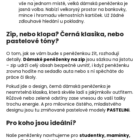
vše na jednom místě, velká dámská peněženka je
jasná volba. Nabízí velkorysý prostor na bankovky,
mince i hromadu věrnostních kartiček. Už žádné
zdlouhavé hledání u pokladny.
Zip, nebo klopa? Černá klasika, nebo
pastelové tóny?
O tom, jak se vám bude s peněženkou žít, rozhodují
detaily.
Dámské peněženky na zip
jsou sázkou na jistotu
– zip udrží celý obsah bezpečně uvnitř, i když peněženku
zrovna hodíte na sedadlo auta nebo s ní spěcháte do
práce či školy.
Pokud jde o design, černá dámská peněženka je
nesmrtelná klasika, která skvěle ladí s jakýmkoliv outfitem.
Růžové nebo zelené odstíny zase vnesou do vaší tašky
trochu energie. A pro milovnice čistého, mladistvého
designu jsou tu zmiňované pastelové modely
PASTELINi
.
Pro koho jsou ideální?
Naše peněženky navrhujeme pro
studentky, maminky,