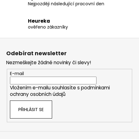
Nejpozději následující pracovní den
Heureka
ověřeno zákazníky
Z
á
Odebírat newsletter
p
Nezmeškejte žádné novinky či slevy!
a
t
E-mail
í
Vložením e-mailu souhlasíte s
podmínkami
ochrany osobních údajů
PŘIHLÁSIT SE