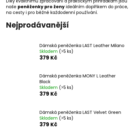
Díky kvalitnímu zpracování a praktickým přihrádkám jsou
a
naše
peněženky pro ženy
ideálním doplňkem do práce,
na cesty i pro běžné každodenní používání.
j
í
Nejprodávanější
t
?
Dámská peněženka LAST Leather Milano
Skladem
(>5 ks)
379 Kč
HLEDAT
Dámská peněženka MONY L Leather
Black
Skladem
(>5 ks)
379 Kč
D
o
p
Dámská peněženka LAST Velvet Green
o
Skladem
(>5 ks)
r
379 Kč
u