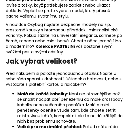
í
lovíte z tašky, když potřebujete zaplatit nebo ukázat
p
doklady. Vyplatí se proto vybrat model, který přesně
r
padne vašemu životnímu stylu.
v
V nabídce Oxybag najdete bezpečné modely na zip,
k
prostorné kousky s hromadou přihrádek i minimalistické
y
varianty. Pokud sázíte na univerzální eleganci, sáhněte po
v
černé, mocca nebo mint barvě. Chcete něco jemnějšího
ý
a moderního?
Kolekce PASTELINi
vás dostane svými
p
svěžími pastelovými odstíny.
i
Jak vybrat velikost?
s
u
Před nákupem si položte jednoduchou otázku: Nosíte u
sebe ráda spoustu drobností, účtenek a hotovosti, nebo si
vystačíte s platební kartou a řidičákem?
Malá do každé kabelky:
Není nic otravnějšího než
se snažit nacpat obří peněženku do malé crossbody
kabelky nebo večerního psaníčka. Malé a mini
peněženky oceníte všude tam, kde chcete šetřit
místo. Jsou lehké, kompaktní, ale to nejdůležitější do
nich bez problému schováte.
Velká pro maximální přehled:
Pokud máte ráda