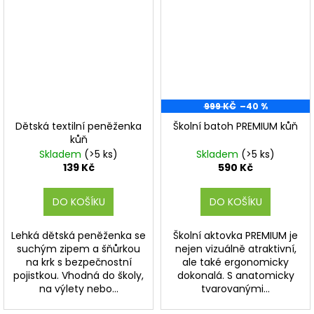
999 KČ
–40 %
Dětská textilní peněženka
Školní batoh PREMIUM kůň
kůň
Skladem
(>5 ks)
Skladem
(>5 ks)
139 Kč
590 Kč
DO KOŠÍKU
DO KOŠÍKU
Lehká dětská peněženka se
Školní aktovka PREMIUM je
suchým zipem a šňůrkou
nejen vizuálně atraktivní,
na krk s bezpečnostní
ale také ergonomicky
pojistkou. Vhodná do školy,
dokonalá. S anatomicky
na výlety nebo...
tvarovanými...