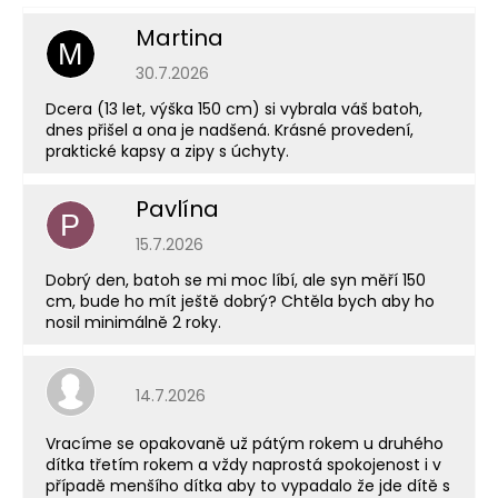
Martina
M
Hodnocení obchodu je 5 z 5 hvězdiček.
30.7.2026
Dcera (13 let, výška 150 cm) si vybrala váš batoh,
dnes přišel a ona je nadšená. Krásné provedení,
praktické kapsy a zipy s úchyty.
Pavlína
P
Hodnocení obchodu je 5 z 5 hvězdiček.
15.7.2026
Dobrý den, batoh se mi moc líbí, ale syn měří 150
cm, bude ho mít ještě dobrý? Chtěla bych aby ho
nosil minimálně 2 roky.
Hodnocení obchodu je 5 z 5 hvězdiček.
14.7.2026
Vracíme se opakovaně už pátým rokem u druhého
dítka třetím rokem a vždy naprostá spokojenost i v
případě menšího dítka aby to vypadalo že jde dítě s