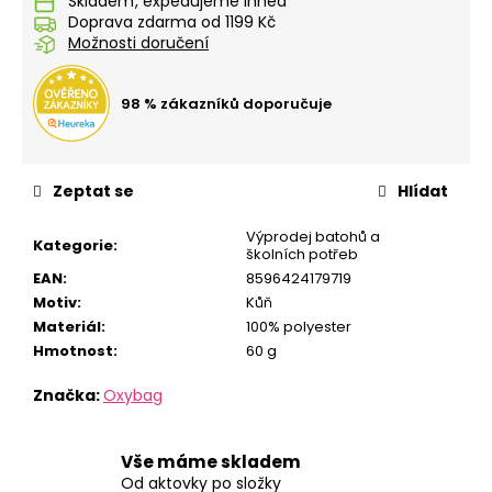
č
Skladem
Doprava zdarma od 1199 Kč
u
Možnosti doručení
j
e
m
98 % zákazníků doporučuje
e
KLÍČENKA
Zeptat se
Hlídat
S
KARABINKOU
Výprodej batohů a
PLAYWORLD
Kategorie
:
školních potřeb
PIXEL
EAN
:
8596424179719
69
Motiv
:
Kůň
Kč
Materiál
:
100% polyester
Hmotnost
:
60 g
Značka:
Oxybag
Vše máme skladem
Od aktovky po složky