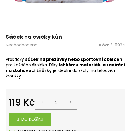
a
j
í
t
?
Sáček na cvičky kůň
Průměrné
Neohodnoceno
Kód:
3-11924
hodnocení
produktu
Praktický
sáček na přezůvky nebo sportovní oblečení
je
pro každého školáka. Díky
lehkému materiálu a zavírání
0,0
HLEDAT
na stahovací šňůrky
je ideální do školy, na tělocvik i
z
kroužky.
5
hvězdiček.
D
119 Kč
o
p
Měrná
o
cena:
r
DO KOŠÍKU
u