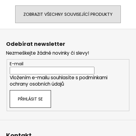
ZOBRAZIT VŠECHNY SOUVISEJÍCÍ PRODUKTY
Z
á
Odebírat newsletter
p
Nezmeškejte žádné novinky či slevy!
a
t
E-mail
í
Vložením e-mailu souhlasíte s
podmínkami
ochrany osobních údajů
PŘIHLÁSIT SE
Kontakt