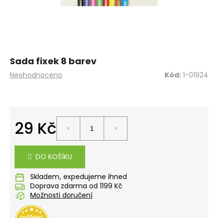
a
j
í
t
?
Sada fixek 8 barev
Průměrné
Neohodnoceno
Kód:
1-01924
hodnocení
produktu
je
0,0
HLEDAT
z
29 Kč
5
hvězdiček.
Měrná
cena:
D
DO KOŠÍKU
o
p
Skladem
o
Doprava zdarma od 1199 Kč
Možnosti doručení
r
u