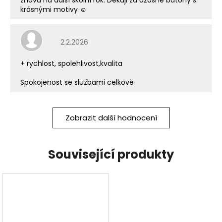
znovu na další školní rok. Děkuji za úžasné batohy s
krásnými motivy ☺️
Hodnocení obchodu je 5 z 5 hvězdiček.
2.2.2026
+ rychlost, spolehlivost,kvalita
Spokojenost se službami celkově
Zobrazit další hodnocení
Související produkty