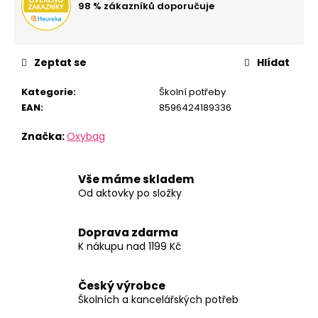
č
98 % zákazníků doporučuje
u
j
e
m
Zeptat se
Hlídat
e
Kategorie
:
Školní potřeby
EAN
:
8596424189336
STUDENTSKÝ
BATOH
Značka:
Oxybag
OXY
SCOOLER
GRAFFITI
Vše máme skladem
PINK
Od aktovky po složky
1
449
Kč
Doprava zdarma
K nákupu nad 1199 Kč
Český výrobce
Školních a kancelářských potřeb