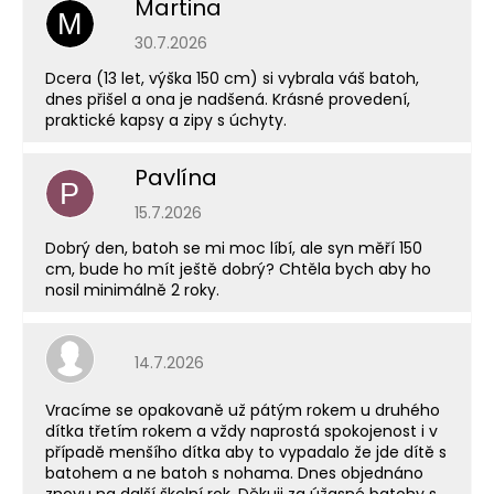
Martina
M
Hodnocení obchodu je 5 z 5 hvězdiček.
30.7.2026
Dcera (13 let, výška 150 cm) si vybrala váš batoh,
dnes přišel a ona je nadšená. Krásné provedení,
praktické kapsy a zipy s úchyty.
Pavlína
P
Hodnocení obchodu je 5 z 5 hvězdiček.
15.7.2026
Dobrý den, batoh se mi moc líbí, ale syn měří 150
cm, bude ho mít ještě dobrý? Chtěla bych aby ho
nosil minimálně 2 roky.
Hodnocení obchodu je 5 z 5 hvězdiček.
14.7.2026
Vracíme se opakovaně už pátým rokem u druhého
dítka třetím rokem a vždy naprostá spokojenost i v
případě menšího dítka aby to vypadalo že jde dítě s
batohem a ne batoh s nohama. Dnes objednáno