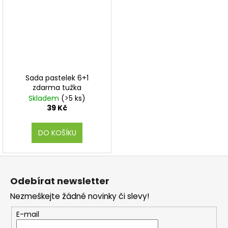
Sada pastelek 6+1
zdarma tužka
Skladem
(>5 ks)
39 Kč
DO KOŠÍKU
Z
á
Odebírat newsletter
p
Nezmeškejte žádné novinky či slevy!
a
t
E-mail