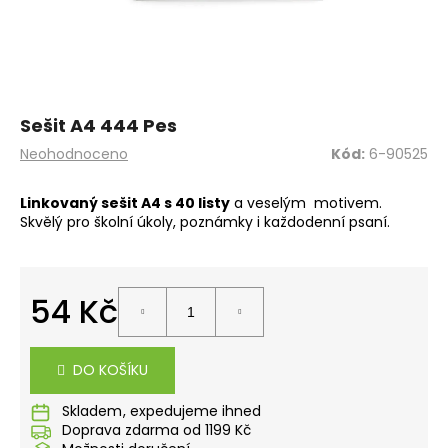
a
j
í
t
?
Sešit A4 444 Pes
Průměrné
Neohodnoceno
Kód:
6-90525
hodnocení
produktu
Linkovaný sešit A4 s 40 listy
a veselým motivem.
je
Skvělý pro školní úkoly, poznámky i každodenní psaní.
0,0
HLEDAT
z
5
hvězdiček.
54 Kč
D
Měrná
o
cena:
p
DO KOŠÍKU
o
r
Skladem
u
Doprava zdarma od 1199 Kč