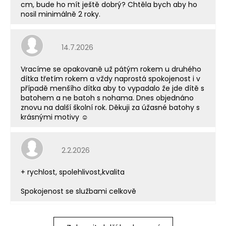
cm, bude ho mít ještě dobrý? Chtěla bych aby ho
nosil minimálně 2 roky.
Hodnocení obchodu je 5 z 5 hvězdiček.
14.7.2026
Vracíme se opakovaně už pátým rokem u druhého
dítka třetím rokem a vždy naprostá spokojenost i v
případě menšího dítka aby to vypadalo že jde dítě s
batohem a ne batoh s nohama. Dnes objednáno
znovu na další školní rok. Děkuji za úžasné batohy s
krásnými motivy ☺️
Hodnocení obchodu je 5 z 5 hvězdiček.
2.2.2026
+ rychlost, spolehlivost,kvalita
Spokojenost se službami celkově