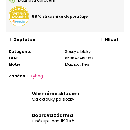
č
Možnosti doručení
u
j
98 % zákazníků doporučuje
e
m
e
Zeptat se
Hlídat
STUDENTSKÝ
Kategorie
:
Sešity a bloky
BATOH
EAN
:
8596424191087
OXY
SPORT
Motiv
:
Mazlíčci
,
Pes
FLOWERS
+
Značka:
Oxybag
ETUE
ZDARMA
1
Vše máme skladem
699
Od aktovky po složky
Kč
Doprava zdarma
K nákupu nad 1199 Kč