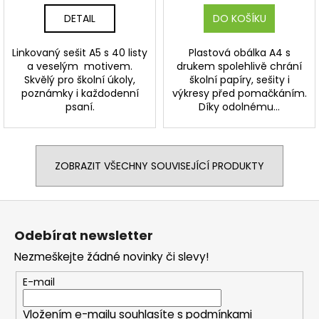
DETAIL
DO KOŠÍKU
Linkovaný sešit A5 s 40 listy
Plastová obálka A4 s
a veselým motivem.
drukem spolehlivě chrání
Skvělý pro školní úkoly,
školní papíry, sešity i
poznámky i každodenní
výkresy před pomačkáním.
psaní.
Díky odolnému...
ZOBRAZIT VŠECHNY SOUVISEJÍCÍ PRODUKTY
Z
á
Odebírat newsletter
p
Nezmeškejte žádné novinky či slevy!
a
t
E-mail
í
Vložením e-mailu souhlasíte s
podmínkami