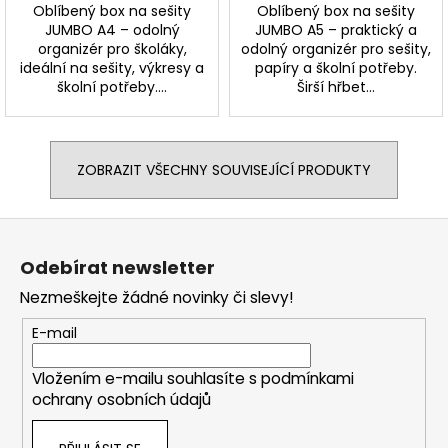
Oblíbený box na sešity
Oblíbený box na sešity
JUMBO A4 – odolný
JUMBO A5 – praktický a
organizér pro školáky,
odolný organizér pro sešity,
ideální na sešity, výkresy a
papíry a školní potřeby.
školní potřeby....
Širší hřbet...
ZOBRAZIT VŠECHNY SOUVISEJÍCÍ PRODUKTY
Z
á
Odebírat newsletter
p
Nezmeškejte žádné novinky či slevy!
a
t
E-mail
í
Vložením e-mailu souhlasíte s
podmínkami
ochrany osobních údajů