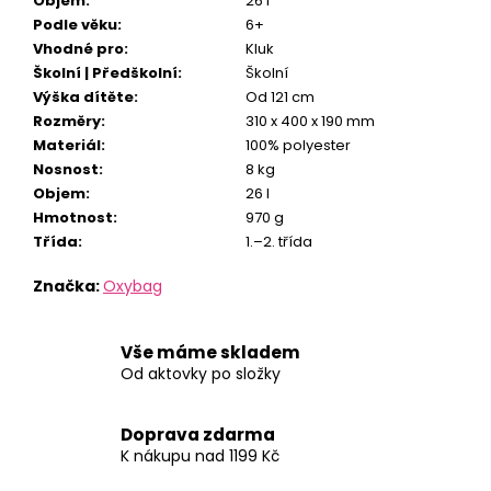
Objem
:
26 l
Podle věku
:
6+
Vhodné pro
:
Kluk
Školní | Předškolní
:
Školní
Výška dítěte
:
Od 121 cm
Rozměry
:
310 x 400 x 190 mm
Materiál
:
100% polyester
Nosnost
:
8 kg
Objem
:
26 l
Hmotnost
:
970 g
Třída
:
1.–2. třída
Značka:
Oxybag
Vše máme skladem
Od aktovky po složky
Doprava zdarma
K nákupu nad 1199 Kč