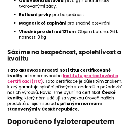
Odlehčená aktovka
(970 g) s anatomicky
tvarovanými zády.
Reflexní prvky
pro bezpečnost
Magnetické zapínání
pro snadné otevírání
Vhodné pro děti od 121 cm
. Objem batohu: 26 l,
nosnost: 8 kg
Sázíme na bezpečnost, spolehlivost a
kvalitu
Tato aktovka s hrdostí nosí titul certifikované
kvality
od renomovaného
Institutu pro testování a
certifikaci (ITC)
. Tato certifikace je důležitým znakem,
který garantuje splnění přísných standardů a požadavků
našich výrobků. Navíc jsme pyšní na certifikát
České
kvality
, který nám udělují za vysokou úroveň našich
produktů a jejich soulad s
přísnými normami
stanovenými v České republice.
Doporučeno fyzioterapeutem