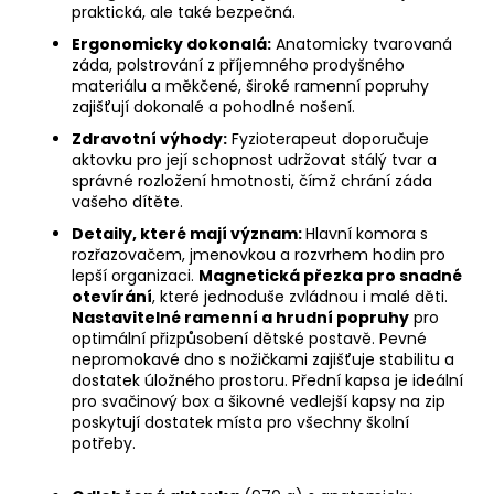
praktická, ale také bezpečná.
Ergonomicky dokonalá:
Anatomicky tvarovaná
záda, polstrování z příjemného prodyšného
materiálu a měkčené, široké ramenní popruhy
zajišťují dokonalé a pohodlné nošení.
Zdravotní výhody:
Fyzioterapeut doporučuje
aktovku pro její schopnost udržovat stálý tvar a
správné rozložení hmotnosti, čímž chrání záda
vašeho dítěte.
Detaily, které mají význam:
Hlavní komora s
rozřazovačem, jmenovkou a rozvrhem hodin pro
lepší organizaci.
Magnetická přezka pro snadné
otevírání
, které jednoduše zvládnou i malé děti.
Nastavitelné ramenní a hrudní popruhy
pro
optimální přizpůsobení dětské postavě. Pevné
nepromokavé dno s nožičkami zajišťuje stabilitu a
dostatek úložného prostoru. Přední kapsa je ideální
pro svačinový box a šikovné vedlejší kapsy na zip
poskytují dostatek místa pro všechny školní
potřeby.