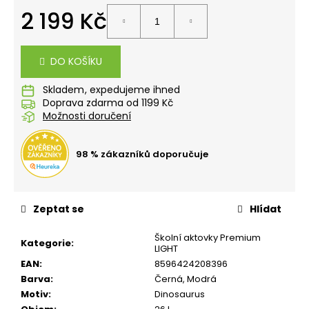
č
2 199 Kč
u
j
Měrná
e
cena:
m
DO KOŠÍKU
e
Skladem
Doprava zdarma od 1199 Kč
Možnosti doručení
KLÍČENKA
S
KARABINKOU
PLAYWORLD
98 % zákazníků doporučuje
PIXEL
69
Kč
Zeptat se
Hlídat
Školní aktovky Premium
Kategorie
:
LIGHT
EAN
:
8596424208396
Barva
:
Černá
,
Modrá
Motiv
:
Dinosaurus