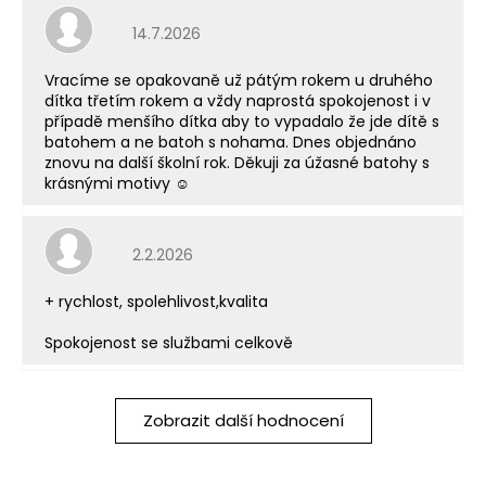
Hodnocení obchodu je 5 z 5 hvězdiček.
14.7.2026
Vracíme se opakovaně už pátým rokem u druhého
dítka třetím rokem a vždy naprostá spokojenost i v
případě menšího dítka aby to vypadalo že jde dítě s
batohem a ne batoh s nohama. Dnes objednáno
znovu na další školní rok. Děkuji za úžasné batohy s
krásnými motivy ☺️
Hodnocení obchodu je 5 z 5 hvězdiček.
2.2.2026
+ rychlost, spolehlivost,kvalita
Spokojenost se službami celkově
Zobrazit další hodnocení