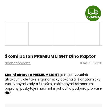
a
Z
j
í
ZDARMA
D
t
A
?
R
M
HLEDAT
Školní batoh PREMIUM LIGHT Dino Raptor
A
Průměrné
Neohodnoceno
Kód:
9-12226
hodnocení
produktu
Školní aktovka PREMIUM LIGHT
je nejen vizuálně
D
je
atraktivní , ale také ergonomicky dokonalá. S anatomicky
o
0,0
tvarovanými zády a širokými, měkčenými ramenními
z
p
popruhy, poskytuje maximální pohodlí a podporu pro vaše
5
o
dítě.
hvězdiček.
r
u