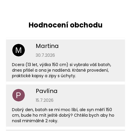
Martina
M
Hodnocení obchodu je 5 z 5 hvězdiček.
30.7.2026
Dcera (13 let, výška 150 cm) si vybrala váš batoh,
dnes přišel a ona je nadšená. Krásné provedení,
praktické kapsy a zipy s úchyty.
Pavlína
P
Hodnocení obchodu je 5 z 5 hvězdiček.
15.7.2026
Dobrý den, batoh se mi moc líbí, ale syn měří 150
cm, bude ho mít ještě dobrý? Chtěla bych aby ho
nosil minimálně 2 roky.