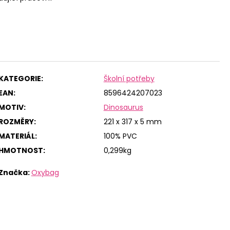
KATEGORIE
:
Školní potřeby
EAN
:
8596424207023
MOTIV
:
Dinosaurus
ROZMĚRY
:
221 x 317 x 5 mm
MATERIÁL
:
100% PVC
HMOTNOST
:
0,299kg
Značka:
Oxybag