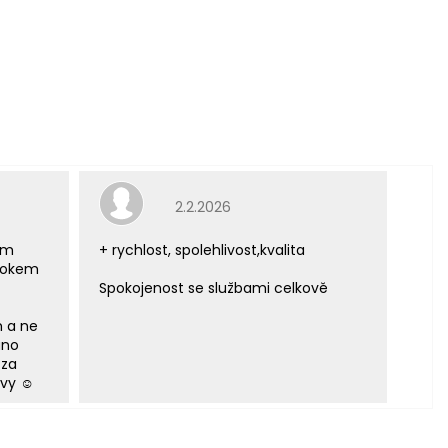
e 5 z 5 hvězdiček.
Hodnocení obchodu je 5 z 5 hvězdiček.
2.2.2026
ým
+ rychlost, spolehlivost,kvalita
 rokem
Spokojenost se službami celkově
m a ne
áno
 za
vy ☺️