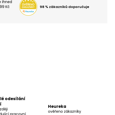
TOH OXY SCOOLER
99 Kč
98 % zákazníků doporučuje
lé odesílání
í
Heureka
zději
ověřeno zákazníky
dující pracovní