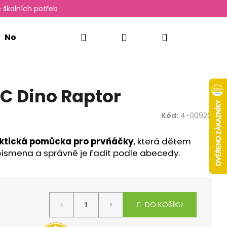
 školních potřeb
Hledat
Přihlášení
Nákupní
Novinky
Oxylady
košík
C Dino Raptor
Kód:
4-00926
ktická pomůcka pro prvňáčky
, která dětem
ísmena a správně je řadit podle abecedy.
Následující
DO KOŠÍKU