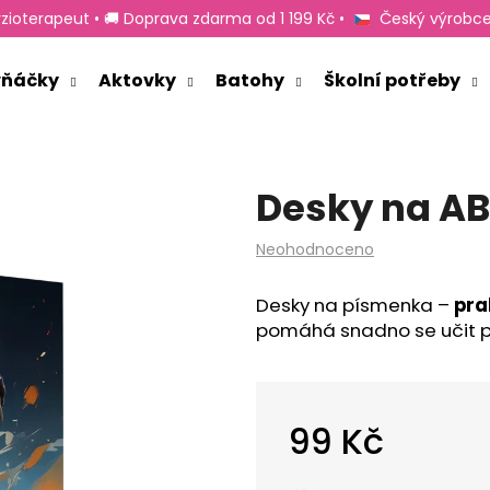
zioterapeut • 🚚 Doprava zdarma od 1 199 Kč •
Český výrobce
rvňáčky
Aktovky
Batohy
Školní potřeby
Co potřebujete najít?
Desky na AB
HLEDAT
Průměrné
Neohodnoceno
hodnocení
produktu
Doporučujeme
Desky na písmenka –
pra
je
pomáhá snadno se učit p
0,0
z
5
hvězdiček.
99 Kč
Měrná
cena: