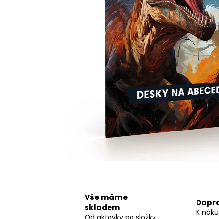
LÁHEV OXY CLICK 600 ML GALAXY
299 Kč
Vše máme
Dopr
skladem
K náku
Od aktovky po složky