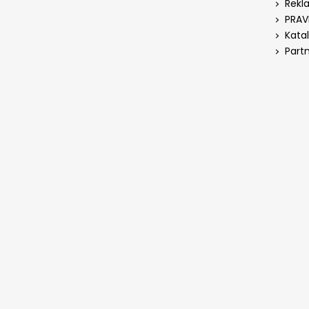
Rekl
PRAV
Kata
Part