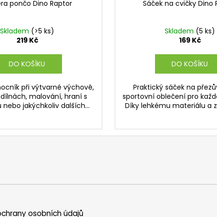
ěra pončo Dino Raptor
Sáček na cvičky Dino 
Skladem
(>5 ks)
Skladem
(5 ks)
219 Kč
169 Kč
DO KOŠÍKU
DO KOŠÍKU
ocník při výtvarné výchově,
Praktický sáček na přez
 dílnách, malování, hraní s
sportovní oblečení pro každ
nebo jakýchkoliv dalších...
Díky lehkému materiálu a za
chrany osobních údajů