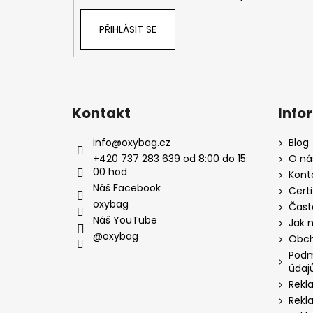
PŘIHLÁSIT SE
Kontakt
Info
info
@
oxybag.cz
Blog
+420 737 283 639 od 8:00 do 15:
O ná
00 hod
Kont
Náš Facebook
Certi
oxybag
Čast
Náš YouTube
Jak 
@oxybag
Obch
Podm
údaj
Rekl
Rekl