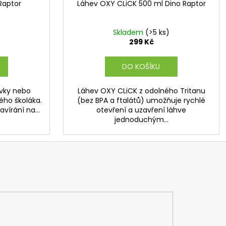
Raptor
Láhev OXY CLiCK 500 ml Dino Raptor
Skladem
(>5 ks)
299 Kč
DO KOŠÍKU
ůvky nebo
Láhev OXY CLiCK z odolného Tritanu
ého školáka.
(bez BPA a ftalátů) umožňuje rychlé
vírání na...
otevření a uzavření láhve
jednoduchým...