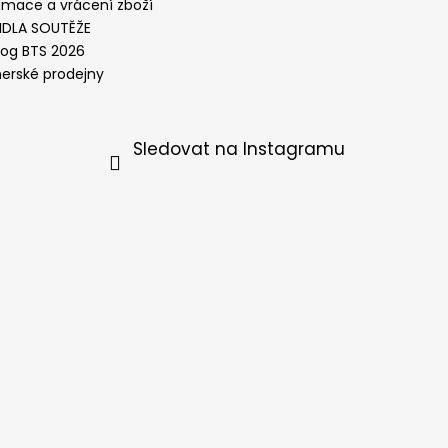
amace a vrácení zboží
IDLA SOUTĚŽE
log BTS 2026
nerské prodejny
Sledovat na Instagramu