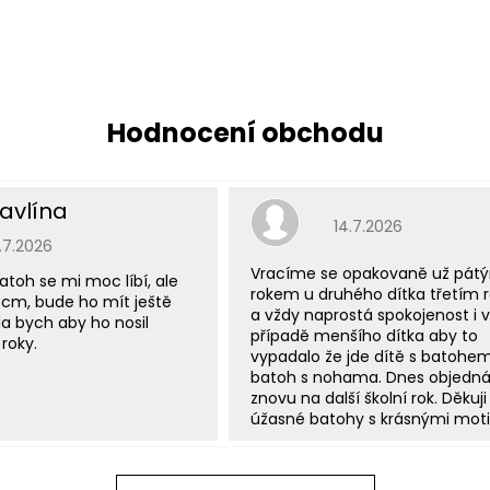
avlína
Hodnocení obchodu j
14.7.2026
odnocení obchodu je 5 z 5 hvězdiček.
5.7.2026
Vracíme se opakovaně už pát
atoh se mi moc líbí, ale
rokem u druhého dítka třetím
 cm, bude ho mít ještě
a vždy naprostá spokojenost i v
a bych aby ho nosil
případě menšího dítka aby to
roky.
vypadalo že jde dítě s batohe
batoh s nohama. Dnes objedn
znovu na další školní rok. Děkuji
úžasné batohy s krásnými moti