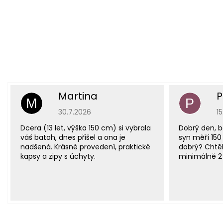
Martina
P
M
P
Hodnocení obchodu je 5 z 5 hvězdiček.
H
30.7.2026
1
Dcera (13 let, výška 150 cm) si vybrala
Dobrý den, b
váš batoh, dnes přišel a ona je
syn měří 150
nadšená. Krásné provedení, praktické
dobrý? Chtěl
kapsy a zipy s úchyty.
minimálně 2 