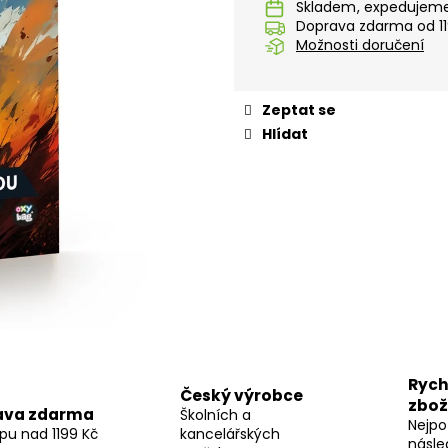
STUDENTSKÝ BATOH OXY SCOOLER
STUDENTSKÝ BA
Skladem
DOTS PINK
GRAFFITI PINK
Doprava zdarma od 11
Možnosti doručení
1 449 Kč
1 449 Kč
Zeptat se
Hlídat
Rych
Český výrobce
zbož
ava zdarma
Školních a
Nejpo
pu nad 1199 Kč
kancelářských
násle