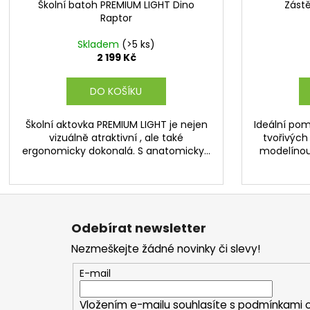
Školní batoh PREMIUM LIGHT Dino
Zást
R
Raptor
M
Skladem
(>5 ks)
A
2 199 Kč
DO KOŠÍKU
Školní aktovka PREMIUM LIGHT je nejen
Ideální pom
vizuálně atraktivní , ale také
tvořivých
ergonomicky dokonalá. S anatomicky...
modelínou 
Z
á
Odebírat newsletter
p
Nezmeškejte žádné novinky či slevy!
a
t
E-mail
í
Vložením e-mailu souhlasíte s
podmínkami o