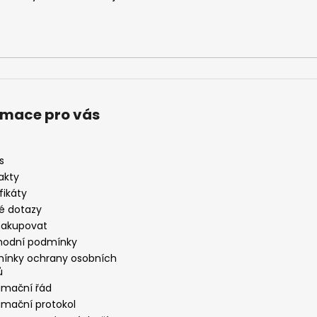
rmace pro vás
s
akty
fikáty
é dotazy
nakupovat
odní podmínky
ínky ochrany osobních
ů
amační řád
amační protokol