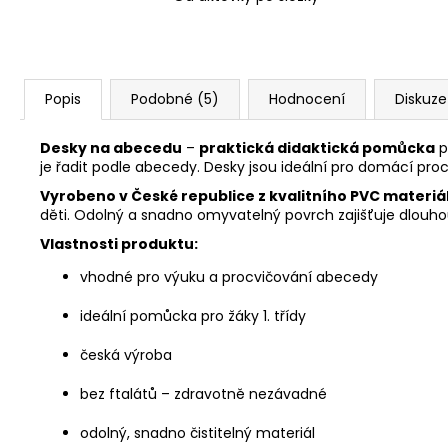
Popis
Podobné (5)
Hodnocení
Diskuze
Desky na abecedu
–
praktická didaktická pomůcka
p
je řadit podle abecedy. Desky jsou ideální pro domácí proc
Vyrobeno v České republice z kvalitního PVC materiál
děti. Odolný a snadno omyvatelný povrch zajišťuje dlouhou
Vlastnosti produktu:
vhodné pro výuku a procvičování abecedy
ideální pomůcka pro žáky 1. třídy
česká výroba
bez ftalátů – zdravotně nezávadné
odolný, snadno čistitelný materiál