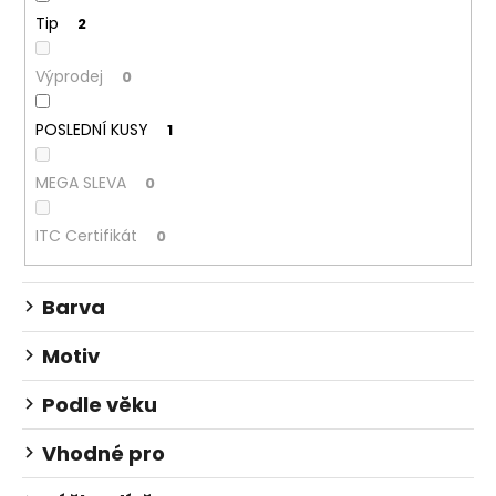
č
u
Tip
2
j
e
Výprodej
0
m
e
POSLEDNÍ KUSY
1
MEGA SLEVA
0
STUDENTSKÝ
BATOH
OXY
ITC Certifikát
0
SCOOLER
GRAFFITI
PINK
Barva
1
449
Kč
Motiv
Podle věku
Vhodné pro