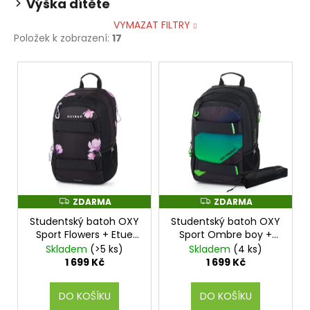
Výška dítěte
VYMAZAT FILTRY
Položek k zobrazení:
17
V
ý
p
i
s
p
r
o
ZDARMA
ZDARMA
Z
Z
d
D
D
Studentský batoh OXY
Studentský batoh OXY
A
A
u
R
R
Sport Flowers + Etue
Sport Ombre boy +
k
M
M
zdarma
Etue zdarma
Skladem
(>5 ks)
Skladem
(4 ks)
A
A
t
1 699 Kč
1 699 Kč
ů
DO KOŠÍKU
DO KOŠÍKU