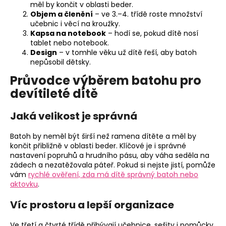
měl by končit v oblasti beder.
Objem a členění
– ve 3.–4. třídě roste množství
učebnic i věcí na kroužky.
Kapsa na notebook
– hodí se, pokud dítě nosí
tablet nebo notebook.
Design
– v tomhle věku už dítě řeší, aby batoh
nepůsobil dětsky.
Průvodce výběrem batohu pro
devítileté dítě
Jaká velikost je správná
Batoh by neměl být širší než ramena dítěte a měl by
končit přibližně v oblasti beder. Klíčové je i správné
nastavení popruhů a hrudního pásu, aby váha seděla na
zádech a nezatěžovala páteř. Pokud si nejste jistí, pomůže
vám
rychlé ověření, zda má dítě správný batoh nebo
aktovku
.
Víc prostoru a lepší organizace
Ve třetí a čtvrté třídě přibývají učebnice, sešity i pomůcky.