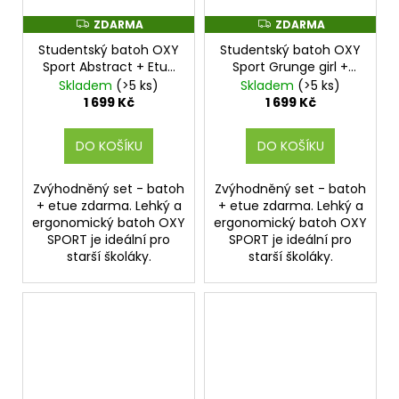
ZDARMA
ZDARMA
Z
Z
D
D
Studentský batoh OXY
Studentský batoh OXY
A
A
R
R
Sport Abstract + Etue
Sport Grunge girl +
M
M
zdarma
Etue zdarma
Skladem
(>5 ks)
Skladem
(>5 ks)
A
A
1 699 Kč
1 699 Kč
DO KOŠÍKU
DO KOŠÍKU
Zvýhodněný set - batoh
Zvýhodněný set - batoh
+ etue zdarma. Lehký a
+ etue zdarma. Lehký a
ergonomický batoh OXY
ergonomický batoh OXY
SPORT je ideální pro
SPORT je ideální pro
starší školáky.
starší školáky.