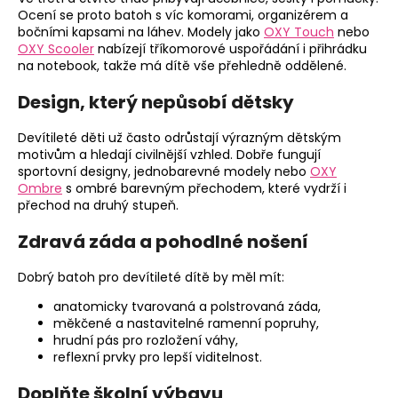
Ocení se proto batoh s víc komorami, organizérem a
bočními kapsami na láhev. Modely jako
OXY Touch
nebo
OXY Scooler
nabízejí tříkomorové uspořádání i přihrádku
na notebook, takže má dítě vše přehledně oddělené.
Design, který nepůsobí dětsky
Devítileté děti už často odrůstají výrazným dětským
motivům a hledají civilnější vzhled. Dobře fungují
sportovní designy, jednobarevné modely nebo
OXY
Ombre
s ombré barevným přechodem, které vydrží i
přechod na druhý stupeň.
Zdravá záda a pohodlné nošení
Dobrý batoh pro devítileté dítě by měl mít:
anatomicky tvarovaná a polstrovaná záda,
měkčené a nastavitelné ramenní popruhy,
hrudní pás pro rozložení váhy,
reflexní prvky pro lepší viditelnost.
Doplňte školní výbavu