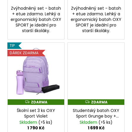
Zvýhodněný set - batoh
Zvýhodněný set - batoh
+ etue zdarma. Lehký a
+ etue zdarma. Lehký a
ergonomický batoh OXY
ergonomický batoh OXY
SPORT je ideální pro
SPORT je ideální pro
starší školáky.
starší školáky.
TIP
DÁREK ZDARMA
ZDARMA
ZDARMA
Z
Z
D
D
Školní set 3 ks OXY
Studentský batoh OXY
A
A
R
R
Sport Violet
Sport Grunge boy +
M
M
Etue zdarma
Skladem
(>5 ks)
Skladem
(>5 ks)
A
A
1 790 Kč
1 699 Kč