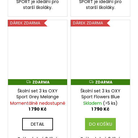
SPORT je ideální pro
SPORT je ideální pro
starší školáky.
starší školáky.
DÁREK ZDARMA
DÁREK ZDARMA
ZDARMA
ZDARMA
Z
Z
D
D
Školní set 3 ks OXY
Školní set 3 ks OXY
A
A
R
R
Sport Grey Melange
Sport Flowers Blue
M
M
Momentálně nedostupné
Skladem
(>5 ks)
A
A
1 790 Kč
1 790 Kč
DETAIL
DO KOŠÍKU