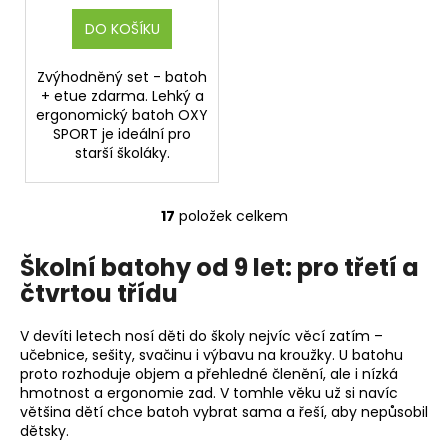
DO KOŠÍKU
Zvýhodněný set - batoh
+ etue zdarma. Lehký a
ergonomický batoh OXY
SPORT je ideální pro
starší školáky.
17
položek celkem
O
v
Školní batohy od 9 let: pro třetí a
l
čtvrtou třídu
á
d
a
V devíti letech nosí děti do školy nejvíc věcí zatím –
c
učebnice, sešity, svačinu i výbavu na kroužky. U batohu
proto rozhoduje objem a přehledné členění, ale i nízká
í
hmotnost a ergonomie zad. V tomhle věku už si navíc
p
většina dětí chce batoh vybrat sama a řeší, aby nepůsobil
r
dětsky.
v