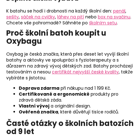
K batohu se hodí i drobnosti na každý školní den:
penál
,
sešity
,
sáček na cvičky
,
láhev na pití
nebo
box na svačinu
.
Chcete vše pohromadě? Sáhněte po
školním setu
.
Proč školní batoh koupit u
Oxybagu
Oxybag je česká značka, která přes deset let vyvíjí školní
batohy a aktovky ve spolupráci s fyzioterapeuty a s
důrazem na zdravý vývoj dětských zad. Batohy procházejí
testováním a nesou
certifikát nejvyšší české kvality
, takže
vybíráte s jistotou.
Doprava zdarma
při nákupu nad 1 199 Kč.
Certifikované a ergonomické
produkty pro
zdravá dětská záda.
Vlastní vývoj
a originální design.
Ověřená značka
, které důvěřují tisíce rodičů.
Časté otázky o školních batozích
od 9 let