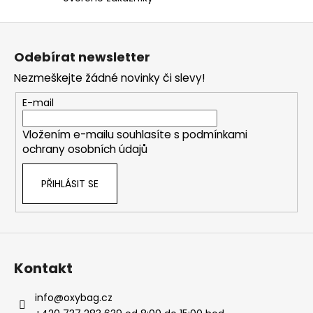
Z
á
Odebírat newsletter
p
Nezmeškejte žádné novinky či slevy!
a
t
E-mail
í
Vložením e-mailu souhlasíte s
podmínkami
ochrany osobních údajů
PŘIHLÁSIT SE
Kontakt
info
@
oxybag.cz