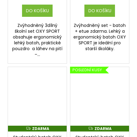
DO KOŠÍKU
DO KOŠÍKU
Zvýhodněný 3dílný
Zvýhodněný set - batoh
školní set OXY SPORT
+ etue zdarma. Lehký a
obsahuje ergonomický
ergonomický batoh OXY
lehký batoh, praktické
SPORT je ideální pro
pouzdro a láhev na pití
starší školáky.
–...
POSLEDNÍ KUSY
ZDARMA
ZDARMA
Z
Z
D
D
A
A