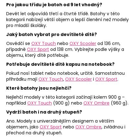
Pro jakou třídu je batoh od 9 let vhodný?
Devět let odpovídá třetí a čtvrté třídě. Batohy v této
kategorii nabízejí větší objem a lepší členění než modely
pro mladší školáky.
Jaký batoh vybrat pro devítileté dítě?
Osvědčí se
OXY Touch
nebo
OXY Scooler
od 136 cm,
případně
OXY Sport
od 138 cm. Vybírejte podle výšky a
objemu, který dítě potřebuje.
Potřebuje devítileté dítě kapsu na notebook?
Pokud nosí tablet nebo notebook, určitě. Samostatnou
přihrádku mají
OXY Touch
,
OXY Scooler
i
OXY Sport
.
Které batohy jsou nejlehčí?
Nejlehčí modely v této kategorii začínají kolem 900 g –
například
OXY Touch
(900 g) nebo
OXY Ombre
(960 g).
Vydrží batoh i na druhý stupeň?
Ano. Modely s univerzálnějším designem a větším
objemem, jako
OXY Sport
nebo
OXY Ombre
, zvládnou i
přechod na druhý stupeň.