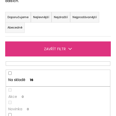
dalších.
a
Ř
j
a
Doporučujeme
Nejlevnější
Nejdražší
Nejprodávanější
í
z
t
Abecedně
e
?
n
í
ZAVŘÍT FILTR
p
r
HLEDAT
o
d
u
Na skladě
16
D
k
o
t
p
Akce
0
ů
o
r
Novinka
0
u