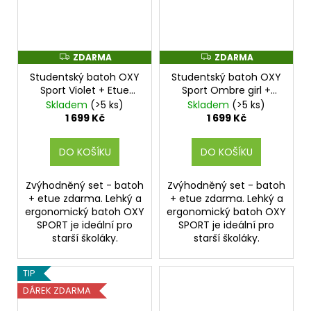
ZDARMA
ZDARMA
Z
Z
D
D
Studentský batoh OXY
Studentský batoh OXY
A
A
R
R
Sport Violet + Etue
Sport Ombre girl +
M
M
zdarma
Etue zdarma
Skladem
(>5 ks)
Skladem
(>5 ks)
A
A
1 699 Kč
1 699 Kč
DO KOŠÍKU
DO KOŠÍKU
Zvýhodněný set - batoh
Zvýhodněný set - batoh
+ etue zdarma. Lehký a
+ etue zdarma. Lehký a
ergonomický batoh OXY
ergonomický batoh OXY
SPORT je ideální pro
SPORT je ideální pro
starší školáky.
starší školáky.
TIP
DÁREK ZDARMA