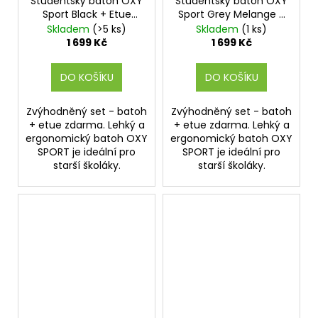
Studentský batoh OXY
Studentský batoh OXY
R
R
Sport Black + Etue
Sport Grey Melange +
M
M
zdarma
Etue zdarma
Skladem
(>5 ks)
Skladem
(1 ks)
A
A
1 699 Kč
1 699 Kč
DO KOŠÍKU
DO KOŠÍKU
Zvýhodněný set - batoh
Zvýhodněný set - batoh
+ etue zdarma. Lehký a
+ etue zdarma. Lehký a
ergonomický batoh OXY
ergonomický batoh OXY
SPORT je ideální pro
SPORT je ideální pro
starší školáky.
starší školáky.