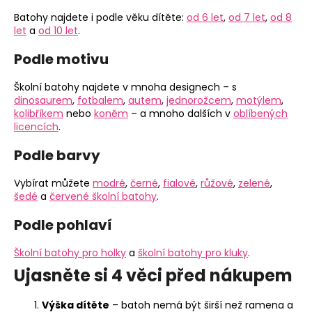
Batohy najdete i podle věku dítěte:
od 6 let
,
od 7 let
,
od 8
let
a
od 10 let
.
Podle motivu
Školní batohy najdete v mnoha designech – s
dinosaurem
,
fotbalem
,
autem
,
jednorožcem
,
motýlem
,
kolibříkem
nebo
koněm
– a mnoho dalších v
oblíbených
licencích
.
Podle barvy
Vybírat můžete
modré
,
černé
,
fialové
,
růžové
,
zelené
,
šedé
a
červené školní batohy
.
Podle pohlaví
Školní batohy pro holky
a
školní batohy pro kluky
.
Ujasněte si 4 věci před nákupem
Výška dítěte
– batoh nemá být širší než ramena a