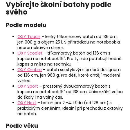
Vybírejte školní batohy podle
k
svého
y
v
Podle modelu
ý
p
OXY Touch
– lehký tříkomorový batoh od 136 cm,
i
jen 900 g a objem 25 l. S přihrádkou na notebook a
s
nepromokavým dnem.
u
OXY Scooler
– tříkomorový batoh od 136 cm s
kapsou na notebook 15". Pro ty, kdo potřebují hodně
kapes a místo na techniku.
OXY Ombre
– batoh se stylovým ombré designem
od 136 cm, jen 960 g. Pro děti, které chtějí moderní
vzhled.
OXY Sport
– prostorný dvoukomorový batoh s
kapsou na notebook 15" od 138 cm. Univerzální volba
do školy i na volný čas.
OXY Next
– batoh pro 2.–4. třídu (od 128 cm) s
praktickým členěním. Ideální při přechodu z aktovky
na batoh.
Podle věku