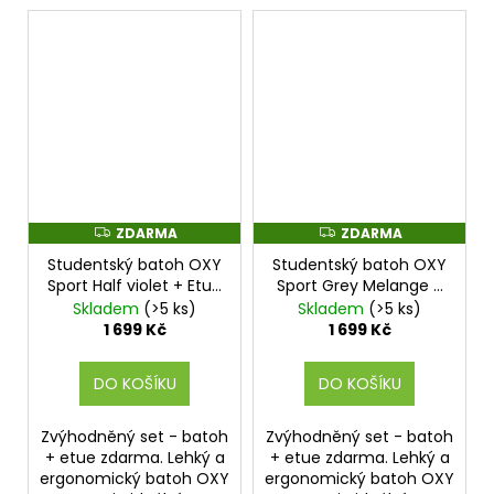
ZDARMA
ZDARMA
Z
Z
D
D
Studentský batoh OXY
Studentský batoh OXY
A
A
R
R
Sport Half violet + Etue
Sport Grey Melange +
M
M
zdarma
Etue zdarma
Skladem
(>5 ks)
Skladem
(>5 ks)
A
A
1 699 Kč
1 699 Kč
DO KOŠÍKU
DO KOŠÍKU
Zvýhodněný set - batoh
Zvýhodněný set - batoh
+ etue zdarma. Lehký a
+ etue zdarma. Lehký a
ergonomický batoh OXY
ergonomický batoh OXY