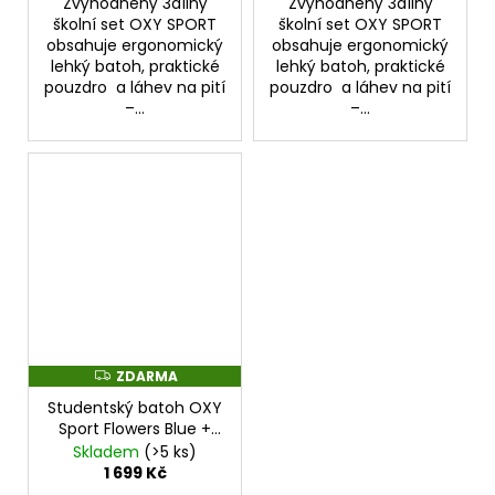
Zvýhodněný 3dílný
Zvýhodněný 3dílný
školní set OXY SPORT
školní set OXY SPORT
obsahuje ergonomický
obsahuje ergonomický
lehký batoh, praktické
lehký batoh, praktické
pouzdro a láhev na pití
pouzdro a láhev na pití
–...
–...
ZDARMA
Z
D
Studentský batoh OXY
A
R
Sport Flowers Blue +
M
Etue zdarma
Skladem
(>5 ks)
A
1 699 Kč