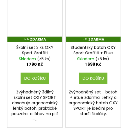
ZDARMA
ZDARMA
Z
Z
D
D
Školní set 3 ks OXY
Studentský batoh OXY
A
A
R
R
Sport Graffiti
Sport Graffiti + Etue
M
M
zdarma
Skladem
(>5 ks)
Skladem
(>5 ks)
A
A
1 790 Kč
1 699 Kč
DO KOŠÍKU
DO KOŠÍKU
Zvýhodněný 3dílný
Zvýhodněný set - batoh
školní set OXY SPORT
+ etue zdarma. Lehký a
obsahuje ergonomický
ergonomický batoh OXY
lehký batoh, praktické
SPORT je ideální pro
pouzdro a láhev na pití
starší školáky.
–...