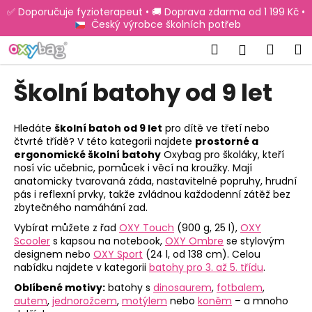
K
Přejít
✅ Doporučuje fyzioterapeut • 🚚 Doprava zdarma od 1 199 Kč •
na
o
Český výrobce školních potřeb
obsah
Zpět
Zpět
š
Hledat
Náku
M
Přihlášen
í
C
košík
k
Školní batohy od 9 let
o
p
o
Hledáte
školní batoh od 9 let
pro dítě ve třetí nebo
čtvrté třídě? V této kategorii najdete
prostorné a
t
ergonomické školní batohy
Oxybag pro školáky, kteří
ř
nosí víc učebnic, pomůcek i věcí na kroužky. Mají
e
anatomicky tvarovaná záda, nastavitelné popruhy, hrudní
pás i reflexní prvky, takže zvládnou každodenní zátěž bez
b
zbytečného namáhání zad.
u
Vybírat můžete z řad
OXY Touch
(900 g, 25 l),
OXY
j
Scooler
s kapsou na notebook,
OXY Ombre
se stylovým
e
designem nebo
OXY Sport
(24 l, od 138 cm). Celou
nabídku najdete v kategorii
batohy pro 3. až 5. třídu
.
t
Oblíbené motivy:
batohy s
dinosaurem
,
fotbalem
,
e
autem
,
jednorožcem
,
motýlem
nebo
koněm
– a mnoho
n